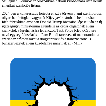
Szulejman Kerimov az orosz-ukrán háború kirobbanása után került
amerikai szankciós listára.
2024-ben a kongresszus fogadta el azt a törvényt, ami szerint orosz
oligarchák lefoglalt vagyonát Kijev javára áruba lehet bocsátani.
Idén februárban azonban Donald Trump hivatalba lépése után az új
igazságügyi minisztérium elrendelte az orosz oligarchák elleni
szankciók végrehajtására létrehozott Task Force KleptoCapture
nevű egység feloszlatását. Pam Bondi tárcavezető memoranduma
szerint az erőforrásokat a drogkartellek és a transznacionális
bűnszervezetek elleni küzdelemre irányítják át. (MTI)