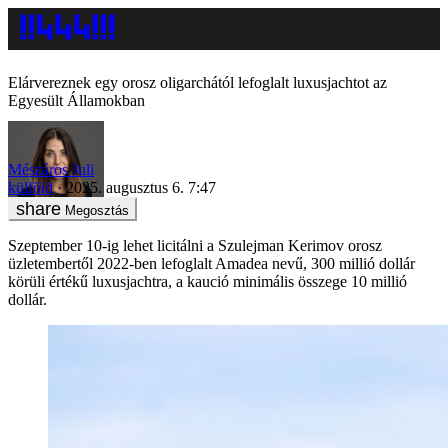
Elárvereznek egy orosz oligarchától lefoglalt luxusjachtot az
Egyesült Államokban
Mészáros Juli
külföld
2025. augusztus 6. 7:47
Megosztás
Szeptember 10-ig lehet licitálni a Szulejman Kerimov orosz
üzletembertől 2022-ben lefoglalt Amadea nevű, 300 millió dollár
körüli értékű luxusjachtra, a kaució minimális összege 10 millió
dollár.