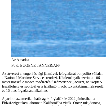
Az Amadea
Fotó
:
EUGENE TANNER/AFP
Az árverést a tengeri és légi járművek lefoglalását bonyolító vállalat,
a National Maritime Services rendezi. Közleményük szerint a 106
méter hosszú Amadea fedélzetén úszómedence, jacuzzi, helikopter-
leszállóhely és sportpálya is található, nyolc luxuskabinnal felszerelt,
és 16 utas fogadására alkalmas.
A jachtot az amerikai hatóságok foglalták le 2022 júniusában a
Fidzsi-szigeteken, ahonnan Kaliforniába vitték. Orosz tulajdonosa,