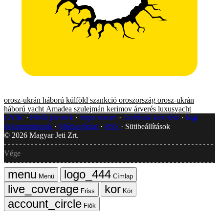
orosz-ukrán háború
külföld
szankció
oroszország
orosz-ukrán
háború
yacht
Amadea
szulejmán kerimov
árverés
luxusyacht
GYIK
Hibát jelentek
Impresszum
Javítások kezelése
Jogi
dokumentumok
Médiaajánlat
RSS
Sütibeállítások
©
2026
Magyar Jeti Zrt.
Vége
Menü
Címlap
Friss
Kör
Fiók