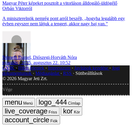
Magyar Péter képeket posztolt a vitorláson álldogáló-üldögélő
Orbán Viktorról
A miniszterelnök nemrég pont arról beszélt, „hogyha legalább egy
évben egyszer nem látjuk a tengert, akkor nagy baj van.”
Németh Dániel
,
Diószegi-Horváth Nóra
nyaralás
2025. augusztus 22. 10:52
GYIK
Hibát jelentek
Impresszum
Javítások kezelése
Jogi
dokumentumok
Médiaajánlat
RSS
Sütibeállítások
©
2026
Magyar Jeti Zrt.
Vége
Menü
Címlap
Friss
Kör
Fiók