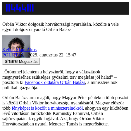
Orbán Viktor dolgozik horvátországi nyaralásán, közölte a vele
együtt dolgozó-nyaraló Orbán Balázs
Keller-Alánt Ákos
POLITIKA
2025. augusztus 22. 15:47
Megosztás
„Örömmel jelentem a helyszínről, hogy a választások
megnyeréséhez szükséges győzelmi terv megírása jól halad” –
posztolta ki
Facebook-oldalára Orbán Balázs
, a miniszterelnök
politikai igazgatója.
Orbán Balázs arra reagált, hogy Magyar Péter pénteken több posztot
is közölt Orbán Viktor horvátországi nyaralásáról. Magyar először
több
fényképet is közölt a miniszterelnökről
, ahogyan egy kikötőben
lévő vitorláson tartózkodik Kaminsky Fannival, Orbán
sajtócsapatának egyik tagjával. Azt, hogy Orbán Viktor
Horvátországban nyaral, Menczer Tamás is megerősítette.