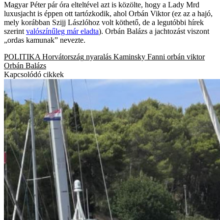
Magyar Péter pár óra elteltével azt is közölte, hogy a Lady Mrd
luxusjacht is éppen ott tartózkodik, ahol Orbán Viktor (ez az a hajó,
mely korábban Szijj Lászlóhoz volt köthető, de a legutóbbi hírek
szerint
valószínűleg már eladta
). Orbán Balázs a jachtozást viszont
„ordas kamunak” nevezte.
POLITIKA
Horvátország
nyaralás
Kaminsky Fanni
orbán viktor
Orbán Balázs
Kapcsolódó cikkek