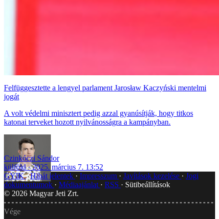
Felfüggesztette a lengyel parlament Jarosław Kaczyński mentelmi
jogát
A volt védelmi minisztert pedig azzal gyanúsítják, hogy titkos
katonai terveket hozott nyilvánosságra a kampányban.
Czinkóczi Sándor
külföld
2025. március 7. 13:52
GYIK
Hibát jelentek
Impresszum
Javítások kezelése
Jogi
dokumentumok
Médiaajánlat
RSS
Sütibeállítások
©
2026
Magyar Jeti Zrt.
Vége