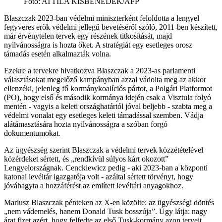
Fotó
:
ATTILA KISBENEDEK/AFP
Blaszczak 2023-ban védelmi miniszterként feloldotta a lengyel
fegyveres erők védelmi jellegű bevetéséről szóló, 2011-ben készített,
már érvénytelen tervek egy részének titkosítását, majd
nyilvánosságra is hozta őket. A stratégiát egy esetleges orosz
támadás esetén alkalmazták volna.
Ezekre a tervekre hivatkozva Blaszczak a 2023-as parlamenti
választásokat megelőző kampányban azzal vádolta meg az akkor
ellenzéki, jelenleg fő kormánykoalíciós pártot, a Polgári Platformot
(PO), hogy első és második kormánya idején csak a Visztula folyó
mentén - vagyis a keleti országhatártól jóval beljebb - szabta meg a
védelmi vonalat egy esetleges keleti támadással szemben. Vádja
alátámasztására hozta nyilvánosságra a szóban forgó
dokumentumokat.
Az ügyészség szerint Blaszczak a védelmi tervek közzétételével
közérdeket sértett, és „rendkívül súlyos kárt okozott”
Lengyelországnak. Cenckiewicz pedig - aki 2023-ban a központi
katonai levéltár igazgatója volt - azáltal sértett törvényt, hogy
jóváhagyta a hozzáférést az említett levéltári anyagokhoz.
Mariusz Blaszczak pénteken az X-en közölte: az ügyészségi döntés
„nem vádemelés, hanem Donald Tusk bosszúja”. Úgy látja: nagy
árat fizet azért, hogy felfedte az első Tusk-kormány azon terveit,