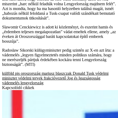
miszerint „harc nélkül feladták volna Lengyelország majdnem felét”.
Azt is mondta, hogy ha ma hasonló helyzetben találná magát, ismét
„habozás nélkül feloldaná a Tusk-csapat valódi szándékait bemutató
dokumentumok titkosítását”.
Slawomir Cenckiewicz is adott ki közleményt, és eszerint hamis és
„érdemben teljesen megalapozatlan” vádat emeltek ellene, amely „az
éveken át Oroszországgal baráti kapcsolatokat építő emberek
bosszúja”.
Radoslaw Sikorski külügyminiszter pedig szintén az X-en azt írta: a
vádemelés „legyen figyelmeztetés minden politikus számára, hogy
ne merészeljék pártjuk érdekében kockára tenni Lengyelország
biztonságát”. (MTI)
külföld
pis
oroszország
mariusz blaszczak
Donald Tusk
védelmi
miniszter
védelmi tervek
frakcióvezető
Jog és Igazságosság
vádemelés
lengyelország
Kapcsolódó cikkek