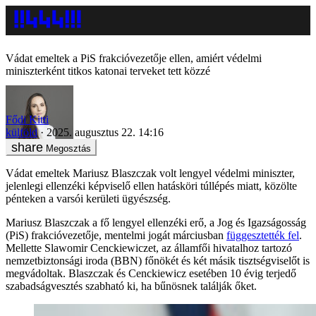
Vádat emeltek a PiS frakcióvezetője ellen, amiért védelmi
miniszterként titkos katonai terveket tett közzé
Fődi Kitti
külföld
2025. augusztus 22. 14:16
Megosztás
Vádat emeltek Mariusz Blaszczak volt lengyel védelmi miniszter,
jelenlegi ellenzéki képviselő ellen hatásköri túllépés miatt, közölte
pénteken a varsói kerületi ügyészség.
Mariusz Blaszczak a fő lengyel ellenzéki erő, a Jog és Igazságosság
(PiS) frakcióvezetője, mentelmi jogát márciusban
függesztették fel
.
Mellette Slawomir Cenckiewiczet, az államfői hivatalhoz tartozó
nemzetbiztonsági iroda (BBN) főnökét és két másik tisztségviselőt is
megvádoltak. Blaszczak és Cenckiewicz esetében 10 évig terjedő
szabadságvesztés szabható ki, ha bűnösnek találják őket.