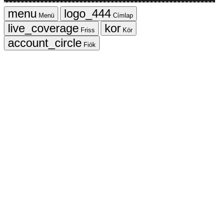
Menü
Címlap
Friss
Kör
Fiók