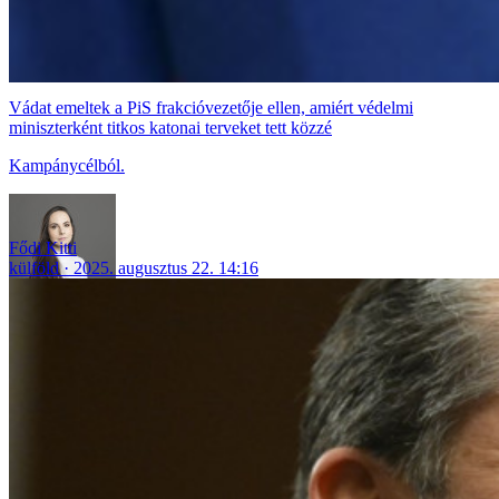
Vádat emeltek a PiS frakcióvezetője ellen, amiért védelmi
miniszterként titkos katonai terveket tett közzé
Kampánycélból.
Fődi Kitti
külföld
2025. augusztus 22. 14:16