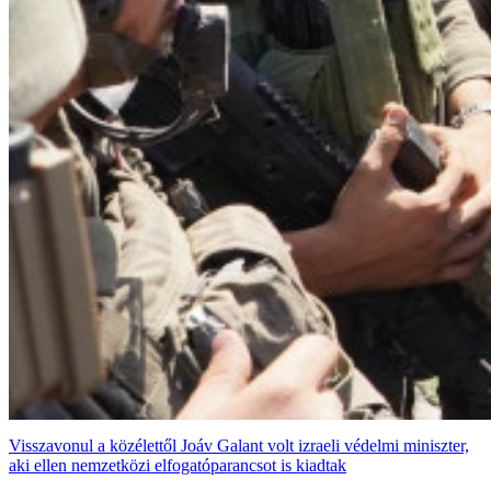
Visszavonul a közélettől Joáv Galant volt izraeli védelmi miniszter,
aki ellen nemzetközi elfogatóparancsot is kiadtak