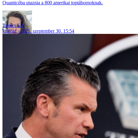
Quanticóba utaznia a 800 amerikai toptábornoknak.
Takács Lili
külföld
2025. szeptember 30. 15:54