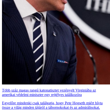
Több száz magas rangú katonatisztet vezényelt Virginiába az
amerikai védelmi miniszter egy rejtélyes találkozóra
Egyelőre mindenki csak találgatja, hogy Pete Hegseth miért hívta
össze a világ minden tájáról a tábornokokat és az admirálisokat.