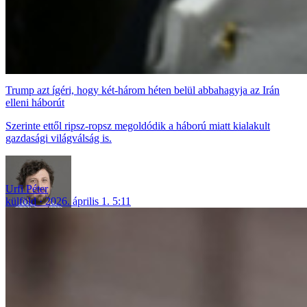
Trump azt ígéri, hogy két-három héten belül abbahagyja az Irán
elleni háborút
Szerinte ettől ripsz-ropsz megoldódik a háború miatt kialakult
gazdasági világválság is.
Urfi Péter
külföld
2026. április 1. 5:11