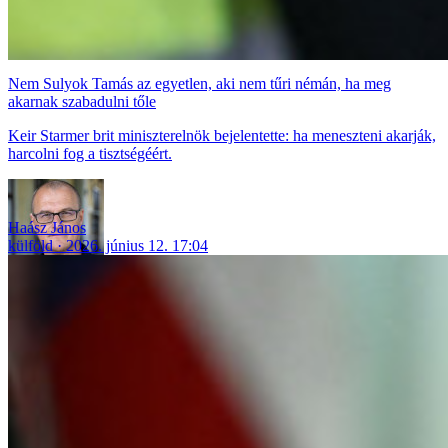
Nem Sulyok Tamás az egyetlen, aki nem tűri némán, ha meg
akarnak szabadulni tőle
Keir Starmer brit miniszterelnök bejelentette: ha meneszteni akarják,
harcolni fog a tisztségéért.
Haász János
külföld
2026. június 12. 17:04