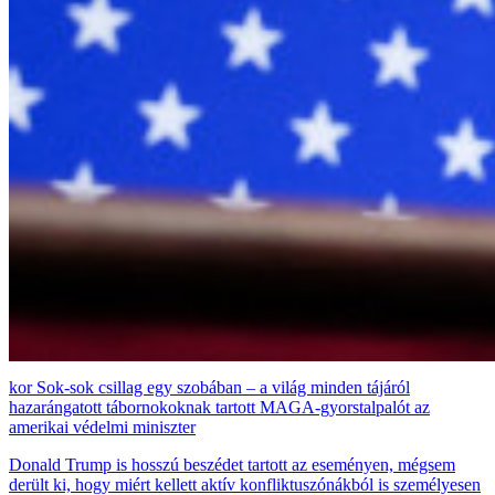
Sok-sok csillag egy szobában – a világ minden tájáról
hazarángatott tábornokoknak tartott MAGA-gyorstalpalót az
amerikai védelmi miniszter
Donald Trump is hosszú beszédet tartott az eseményen, mégsem
derült ki, hogy miért kellett aktív konfliktuszónákból is személyesen