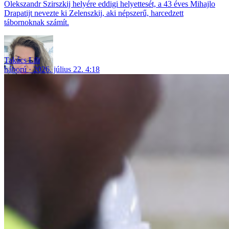
Olekszandr Szirszkij helyére eddigi helyettesét, a 43 éves Mihajlo
Drapatijt nevezte ki Zelenszkij, aki népszerű, harcedzett
tábornoknak számít.
Takács Lili
háború
2026. július 22. 4:18