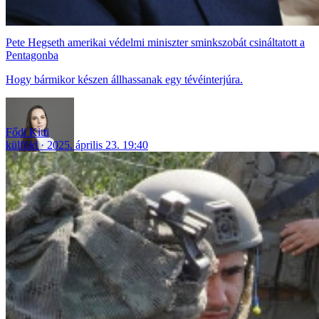
Pete Hegseth amerikai védelmi miniszter sminkszobát csináltatott a
Pentagonba
Hogy bármikor készen állhassanak egy tévéinterjúra.
Fődi Kitti
külföld
2025. április 23. 19:40