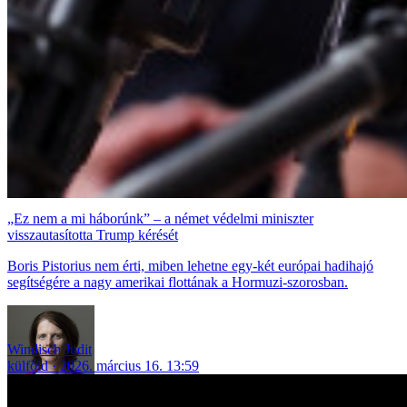
„Ez nem a mi háborúnk” – a német védelmi miniszter
visszautasította Trump kérését
Boris Pistorius nem érti, miben lehetne egy-két európai hadihajó
segítségére a nagy amerikai flottának a Hormuzi-szorosban.
Windisch Judit
külföld
2026. március 16. 13:59