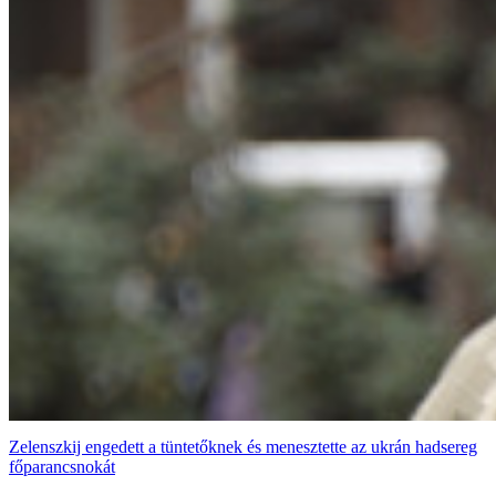
Zelenszkij engedett a tüntetőknek és menesztette az ukrán hadsereg
főparancsnokát