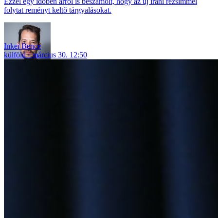
Ezzel egy időben arról is beszámolt, hogy az új iráni rezsimmel
folytat reményt keltő tárgyalásokat.
Inkei Bence
külföld
március 30. 12:50