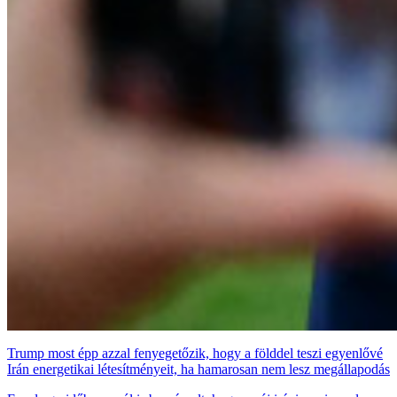
Trump most épp azzal fenyegetőzik, hogy a földdel teszi egyenlővé
Irán energetikai létesítményeit, ha hamarosan nem lesz megállapodás