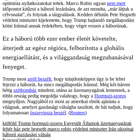
optimista nyilatkozatokat tettek. Marco Rubio ugyan
nem mert
időpontot kitűzni a háború lezárására, de azt mondta, „már látjuk a
célvonalat”, és folynak a tárgyalások. Kedden délután Pete Hegseth
védelmi miniszter kijelentette, hogy Trump hajlandó megállapodást
kötni Iránnal annak érdekében, hogy véget vessen a háborúnak.
Ez a háború több ezer ember életét követelte,
átterjedt az egész régióra, felborította a globális
energiaellátást, és a világgazdaság megzuhanásával
fenyeget.
Trump most
arról beszélt
, hogy tulajdonképpen úgy is be lehet
fejezni a háborút, ha nincs megállapodás Iránnal. Még két-három
hétig
szétbombáz
mindent, utána az üzemanyagárak lemennek, a
többi ország pedig megoldja valahogy, hogy a
Hormuzi-szoros
megnyíljon. Nagyjából ez most az amerikai elnök ajánlata a
világnak, amelyet gazdasági válságba taszított, de hát tudjuk, hogy
folyamatosan
összevissza beszél
. (
Reuters
)
külföld
Trump
hormuzi-szoros
Egyesült Államok
üzemanyagárak
fehér ház
pete hegseth
marco rubio
védelmi miniszter
Irán
ukrajnai
háború
gazdasági válság