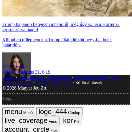
Trump hajlandó befejezni a háborút, még úgy is, ha a Hormuzi-
szoros zárva marad
Különben túllépnének a Trump által kitűzött négy-hat hetes
határidőn.
Mészáros Juli
külföld
március 31. 6:19
GYIK
Hibát jelentek
Impresszum
Javítások kezelése
Jogi
dokumentumok
Médiaajánlat
RSS
Sütibeállítások
©
2026
Magyar Jeti Zrt.
Vége
Menü
Címlap
Friss
Kör
Fiók