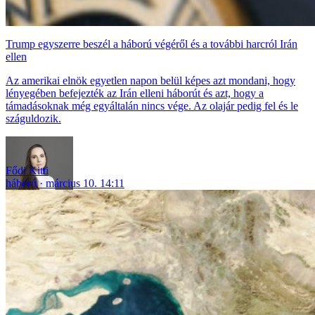
Trump egyszerre beszél a háború végéről és a további harcról Irán
ellen
Az amerikai elnök egyetlen napon belül képes azt mondani, hogy
lényegében befejezték az Irán elleni háborút és azt, hogy a
támadásoknak még egyáltalán nincs vége. Az olajár pedig fel és le
száguldozik.
Fődi Kitti
háború
március 10. 14:11