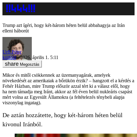
Trump azt ígéri, hogy két-három héten belül abbahagyja az Irán
elleni háborút
Urfi Péter
külföld
2026. április 1. 5:11
Megosztás
Mikor és mitől csökkennek az üzemanyagárak, amelyek
növekedését az amerikaiak a bőrükön érzik? – hangzott el a kérdés a
Fehér Házban, mire Trump először azzal tért ki a válasz elől, hogy
ha nem támadja meg Iránt, akkor az fél éven belül nukleáris csapást
mért volna az Egyesült Államokra (a feltételezés ténybeli alapja
viszonylag ingatag).
De aztán hozzátette, hogy két-három héten belül
kivonul Iránból.