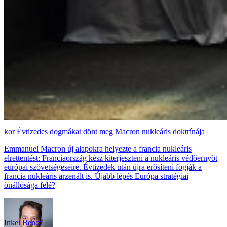
Évtizedes dogmákat dönt meg Macron nukleáris doktrínája
Emmanuel Macron új alapokra helyezte a francia nukleáris
elrettentést: Franciaország kész kiterjeszteni a nukleáris védőernyőt
európai szövetségeseire. Évtizedek után újra erősíteni fogják a
francia nukleáris arzenált is. Újabb lépés Európa stratégiai
önállósága felé?
Inkei Bence