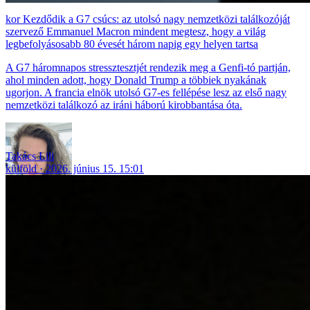
Kezdődik a G7 csúcs: az utolsó nagy nemzetközi találkozóját
szervező Emmanuel Macron mindent megtesz, hogy a világ
legbefolyásosabb 80 évesét három napig egy helyen tartsa
A G7 háromnapos stressztesztjét rendezik meg a Genfi-tó partján,
ahol minden adott, hogy Donald Trump a többiek nyakának
ugorjon. A francia elnök utolsó G7-es fellépése lesz az első nagy
nemzetközi találkozó az iráni háború kirobbantása óta.
Takács Lili
külföld
2026. június 15. 15:01