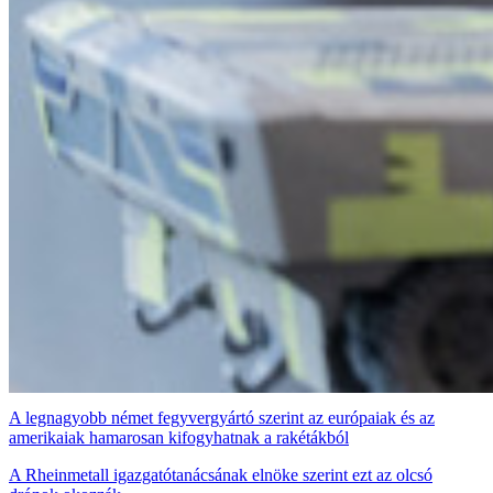
A legnagyobb német fegyvergyártó szerint az európaiak és az
amerikaiak hamarosan kifogyhatnak a rakétákból
A Rheinmetall igazgatótanácsának elnöke szerint ezt az olcsó