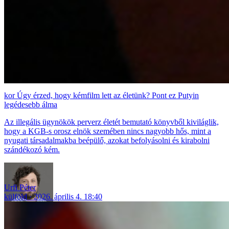
Úgy érzed, hogy kémfilm lett az életünk? Pont ez Putyin
legédesebb álma
Az illegális ügynökök perverz életét bemutató könyvből kiviláglik,
hogy a KGB-s orosz elnök szemében nincs nagyobb hős, mint a
nyugati társadalmakba beépülő, azokat befolyásolni és kirabolni
szándékozó kém.
Urfi Péter
külföld
2026. április 4. 18:40