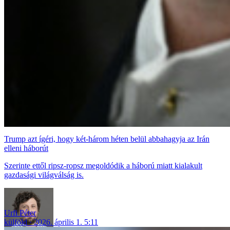
Trump azt ígéri, hogy két-három héten belül abbahagyja az Irán
elleni háborút
Szerinte ettől ripsz-ropsz megoldódik a háború miatt kialakult
gazdasági világválság is.
Urfi Péter
külföld
2026. április 1. 5:11