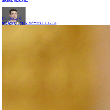
drónok okozzák.
Czinkóczi Sándor
hadsereg
2026. március 19. 17:04