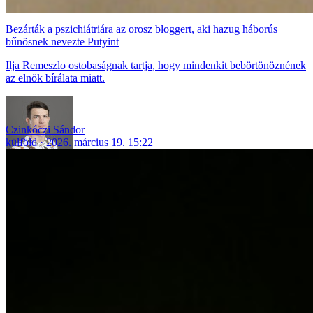
Bezárták a pszichiátriára az orosz bloggert, aki hazug háborús
bűnösnek nevezte Putyint
Ilja Remeszlo ostobaságnak tartja, hogy mindenkit bebörtönöznének
az elnök bírálata miatt.
Czinkóczi Sándor
külföld
2026. március 19. 15:22