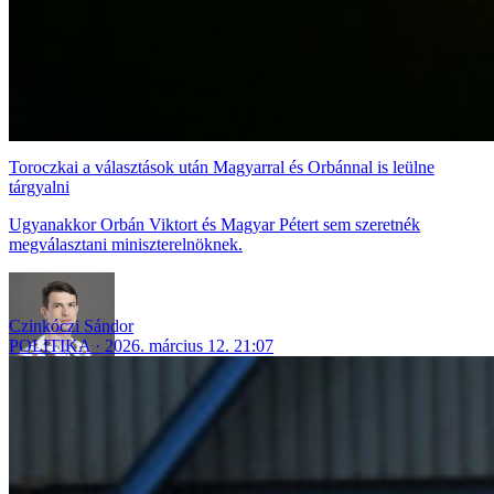
Toroczkai a választások után Magyarral és Orbánnal is leülne
tárgyalni
Ugyanakkor Orbán Viktort és Magyar Pétert sem szeretnék
megválasztani miniszterelnöknek.
Czinkóczi Sándor
POLITIKA
2026. március 12. 21:07