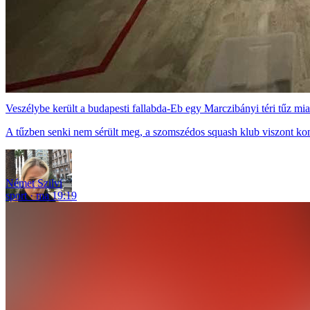
Veszélybe került a budapesti fallabda-Eb egy Marczibányi téri tűz mia
A tűzben senki nem sérült meg, a szomszédos squash klub viszont ko
Német Szilvi
sport
ma 19:19