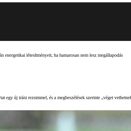
án energetikai létesítményeit, ha hamarosan nem lesz megállapodás
at egy új iráni rezsimmel, és a megbeszélések szerinte „véget vethet