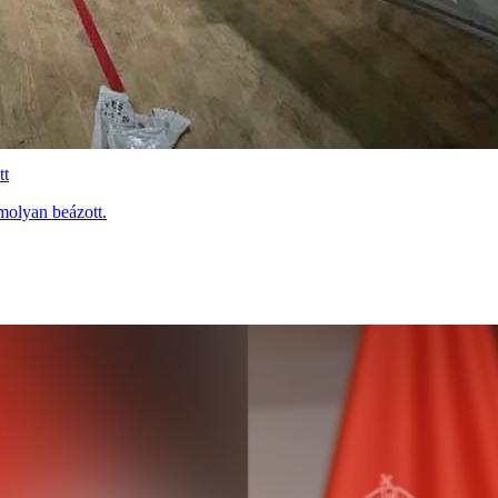
tt
molyan beázott.