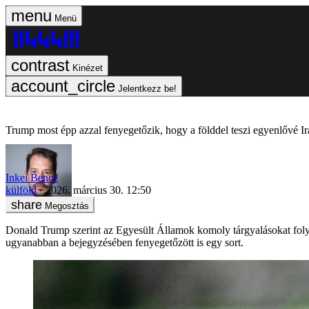
Menü
Kinézet
Jelentkezz be!
Trump most épp azzal fenyegetőzik, hogy a földdel teszi egyenlővé Ir
Inkei Bence
külföld
2026. március 30. 12:50
Megosztás
Donald Trump szerint az Egyesült Államok komoly tárgyalásokat folyt
ugyanabban a bejegyzésében fenyegetőzött is egy sort.