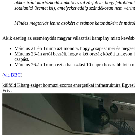
akkor iráni »tartózkodásunkat« azzal zárjuk le, hogy felrobbant
sótalanító üzemet is!), amelyeket eddig szándékosan nem »érint
Mindez megtorlás lenne azokért a számos katonánkért és másokér
Akik esetleg az eseménydús magyar választási kampány miatt kevésbé 
Március 21-én Trump azt mondta, hogy „csapást mér és megsemm
Március 23-án arról beszélt, hogy a két ország között „nagyon j
csapást.
Március 26-án Trump ezt a halasztást 10 napra hosszabbította meg 
(
via BBC
)
külföld
Kharg-sziget
hormuzi-szoros
energetikai infrastruktúra
Egyesü
Friss