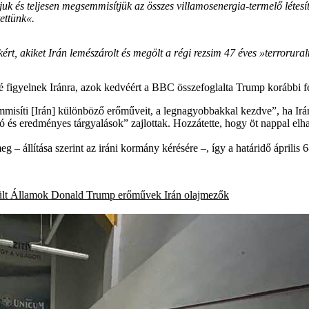
juk és teljesen megsemmisítjük az összes villamosenergia-termelő létesít
ettünk«.
t, akiket Irán lemészárolt és megölt a régi rezsim 47 éves »terrorura
figyelnek Iránra, azok kedvéért a BBC összefoglalta Trump korábbi feny
isíti [Irán] különböző erőműveit, a legnagyobbakkal kezdve”, ha Irán 
ó és eredményes tárgyalások” zajlottak. Hozzátette, hogy öt nappal elha
– állítása szerint az iráni kormány kérésére –, így a határidő április 6
lt Államok
Donald Trump
erőművek
Irán
olajmezők