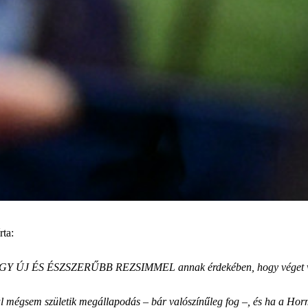
rta:
t EGY ÚJ ÉS ÉSZSZERŰBB REZSIMMEL annak érdekében, hogy véget ves
lül mégsem születik megállapodás – bár valószínűleg fog –, és ha a Ho