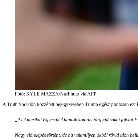
Fotó
:
KYLE MAZZA/NurPhoto via AFP
A Truth Socialön közzétett bejegyzésében Trump egész pontosan ezt í
„Az Amerikai Egyesült Államok komoly tárgyalásokat folyta
Nagy előrelépés történt, de ha valamilyen okból rövid időn be