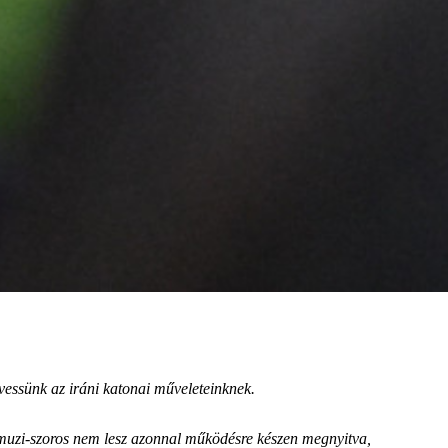
sünk az iráni katonai műveleteinknek.
rmuzi-szoros nem lesz azonnal működésre készen megnyitva,