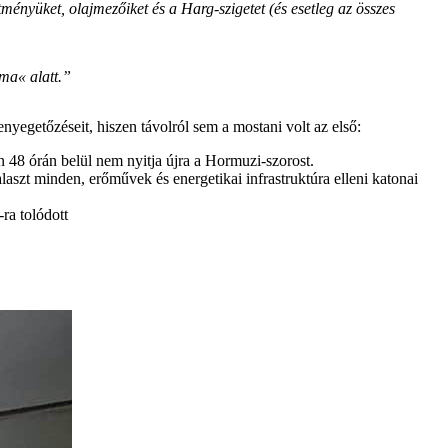
ményüket, olajmezőiket és a Harg-szigetet (és esetleg az összes
lma« alatt.”
egetőzéseit, hiszen távolról sem a mostani volt az első:
48 órán belül nem nyitja újra a Hormuzi-szorost.
laszt minden, erőművek és energetikai infrastruktúra elleni katonai
-ra tolódott