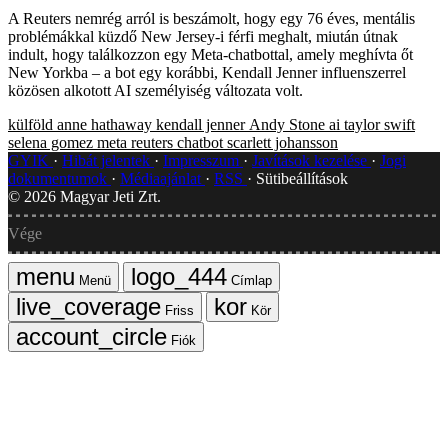
A Reuters nemrég arról is beszámolt, hogy egy 76 éves, mentális
problémákkal küzdő New Jersey-i férfi meghalt, miután útnak
indult, hogy találkozzon egy Meta-chatbottal, amely meghívta őt
New Yorkba – a bot egy korábbi, Kendall Jenner influenszerrel
közösen alkotott AI személyiség változata volt.
külföld
anne hathaway
kendall jenner
Andy Stone
ai
taylor swift
selena gomez
meta
reuters
chatbot
scarlett johansson
GYIK
Hibát jelentek
Impresszum
Javítások kezelése
Jogi
dokumentumok
Médiaajánlat
RSS
Sütibeállítások
©
2026
Magyar Jeti Zrt.
Vége
Menü
Címlap
Friss
Kör
Fiók