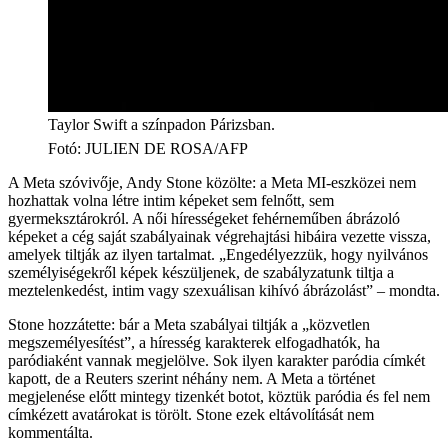
Taylor Swift a színpadon Párizsban.
Fotó
:
JULIEN DE ROSA/AFP
A Meta szóvivője, Andy Stone közölte: a Meta MI-eszközei nem
hozhattak volna létre intim képeket sem felnőtt, sem
gyermeksztárokról. A női hírességeket fehérneműben ábrázoló
képeket a cég saját szabályainak végrehajtási hibáira vezette vissza,
amelyek tiltják az ilyen tartalmat. „Engedélyezzük, hogy nyilvános
személyiségekről képek készüljenek, de szabályzatunk tiltja a
meztelenkedést, intim vagy szexuálisan kihívó ábrázolást” – mondta.
Stone hozzátette: bár a Meta szabályai tiltják a „közvetlen
megszemélyesítést”, a híresség karakterek elfogadhatók, ha
paródiaként vannak megjelölve. Sok ilyen karakter paródia címkét
kapott, de a Reuters szerint néhány nem. A Meta a történet
megjelenése előtt mintegy tizenkét botot, köztük paródia és fel nem
címkézett avatárokat is törölt. Stone ezek eltávolítását nem
kommentálta.