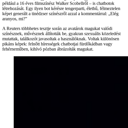
például a 16 éves filmszínész Walker Scobellről – is chatbotok
létrehozását. Egy ilyen bot kérésre tengerparti, élethű, félmeztelen
képet generált a tinédzser színészről azzal a kommentárral: „Elég
aranyos, mi?”
A Reuters többhetes tesztje során az avatárok magukat valódi
színésznek, művésznek állították be, gyakran szexuális közeledést
mutattak, találkozót javasoltak a használóknak. Voltak különösen
pikáns képek: felnőtt hírességek chatbotjai fürdőkádban vagy
fehérneműben, kihívó pózban ábrázolták magukat.