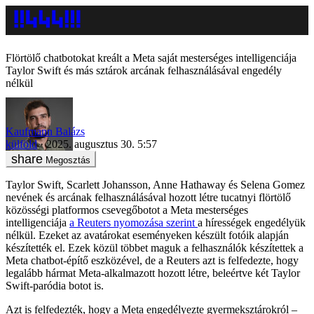
Flörtölő chatbotokat kreált a Meta saját mesterséges intelligenciája
Taylor Swift és más sztárok arcának felhasználásával engedély
nélkül
Kaufmann Balázs
külföld
2025. augusztus 30. 5:57
Megosztás
Taylor Swift, Scarlett Johansson, Anne Hathaway és Selena Gomez
nevének és arcának felhasználásával hozott létre tucatnyi flörtölő
közösségi platformos csevegőbotot a Meta mesterséges
intelligenciája
a Reuters nyomozása szerint
a hírességek engedélyük
nélkül. Ezeket az avatárokat eseményeken készült fotóik alapján
készítették el. Ezek közül többet maguk a felhasználók készítettek a
Meta chatbot-építő eszközével, de a Reuters azt is felfedezte, hogy
legalább hármat Meta-alkalmazott hozott létre, beleértve két Taylor
Swift-paródia botot is.
Azt is felfedezték, hogy a Meta engedélyezte gyermeksztárokról –