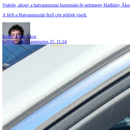
Videón, ahogy a hatvanpusztai biztonsági őr nekimegy Hadházy Áko
A férfi a Hatvanpusztát őrző cég pólóját viseli.
Keller-Alánt Ákos
belföld
2025. augusztus 25. 11:24