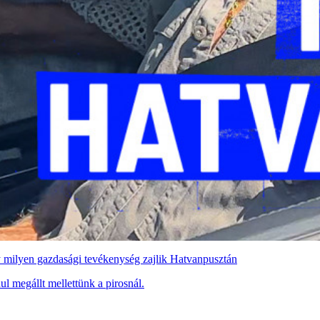
y milyen gazdasági tevékenység zajlik Hatvanpusztán
l megállt mellettünk a pirosnál.