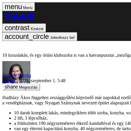
Menü
Kinézet
Jelentkezz be!
10 luxuslakás, és egy óriási klubszoba is van a hatvanpusztai „mező
Székely Sarolta
belföld
2025. szeptember 1. 5:48
Megosztás
Hadházy Ákos független országgyűlési képviselő már napokkal ezelőtt 
a vendégháznak, vagy Nyugati Szárnynak nevezett épület alaprajzait ho
10 darab komplett lakás, mindegyikben több szoba, konyha, wc
2 lift, 3 lépcsőház,
a földszinten 190 négyzetméteres étkező kandallóval és egy 14
van egy éttermi kapacitású konyha, 40 négyzetméteres, de tartozi