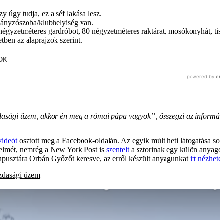
 úgy tudja, ez a séf lakása lesz.
hányzószoba/klubhelyiség van.
égyzetméteres gardróbot, 80 négyzetméteres raktárat, mosókonyhát, tisz
tben az alaprajzok szerint.
dasági üzem, akkor én meg a római pápa vagyok”, összegzi az inform
videót
osztott meg a Facebook-oldalán. Az egyik múlt heti látogatása so
gyelmét, nemrég a New York Post is
szentelt
a sztorinak egy külön anyag
vanpusztára Orbán Győzőt keresve, az erről készült anyagunkat
itt nézhe
zdasági üzem