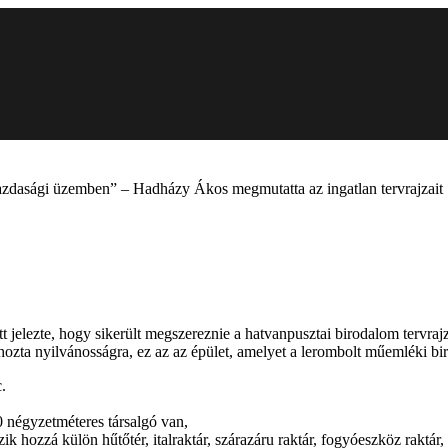
gazdasági üzemben” – Hadházy Ákos megmutatta az ingatlan tervrajzait
jelezte, hogy sikerült megszereznie a hatvanpusztai birodalom tervrajza
zta nyilvánosságra, ez az az épület, amelyet a lerombolt műemléki birka
.
0 négyzetméteres társalgó van,
k hozzá külön hűtőtér, italraktár, szárazáru raktár, fogyóeszköz raktár, 