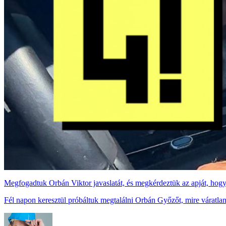
Megfogadtuk Orbán Viktor javaslatát, és megkérdeztük az apját, hog
Fél napon keresztül próbáltuk megtalálni Orbán Győzőt, mire váratlanu