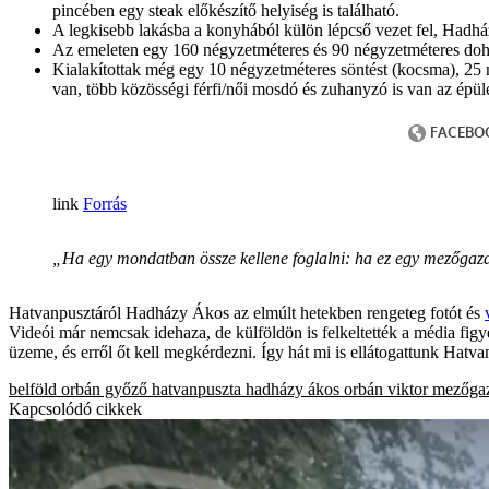
pincében egy steak előkészítő helyiség is található.
A legkisebb lakásba a konyhából külön lépcső vezet fel, Hadházy
Az emeleten egy 160 négyzetméteres és 90 négyzetméteres do
Kialakítottak még egy 10 négyzetméteres söntést (kocsma), 25 n
van, több közösségi férfi/női mosdó és zuhanyzó is van az épüle
Forrás
„Ha egy mondatban össze kellene foglalni: ha ez egy mezőgaz
Hatvanpusztáról Hadházy Ákos az elmúlt hetekben rengeteg fotót és
Videói már nemcsak idehaza, de külföldön is felkeltették a média fi
üzeme, és erről őt kell megkérdezni. Így hát mi is ellátogattunk Hat
belföld
orbán győző
hatvanpuszta
hadházy ákos
orbán viktor
mezőga
Kapcsolódó cikkek