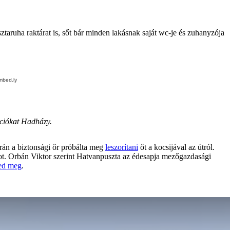
taruha raktárat is, sőt bár minden lakásnak saját wc-je és zuhanyzója
ációkat Hadházy.
rán a biztonsági őr próbálta meg
leszorítani
őt a kocsijával az útról.
ot. Orbán Viktor szerint Hatvanpuszta az édesapja mezőgazdasági
ted meg
.