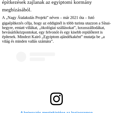
építkezések zajlanak az egyiptomi kormány
megbízásából.
A „Nagy Átalakulás Projekt” néven – már 2021 óta – futó
gigaépítkezés célja, hogy az eddiginél is több turista utazzon a Sínai-
hegyre, emiatt villákat, „ökológiai szállásokat”, luxusszállodákat,
bevásárlóközpontokat, egy felvonót és egy kisebb repülőteret is
építenek. Mindezt Kairó „Egyiptom ajándékaként” mutatja be „a
világ és minden vallás számára”.
A bejegyzés megtekintése az Instagramon