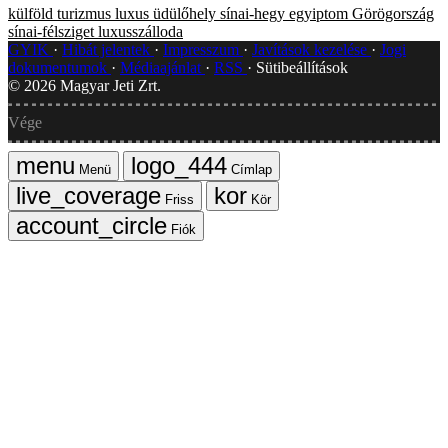
külföld
turizmus
luxus üdülőhely
sínai-hegy
egyiptom
Görögország
sínai-félsziget
luxusszálloda
GYIK
Hibát jelentek
Impresszum
Javítások kezelése
Jogi
dokumentumok
Médiaajánlat
RSS
Sütibeállítások
©
2026
Magyar Jeti Zrt.
Vége
Menü
Címlap
Friss
Kör
Fiók