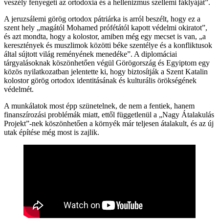
veszély fenyegeti az ortodoxia és a hellenizmus szellemi fáklyáját”.
A jeruzsálemi görög ortodox pátriárka is arról beszélt, hogy ez a
szent hely „magától Mohamed prófétától kapott védelmi okiratot”,
és azt mondta, hogy a kolostor, amiben még egy mecset is van, „a
keresztények és muszlimok közötti béke szentélye és a konfliktusok
által sújtott világ reményének menedéke”. A diplomáciai
tárgyalásoknak köszönhetően végül Görögország és Egyiptom egy
közös nyilatkozatban jelentette ki, hogy biztosítják a Szent Katalin
kolostor görög ortodox identitásának és kulturális örökségének
védelmét.
A munkálatok most épp szünetelnek, de nem a fentiek, hanem
finanszírozási problémák miatt, ettől függetlenül a „Nagy Átalakulás
Projekt”-nek köszönhetően a környék már teljesen átalakult, és az új
utak építése még most is zajlik.