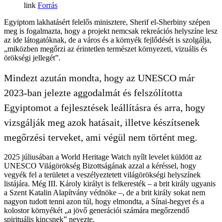
Forrás
Egyiptom lakhatásért felelős minisztere, Sherif el-Sherbiny szépen
meg is fogalmazta, hogy a projekt nemcsak rekreációs helyszíne lesz
az ide látogatóknak, de a város és a környék fejlődését is szolgálja,
„miközben megőrzi az érintetlen természet környezeti, vizuális és
örökségi jellegét”.
Mindezt azután mondta, hogy az UNESCO már
2023-ban jelezte aggodalmát és felszólította
Egyiptomot a fejlesztések leállításra és arra, hogy
vizsgálják meg azok hatásait, illetve készítsenek
megőrzési terveket, ami végül nem történt meg.
2025 júliusában a World Heritage Watch nyílt levelet küldött az
UNESCO Világörökség Bizottságának azzal a kéréssel, hogy
vegyék fel a területet a veszélyeztetett világörökségi helyszínek
listájára. Még III. Károly királyt is felkeresték – a brit király ugyanis
a Szent Katalin Alapítvány védnöke –, de a brit király sokat nem
nagyon tudott tenni azon túl, hogy elmondta, a Sínai-hegyet és a
kolostor környékét „a jövő generációi számára megőrzendő
spirituális kincsnek” nevezte.