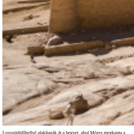
Luxusüdülőhellyé alakítanák át a hegyet, ahol Mózes megkapta a