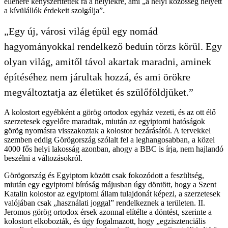
ellenére kényszerítették rá a helyiekre, ami „a helyi közösség helyett
a kívülállók érdekeit szolgálja”.
„Egy új, városi világ épül egy nomád
hagyományokkal rendelkező beduin törzs körül. Egy
olyan világ, amitől távol akartak maradni, aminek
építéséhez nem járultak hozzá, és ami örökre
megváltoztatja az életüket és szülőföldjüket.”
A kolostort egyébként a görög ortodox egyház vezeti, és az ott élő
szerzetesek egyelőre maradtak, miután az egyiptomi hatóságok
görög nyomásra visszakoztak a kolostor bezárásától. A tervekkel
szemben eddig Görögország szólalt fel a leghangosabban, a közel
4000 fős helyi lakosság azonban, ahogy a BBC is írja, nem hajlandó
beszélni a változásokról.
Görögország és Egyiptom között csak fokozódott a feszültség,
miután egy egyiptomi bíróság májusban úgy döntött, hogy a Szent
Katalin kolostor az egyiptomi állam tulajdonát képezi, a szerzetesek
valójában csak „használati joggal” rendelkeznek a területen. II.
Jeromos görög ortodox érsek azonnal elítélte a döntést, szerinte a
kolostort elkobozták, és úgy fogalmazott, hogy „egzisztenciális