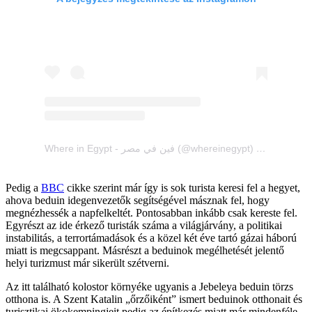
Where in Egypt - فين في مصر (@whereinegypt) által megosztott bejegyzés
Pedig a
BBC
cikke szerint már így is sok turista keresi fel a hegyet,
ahova beduin idegenvezetők segítségével másznak fel, hogy
megnézhessék a napfelkeltét. Pontosabban inkább csak kereste fel.
Egyrészt az ide érkező turisták száma a világjárvány, a politikai
instabilitás, a terrortámadások és a közel két éve tartó gázai háború
miatt is megcsappant. Másrészt a beduinok megélhetését jelentő
helyi turizmust már sikerült szétverni.
Az itt található kolostor környéke ugyanis a Jebeleya beduin törzs
otthona is. A Szent Katalin „őrzőiként” ismert beduinok otthonait és
turisztikai ökokempingjeit pedig az építkezés miatt már mindenféle