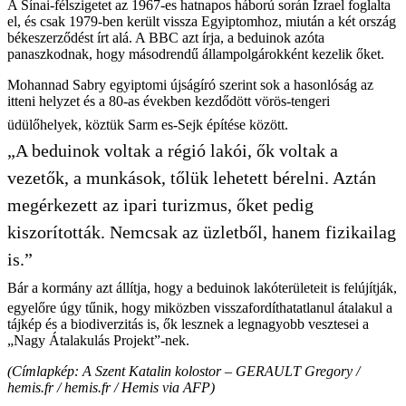
A Sínai-félszigetet az 1967-es hatnapos háború során Izrael foglalta
el, és csak 1979-ben került vissza Egyiptomhoz, miután a két ország
békeszerződést írt alá. A BBC azt írja, a beduinok azóta
panaszkodnak, hogy másodrendű állampolgárokként kezelik őket.
Mohannad Sabry egyiptomi újságíró szerint sok a hasonlóság az
itteni helyzet és a 80-as években kezdődött vörös-tengeri
üdülőhelyek, köztük Sarm es-Sejk építése között.
„A beduinok voltak a régió lakói, ők voltak a
vezetők, a munkások, tőlük lehetett bérelni. Aztán
megérkezett az ipari turizmus, őket pedig
kiszorították. Nemcsak az üzletből, hanem fizikailag
is.”
Bár a kormány azt állítja, hogy a beduinok lakóterületeit is felújítják,
egyelőre úgy tűnik, hogy miközben visszafordíthatatlanul átalakul a
tájkép és a biodiverzitás is, ők lesznek a legnagyobb vesztesei a
„Nagy Átalakulás Projekt”-nek.
(Címlapkép: A Szent Katalin kolostor – GERAULT Gregory /
hemis.fr / hemis.fr / Hemis via AFP)