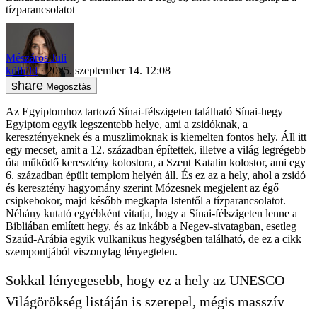
tízparancsolatot
Mészáros Juli
külföld
2025. szeptember 14. 12:08
Megosztás
Az Egyiptomhoz tartozó Sínai-félszigeten található Sínai-hegy
Egyiptom egyik legszentebb helye, ami a zsidóknak, a
keresztényeknek és a muszlimoknak is kiemelten fontos hely. Áll itt
egy mecset, amit a 12. században építettek, illetve a világ legrégebb
óta működő keresztény kolostora, a Szent Katalin kolostor, ami egy
6. században épült templom helyén áll. És ez az a hely, ahol a zsidó
és keresztény hagyomány szerint Mózesnek megjelent az égő
csipkebokor, majd később megkapta Istentől a tízparancsolatot.
Néhány kutató egyébként vitatja, hogy a Sínai-félszigeten lenne a
Bibliában említett hegy, és az inkább a Negev-sivatagban, esetleg
Szaúd-Arábia egyik vulkanikus hegységben található, de ez a cikk
szempontjából viszonylag lényegtelen.
Sokkal lényegesebb, hogy ez a hely az UNESCO
Világörökség listáján is szerepel, mégis masszív