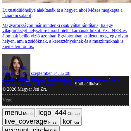
Luxusüdülőhellyé alakítanák át a hegyet, ahol Mózes megkapta a
tízparancsolatot
Magyarországon már mindenki csak vállat rándítana, ha egy
világörökségi helyszínre luxushotelt akarnának húzni. Ez a NER-es
álomnak beillő vízió azonban Egyiptomban született meg, egy olyan
helyen, ami a zsidóknak, a keresztényeknek és a muszlimoknak is
kiemelten fontos.
Mészáros Juli
külföld
2025. szeptember 14. 12:08
GYIK
Hibát jelentek
Impresszum
Javítások kezelése
Jogi
dokumentumok
Médiaajánlat
RSS
Sütibeállítások
©
2026
Magyar Jeti Zrt.
Vége
Menü
Címlap
Friss
Kör