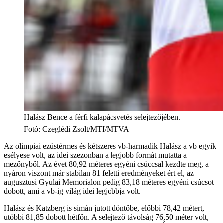
Halász Bence a férfi kalapácsvetés selejtezőjében.
Fotó
:
Czeglédi Zsolt/MTI/MTVA
Az olimpiai ezüstérmes és kétszeres vb-harmadik Halász a vb egyik
esélyese volt, az idei szezonban a legjobb formát mutatta a
mezőnyből. Az évet 80,92 méteres egyéni csúccsal kezdte meg, a
nyáron viszont már stabilan 81 feletti eredményeket ért el, az
augusztusi Gyulai Memorialon pedig 83,18 méteres egyéni csúcsot
dobott, ami a vb-ig világ idei legjobbja volt.
Halász és Katzberg is simán jutott döntőbe, előbbi 78,42 métert,
utóbbi 81,85 dobott hétfőn. A selejtező távolság 76,50 méter volt,