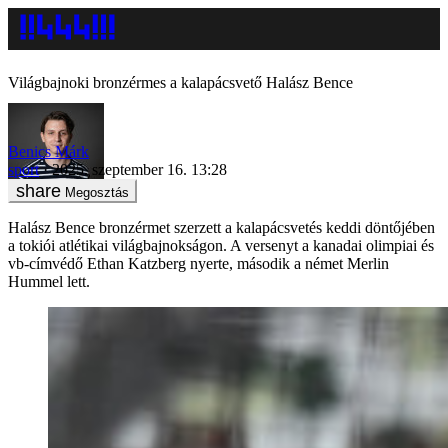
Világbajnoki bronzérmes a kalapácsvető Halász Bence
Benics Márk
sport
2025. szeptember 16. 13:28
Megosztás
Halász Bence bronzérmet szerzett a kalapácsvetés keddi döntőjében
a tokiói atlétikai világbajnokságon. A versenyt a kanadai olimpiai és
vb-címvédő Ethan Katzberg nyerte, második a német Merlin
Hummel lett.