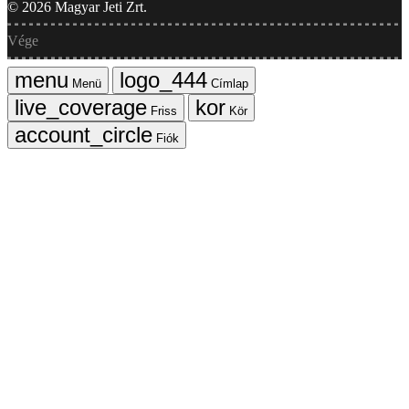
©
2026
Magyar Jeti Zrt.
Vége
Menü
Címlap
Friss
Kör
Fiók