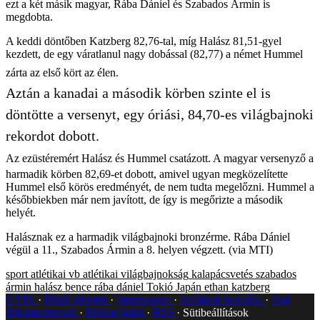
ezt a két másik magyar, Rába Dániel és Szabados Ármin is
megdobta.
A keddi döntőben Katzberg 82,76-tal, míg Halász 81,51-gyel
kezdett, de egy váratlanul nagy dobással (82,77) a német Hummel
zárta az első kört az élen.
Aztán a kanadai a második körben szinte el is
döntötte a versenyt, egy óriási, 84,70-es világbajnoki
rekordot dobott.
Az ezüstéremért Halász és Hummel csatázott. A magyar versenyző a
harmadik körben 82,69-et dobott, amivel ugyan megközelítette
Hummel első körös eredményét, de nem tudta megelőzni. Hummel a
későbbiekben már nem javított, de így is megőrizte a második
helyét.
Halásznak ez a harmadik világbajnoki bronzérme. Rába Dániel
végül a 11., Szabados Ármin a 8. helyen végzett. (via MTI)
sport
atlétikai vb
atlétikai világbajnokság
kalapácsvetés
szabados
ármin
halász bence
rába dániel
Tokió
Japán
ethan katzberg
GYIK
Hibát jelentek
Impresszum
Javítások kezelése
Jogi
dokumentumok
Médiaajánlat
RSS
Sütibeállítások