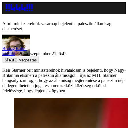
A brit miniszterelnök vasárnap bejelenti a palesztin államiság
elismerését
Bódog Bálint
külföld
2025. szeptember 21. 6:45
Megosztás
Keir Starmer brit miniszterelnök hivatalosan is bejelenti, hogy Nagy-
Britannia elismeri a palesztin államiságot – írja az MTI. Starmer
hangsúlyozni fogja, hogy az államiság megteremtése a palesztin nép
elidegeníthetetlen joga, és a nemzetközi közösség erkölcsi
felelőssége, hogy lépjen az ügyben.