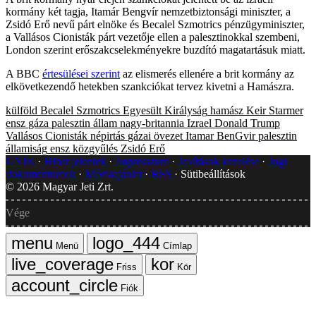
kormány két tagja, Itamár Bengvír nemzetbiztonsági miniszter, a
Zsidó Erő nevű párt elnöke és Becalel Szmotrics pénzügyminiszter,
a Vallásos Cionisták párt vezetője ellen a palesztinokkal szembeni,
London szerint erőszakcselekményekre buzdító magatartásuk miatt.
A BBC
értesülései szerint
az elismerés ellenére a brit kormány az
elkövetkezendő hetekben szankciókat tervez kivetni a Hamászra.
külföld
Becalel Szmotrics
Egyesült Királyság
hamász
Keir Starmer
ensz
gáza
palesztin állam
nagy-britannia
Izrael
Donald Trump
Vallásos Cionisták
népirtás
gázai övezet
Itamar BenGvir
palesztin
államiság
ensz közgyűlés
Zsidó Erő
GYIK
Hibát jelentek
Impresszum
Javítások kezelése
Jogi
dokumentumok
Médiaajánlat
RSS
Sütibeállítások
©
2026
Magyar Jeti Zrt.
Vége
Menü
Címlap
Friss
Kör
Fiók