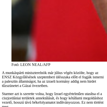
Fotó
:
LEON NEAL/AFP
A munkáspárti miniszterelnök már július végén közölte, hogy az
ENSZ Közgyűlésének szeptemberi ülésszaka előtt el fogják ismerni
a palesztin államiságot, ha az izraeli kormány addig nem hirdet
tűzszünetet a Gázai övezetben.
Starmer azt is szerette volna, hogy Izrael egyértelműen utasítsa el a
ciszjordániai területek annektálását, és hogy kétállami megoldáshoz
vezető, hosszú távú békefolyamatot indítványozzon. Ez nem történt
meg.