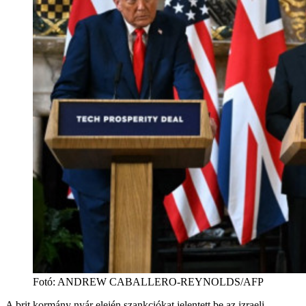
Fotó
:
ANDREW CABALLERO-REYNOLDS/AFP
A brit kormány nyár elején szankciókat jelentett be az izraeli