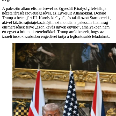
A palesztin állam elismerésével az Egyesült Királyság felvállalja
nézeteltérését szövetségesével, az Egyesült Államokkal. Donald
Trump a héten járt III. Károly királynál, és találkozott Starmerrel is,
akivel közös sajtótájékoztatóján azt mondta, a palesztin államiság
elismerésének terve „azon kevés ügyek egyike”, amelyekben nem
ért egyet a brit miniszterelnökkel. Trump arról beszélt, hogy az
izraeli túszok szabadon engedését tartja a legfontosabb feladatnak.