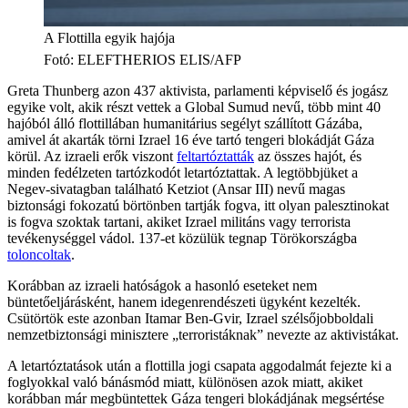
A Flottilla egyik hajója
Fotó
:
ELEFTHERIOS ELIS/AFP
Greta Thunberg azon 437 aktivista, parlamenti képviselő és jogász
egyike volt, akik részt vettek a Global Sumud nevű, több mint 40
hajóból álló flottillában humanitárius segélyt szállított Gázába,
amivel át akarták törni Izrael 16 éve tartó tengeri blokádját Gáza
körül. Az izraeli erők viszont
feltartóztatták
az összes hajót, és
minden fedélzeten tartózkodót letartóztattak. A legtöbbjüket a
Negev-sivatagban található Ketziot (Ansar III) nevű magas
biztonsági fokozatú börtönben tartják fogva, itt olyan palesztinokat
is fogva szoktak tartani, akiket Izrael militáns vagy terrorista
tevékenységgel vádol. 137-et közülük tegnap Törökországba
toloncoltak
.
Korábban az izraeli hatóságok a hasonló eseteket nem
büntetőeljárásként, hanem idegenrendészeti ügyként kezelték.
Csütörtök este azonban Itamar Ben-Gvir, Izrael szélsőjobboldali
nemzetbiztonsági minisztere „terroristáknak” nevezte az aktivistákat.
A letartóztatások után a flottilla jogi csapata aggodalmát fejezte ki a
foglyokkal való bánásmód miatt, különösen azok miatt, akiket
korábban már megbüntettek Gáza tengeri blokádjának megsértése