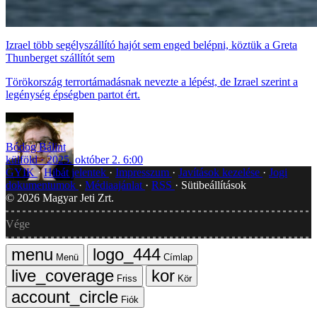
Izrael több segélyszállító hajót sem enged belépni, köztük a Greta
Thunberget szállítót sem
Törökország terrortámadásnak nevezte a lépést, de Izrael szerint a
legénység épségben partot ért.
Bódog Bálint
külföld
2025. október 2. 6:00
GYIK
Hibát jelentek
Impresszum
Javítások kezelése
Jogi
dokumentumok
Médiaajánlat
RSS
Sütibeállítások
©
2026
Magyar Jeti Zrt.
Vége
Menü
Címlap
Friss
Kör
Fiók