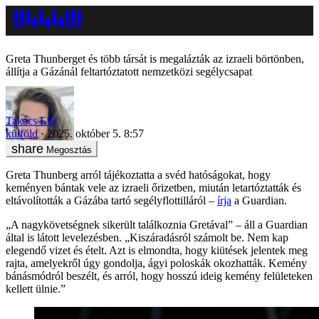
Greta Thunberget és több társát is megalázták az izraeli börtönben,
állítja a Gázánál feltartóztatott nemzetközi segélycsapat
Takács Lili
külföld
2025. október 5. 8:57
Megosztás
Greta Thunberg arról tájékoztatta a svéd hatóságokat, hogy
keményen bántak vele az izraeli őrizetben, miután letartóztatták és
eltávolították a Gázába tartó segélyflottilláról –
írja
a Guardian.
„A nagykövetségnek sikerült találkoznia Gretával” – áll a Guardian
által is látott levelezésben. „Kiszáradásról számolt be. Nem kap
elegendő vizet és ételt. Azt is elmondta, hogy kiütések jelentek meg
rajta, amelyekről úgy gondolja, ágyi poloskák okozhatták. Kemény
bánásmódról beszélt, és arról, hogy hosszú ideig kemény felületeken
kellett ülnie.”