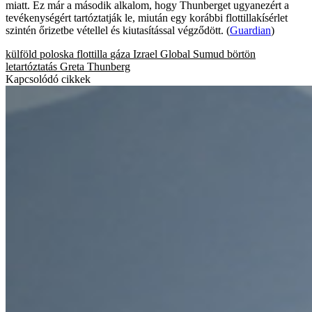
miatt. Ez már a második alkalom, hogy Thunberget ugyanezért a
tevékenységért tartóztatják le, miután egy korábbi flottillakísérlet
szintén őrizetbe vétellel és kiutasítással végződött. (
Guardian
)
külföld
poloska
flottilla
gáza
Izrael
Global Sumud
börtön
letartóztatás
Greta Thunberg
Kapcsolódó cikkek