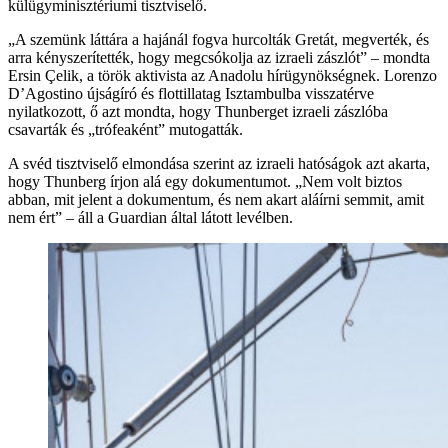
külügyminisztériumi tisztviselő.
„A szemünk láttára a hajánál fogva hurcolták Gretát, megverték, és
arra kényszerítették, hogy megcsókolja az izraeli zászlót” – mondta
Ersin Çelik, a török aktivista az Anadolu hírügynökségnek. Lorenzo
D’Agostino újságíró és flottillatag Isztambulba visszatérve
nyilatkozott, ő azt mondta, hogy Thunberget izraeli zászlóba
csavarták és „trófeaként” mutogatták.
A svéd tisztviselő elmondása szerint az izraeli hatóságok azt akarta,
hogy Thunberg írjon alá egy dokumentumot. „Nem volt biztos
abban, mit jelent a dokumentum, és nem akart aláírni semmit, amit
nem ért” – áll a Guardian által látott levélben.