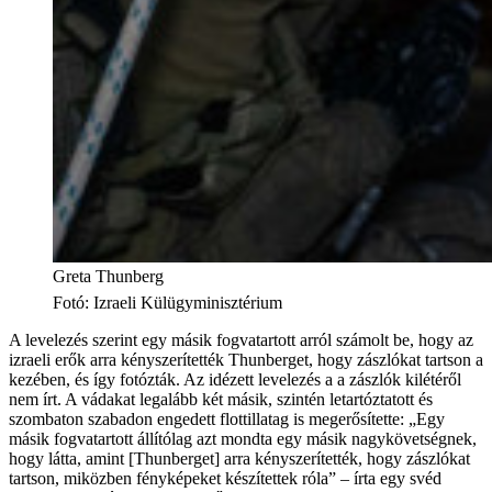
Greta Thunberg
Fotó
:
Izraeli Külügyminisztérium
A levelezés szerint egy másik fogvatartott arról számolt be, hogy az
izraeli erők arra kényszerítették Thunberget, hogy zászlókat tartson a
kezében, és így fotózták. Az idézett levelezés a a zászlók kilétéről
nem írt. A vádakat legalább két másik, szintén letartóztatott és
szombaton szabadon engedett flottillatag is megerősítette: „Egy
másik fogvatartott állítólag azt mondta egy másik nagykövetségnek,
hogy látta, amint [Thunberget] arra kényszerítették, hogy zászlókat
tartson, miközben fényképeket készítettek róla” – írta egy svéd