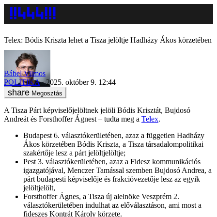
Telex: Bódis Kriszta lehet a Tisza jelöltje Hadházy Ákos körzetében
Bábel Vilmos
POLITIKA
2025. október 9. 12:44
Megosztás
A Tisza Párt képviselőjelöltnek jelöli Bódis Krisztát, Bujdosó
Andreát és Forsthoffer Ágnest – tudta meg a
Telex
.
Budapest 6. választókerületében, azaz a független Hadházy
Ákos körzetében Bódis Kriszta, a Tisza társadalompolitikai
szakértője lesz a párt jelöltjelöltje;
Pest 3. választókerületében, azaz a Fidesz kommunikációs
igazgatójával, Menczer Tamással szemben Bujdosó Andrea, a
párt budapesti képviselője és frakcióvezetője lesz az egyik
jelöltjelölt,
Forsthoffer Ágnes, a Tisza új alelnöke Veszprém 2.
választókerületében indulhat az előválasztáson, ami most a
fideszes Kontrát Károly körzete.