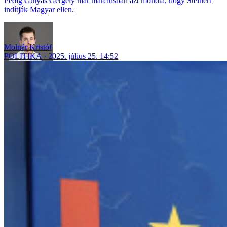
Pedig Gulyás Gergely már márciusban azt mondta, hogy Steinert
indítják Magyar ellen.
Molnár Kristóf
POLITIKA
2025. július 25. 14:52