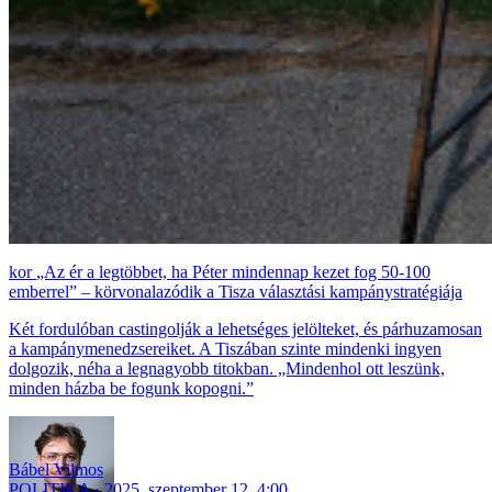
„Az ér a legtöbbet, ha Péter mindennap kezet fog 50-100
emberrel” – körvonalazódik a Tisza választási kampánystratégiája
Két fordulóban castingolják a lehetséges jelölteket, és párhuzamosan
a kampánymenedzsereiket. A Tiszában szinte mindenki ingyen
dolgozik, néha a legnagyobb titokban. „Mindenhol ott leszünk,
minden házba be fogunk kopogni.”
Bábel Vilmos
POLITIKA
2025. szeptember 12. 4:00