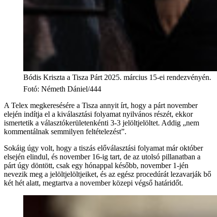
Bódis Kriszta a Tisza Párt 2025. március 15-ei rendezvényén.
Fotó
:
Németh Dániel/444
A Telex megkeresésére a Tisza annyit írt, hogy a párt november
elején indítja el a kiválasztási folyamat nyilvános részét, ekkor
ismertetik a választókerületenkénti 3-3 jelöltjelöltet. Addig „nem
kommentálnak semmilyen feltételezést”.
Sokáig úgy volt, hogy a tiszás előválasztási folyamat már október
elsején elindul, és november 16-ig tart, de az utolsó pillanatban a
párt úgy döntött, csak egy hónappal később, november 1-jén
nevezik meg a jelöltjelöltjeiket, és az egész procedúrát lezavarják bő
két hét alatt, megtartva a november közepi végső határidőt.