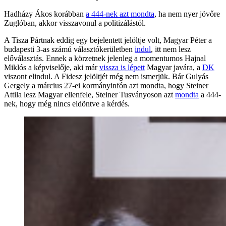
Hadházy Ákos korábban
a 444-nek azt mondta
, ha nem nyer jövőre
Zuglóban, akkor visszavonul a politizálástól.
A Tisza Pártnak eddig egy bejelentett jelöltje volt, Magyar Péter a
budapesti 3-as számú választókerületben
indul
, itt nem lesz
előválasztás. Ennek a körzetnek jelenleg a momentumos Hajnal
Miklós a képviselője, aki már
vissza is lépett
Magyar javára, a
DK
viszont elindul. A Fidesz jelöltjét még nem ismerjük. Bár Gulyás
Gergely a március 27-ei kormányinfón azt mondta, hogy Steiner
Attila lesz Magyar ellenfele, Steiner Tusványoson azt
mondta
a 444-
nek, hogy még nincs eldöntve a kérdés.