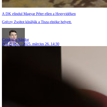
A DK elindul Magyar Péter ellen a Hegyvidéken
Gréczy Zsoltot kínálják a Tisza elnöke helyett.
Czinkóczi Sándor
POLITIKA
2025. március 26. 14:30