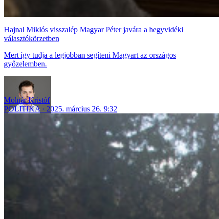
Hajnal Miklós visszalép Magyar Péter javára a hegyvidéki
választókörzetben
Mert így tudja a legjobban segíteni Magyart az országos
győzelemben.
Molnár Kristóf
POLITIKA
2025. március 26. 9:32