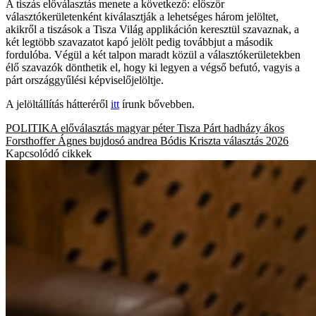
A tiszás előválasztás menete a következő: először
választókerületenként kiválasztják a lehetséges három jelöltet,
akikről a tiszások a Tisza Világ applikáción keresztül szavaznak, a
két legtöbb szavazatot kapó jelölt pedig továbbjut a második
fordulóba. Végül a két talpon maradt közül a választókerületekben
élő szavazók dönthetik el, hogy ki legyen a végső befutó, vagyis a
párt országgyűlési képviselőjelöltje.
A jelöltállítás hátteréről
itt
írunk bővebben.
POLITIKA
előválasztás
magyar péter
Tisza Párt
hadházy ákos
Forsthoffer Ágnes
bujdosó andrea
Bódis Kriszta
választás 2026
Kapcsolódó cikkek