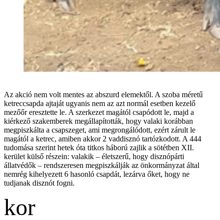
Az akció nem volt mentes az abszurd elemektől. A szoba méretű
ketreccsapda ajtaját ugyanis nem az azt normál esetben kezelő
mezőőr eresztette le. A szerkezet magától csapódott le, majd a
kiérkező szakemberek megállapították, hogy valaki korábban
megpiszkálta a csapszeget, ami megrongálódott, ezért zárult le
magától a ketrec, amiben akkor 2 vaddisznó tartózkodott. A 444
tudomása szerint hetek óta titkos háború zajlik a sötétben XII.
kerület külső részein: valakik – életszerű, hogy disznópárti
állatvédők – rendszeresen megpiszkálják az önkormányzat által
nemrég kihelyezett 6 hasonló csapdát, lezárva őket, hogy ne
tudjanak disznót fogni.