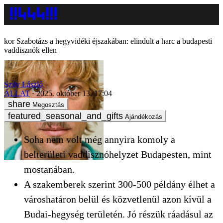
Szabotázs a hegyvidéki éjszakában: elindult a harc a budapesti
vaddisznók ellen
Szily László
ÁLLAT
2025. október 13. 17:04
Megosztás
Ajándékozás
Soha nem volt még annyira komoly a
belterületi vaddisznóhelyzet Budapesten, mint
mostanában.
A szakemberek szerint 300-500 példány élhet a
városhatáron belül és közvetlenül azon kívül a
Budai-hegység területén. Jó részük ráadásul az