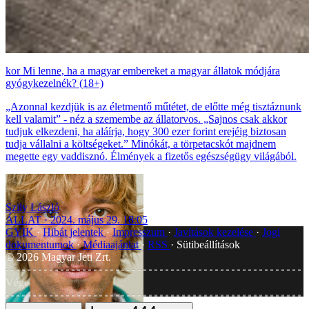
Mi lenne, ha a magyar embereket a magyar állatok módjára
gyógykezelnék? (18+)
„Azonnal kezdjük is az életmentő műtétet, de előtte még tisztáznunk
kell valamit” - néz a szemembe az állatorvos. „Sajnos csak akkor
tudjuk elkezdeni, ha aláírja, hogy 300 ezer forint erejéig biztosan
tudja vállalni a költségeket.” Minókát, a törpetacskót majdnem
megette egy vaddisznó. Élmények a fizetős egészségügy világából.
Szily László
ÁLLAT
2024. május 29. 18:05
GYIK
Hibát jelentek
Impresszum
Javítások kezelése
Jogi
dokumentumok
Médiaajánlat
RSS
Sütibeállítások
©
2026
Magyar Jeti Zrt.
Vége