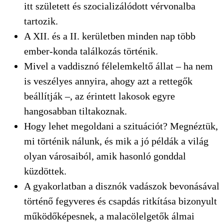
itt született és szocializálódott vérvonalba
tartozik.
A XII. és a II. kerületben minden nap több
ember-konda találkozás történik.
Mivel a vaddisznó félelemkeltő állat – ha nem
is veszélyes annyira, ahogy azt a rettegők
beállítják –, az érintett lakosok egyre
hangosabban tiltakoznak.
Hogy lehet megoldani a szituációt? Megnéztük,
mi történik nálunk, és mik a jó példák a világ
olyan városaiból, amik hasonló gonddal
küzdöttek.
A gyakorlatban a disznók vadászok bevonásával
történő fegyveres és csapdás ritkítása bizonyult
működőképesnek, a malacölelgetők álmai