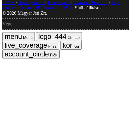
GYIK
Hibát jelentek
Impresszum
Javítások kezelése
Jogi
dokumentumok
Médiaajánlat
RSS
Sütibeállítások
©
2026
Magyar Jeti Zrt.
Vége
Menü
Címlap
Friss
Kör
Fiók