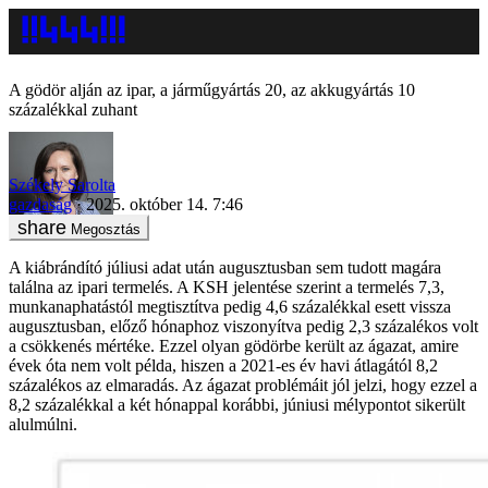
A gödör alján az ipar, a járműgyártás 20, az akkugyártás 10
százalékkal zuhant
Székely Sarolta
gazdaság
2025. október 14. 7:46
Megosztás
A kiábrándító júliusi adat után augusztusban sem tudott magára
találna az ipari termelés. A KSH jelentése szerint a termelés 7,3,
munkanaphatástól megtisztítva pedig 4,6 százalékkal esett vissza
augusztusban, előző hónaphoz viszonyítva pedig 2,3 százalékos volt
a csökkenés mértéke. Ezzel olyan gödörbe került az ágazat, amire
évek óta nem volt példa, hiszen a 2021-es év havi átlagától 8,2
százalékos az elmaradás. Az ágazat problémáit jól jelzi, hogy ezzel a
8,2 százalékkal a két hónappal korábbi, júniusi mélypontot sikerült
alulmúlni.