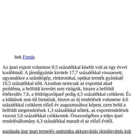
Forrás
Az ipari export volumene 9,5 százalékkal kisebb volt az egy évvel
korábbinál. A járműgyártás kivitele 17,7 százalékkal visszaesett,
ugyanakkor a számítógép, elektronikai, optikai termék gyártásáé
10,5 százalékkal nőtt. Azonban nemcsak az exporttal akad
probléma, a belföldi kereslet sem virágzik, hiszen a belföldi
értékesítés 7,6, a feldolgozóiparé pedig 4,5 százalékkal csökkent. És
a kilátások sem túl biztatóak, hiszen az új rendelések volumene 4,6
százalékkal csökkent előző év augusztusához képest, ezen belül a
belföldi megrendelések 1,3 százalékkal nőttek, az exportrendelések
viszont 5,6 százalékkal csökkentek. Összességében a teljes ipari
rendelésállomány 4,3 százalékkal maradt el az előző évitől.
gazdaság
ipar
ipari termelés
statisztika
akkugyártás
járműgyártás
ksh