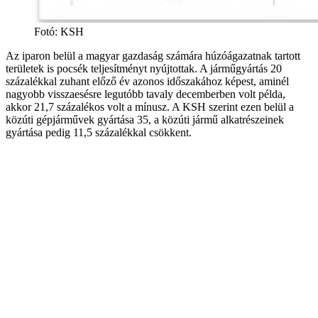
Fotó
:
KSH
Az iparon belül a magyar gazdaság számára húzóágazatnak tartott
területek is pocsék teljesítményt nyújtottak. A járműgyártás 20
százalékkal zuhant előző év azonos időszakához képest, aminél
nagyobb visszaesésre legutóbb tavaly decemberben volt példa,
akkor 21,7 százalékos volt a mínusz. A KSH szerint ezen belül a
közúti gépjárművek gyártása 35, a közúti jármű alkatrészeinek
gyártása pedig 11,5 százalékkal csökkent.