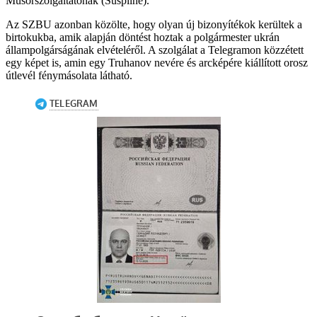
Műsorszolgáltatónak (Suspilne).
Az SZBU azonban közölte, hogy olyan új bizonyítékok kerültek a
birtokukba, amik alapján döntést hoztak a polgármester ukrán
állampolgárságának elvételéről. A szolgálat a Telegramon közzétett
egy képet is, amin egy Truhanov nevére és arcképére kiállított orosz
útlevél fénymásolata látható.