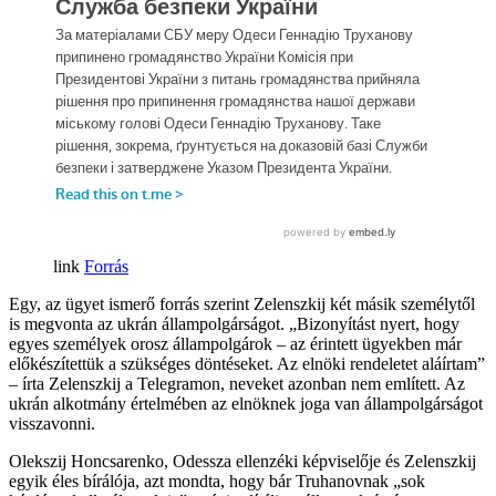
Forrás
Egy, az ügyet ismerő forrás szerint Zelenszkij két másik személytől
is megvonta az ukrán állampolgárságot. „Bizonyítást nyert, hogy
egyes személyek orosz állampolgárok – az érintett ügyekben már
előkészítettük a szükséges döntéseket. Az elnöki rendeletet aláírtam”
– írta Zelenszkij a Telegramon, neveket azonban nem említett. Az
ukrán alkotmány értelmében az elnöknek joga van állampolgárságot
visszavonni.
Olekszij Honcsarenko, Odessza ellenzéki képviselője és Zelenszkij
egyik éles bírálója, azt mondta, hogy bár Truhanovnak „sok