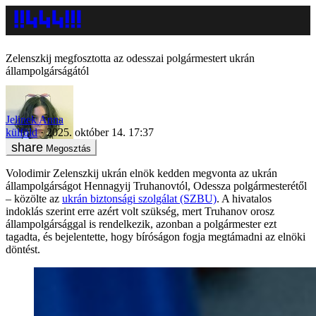
Zelenszkij megfosztotta az odesszai polgármestert ukrán
állampolgárságától
Jelinek Anna
külföld
2025. október 14. 17:37
Megosztás
Volodimir Zelenszkij ukrán elnök kedden megvonta az ukrán
állampolgárságot Hennagyij Truhanovtól, Odessza polgármesterétől
– közölte az
ukrán biztonsági szolgálat (SZBU)
. A hivatalos
indoklás szerint erre azért volt szükség, mert Truhanov orosz
állampolgársággal is rendelkezik, azonban a polgármester ezt
tagadta, és bejelentette, hogy bíróságon fogja megtámadni az elnöki
döntést.