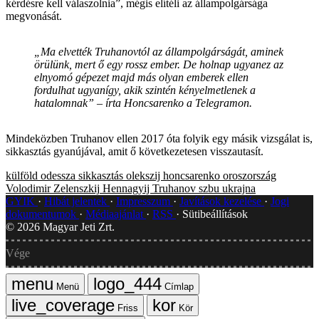
kérdésre kell válaszolnia”, mégis elítéli az állampolgársága
megvonását.
„Ma elvették Truhanovtól az állampolgárságát, aminek
örülünk, mert ő egy rossz ember. De holnap ugyanez az
elnyomó gépezet majd más olyan emberek ellen
fordulhat ugyanígy, akik szintén kényelmetlenek a
hatalomnak” – írta Honcsarenko a Telegramon.
Mindeközben Truhanov ellen 2017 óta folyik egy másik vizsgálat is,
sikkasztás gyanújával, amit ő következetesen visszautasít.
külföld
odessza
sikkasztás
olekszij honcsarenko
oroszország
Volodimir Zelenszkij
Hennagyij Truhanov
szbu
ukrajna
GYIK
Hibát jelentek
Impresszum
Javítások kezelése
Jogi
dokumentumok
Médiaajánlat
RSS
Sütibeállítások
©
2026
Magyar Jeti Zrt.
Vége
Menü
Címlap
Friss
Kör