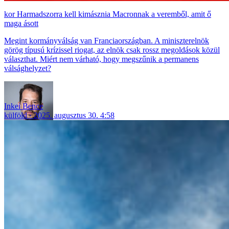
Harmadszorra kell kimásznia Macronnak a veremből, amit ő
maga ásott
Megint kormányválság van Franciaországban. A miniszterelnök
görög típusú krízissel riogat, az elnök csak rossz megoldások közül
választhat. Miért nem várható, hogy megszűnik a permanens
válsághelyzet?
Inkei Bence
külföld
2025. augusztus 30. 4:58