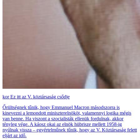
Ez itt az V. köztársaság csődje
Őrültségnek tűnik, hogy Emmanuel Macron másodszorra is
kinevezni a lemondott miniszterelnököt, valamennyi logika mégis
van benne. Ha viszont a szocialisták ellenük fordulnak, akkor
tényleg vége. A káosz okai az elnök hübrisze mellett 1958-ig
nyúlnak vissza – egyértelműnek tűnik, hogy az V. Köztársaság felett
eljárt az idő.