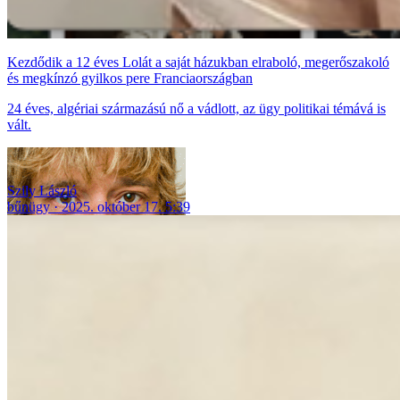
Kezdődik a 12 éves Lolát a saját házukban elraboló, megerőszakoló
és megkínzó gyilkos pere Franciaországban
24 éves, algériai származású nő a vádlott, az ügy politikai témává is
vált.
Szily László
bűnügy
2025. október 17. 5:39