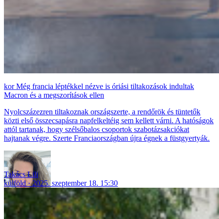
Még francia léptékkel nézve is óriási tiltakozások indultak
Macron és a megszorítások ellen
Nyolcszázezren tiltakoznak országszerte, a rendőrök és tüntetők
közti első összecsapásra napfelkeltéig sem kellett várni. A hatóságok
attól tartanak, hogy szélsőbalos csoportok szabotázsakciókat
hajtanak végre. Szerte Franciaországban újra égnek a füstgyertyák.
Takács Lili
külföld
2025. szeptember 18. 15:30