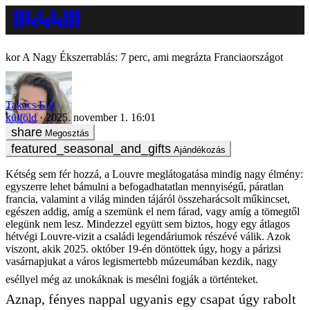
A Nagy Ékszerrablás: 7 perc, ami megrázta Franciaországot
Takács Lili
külföld
2025. november 1. 16:01
Megosztás
Ajándékozás
Kétség sem fér hozzá, a Louvre meglátogatása mindig nagy élmény:
egyszerre lehet bámulni a befogadhatatlan mennyiségű, páratlan
francia, valamint a világ minden tájáról összeharácsolt műkincset,
egészen addig, amíg a szemünk el nem fárad, vagy amíg a tömegtől
elegünk nem lesz. Mindezzel együtt sem biztos, hogy egy átlagos
hétvégi Louvre-vizit a családi legendáriumok részévé válik. Azok
viszont, akik 2025. október 19-én döntöttek úgy, hogy a párizsi
vasárnapjukat a város legismertebb múzeumában kezdik, nagy
eséllyel még az unokáknak is mesélni fogják a történteket.
Aznap, fényes nappal ugyanis egy csapat úgy rabolt