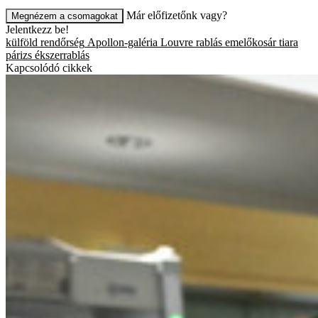
Már előfizetőnk vagy?
Megnézem a csomagokat
Jelentkezz be!
külföld
rendőrség
Apollon-galéria
Louvre
rablás
emelőkosár
tiara
párizs
ékszerrablás
Kapcsolódó cikkek