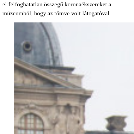
el felfoghatatlan összegű koronaékszereket a
múzeumból, hogy az tömve volt látogatóval.