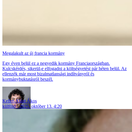
Megalakult az új francia kormány
Egy éven belül ez a negyedik kormány Franciaországban.
Kulcskérdés, sikerül-e elfogadni a költségvetést pár héten belül. Az
ellenzék már most bizalmatlansági indítványról és
kormánybuktatásról beszél.
Keller-Alánt Ákos
külföld
2025. október 13. 4:20