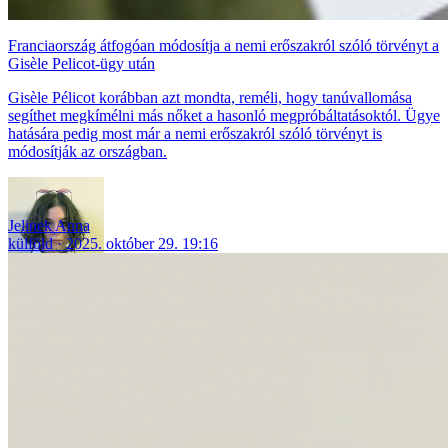
Franciaország átfogóan módosítja a nemi erőszakról szóló törvényt a
Gisèle Pelicot-ügy után
Gisèle Pélicot korábban azt mondta, reméli, hogy tanúvallomása
segíthet megkímélni más nőket a hasonló megpróbáltatásoktól. Ügye
hatására pedig most már a nemi erőszakról szóló törvényt is
módosítják az országban.
Jelinek Anna
külföld
2025. október 29. 19:16