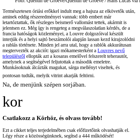
Fotó
:
Quentin de Groeve/Quentin de Groeve / Hans Lucas via 
Természetesen óriási erőkkel indult meg a hajsza az elkövetők után,
aminek eddig részeredményei vannak: több embert már
letartóztattak, ők részleges beismerő vallomást tettek, akármit is
jelentsen ez. Még így is rengeteg a megválaszolatlan kérdés, de a
francia hatóságok közleményei, a Louvre dolgozóival készült
interjúk és a helyi sajtó beszámolói alapján lassan kezd kirajzolódni
a rablás története. Minden jel arra utal, hogy a rablók akkurátusan
megtervezték az akciót: igazi mókamesterként a
Louvres nevű
településről
ellopták azt a kosaras emelővel felszerelt teherautót,
amelynek a segítségével feljutottak a második emeletre.
Munkásoknak álcázták magukat, sárga mellényt viseltek, és
pontosan tudták, melyik vitrint akarják feltörni.
Na, de menjünk szépen sorjában.
Csatlakozz a Körhöz, és olvass tovább!
Ezt a cikket teljes terjedelmében csak előfizetőink olvashatják el.
Légy része a közösségünknek, segítsd a 444 működését!