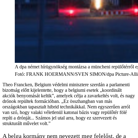
A dpa német hírügynökség montázsa a müncheni repülőtérről eg
Fotó
:
FRANK HOERMANN/SVEN SIMON/dpa Picture-Allia
Theo Francken, Belgium védelmi minisztere szerdán a parlamenti
bizottság előtt kijelentette, hogy a belgiumi esetek „koordinált
akciók benyomását keltik”, amelyek célja a zavarkeltés volt, és nagy
drónok repültek formációban. „Ez összhangban van más
országokban tapasztalt hibrid technikákkal. Nem egyszerűen arról
van szó, hogy valaki véletlenül katonai bázis vagy repülőtér fölé
repíti a drónját... Számos jel utal arra, hogy ez szervezett és
strukturált művelet volt.”
A belga kormány nem nevezett meg felelőst, de a