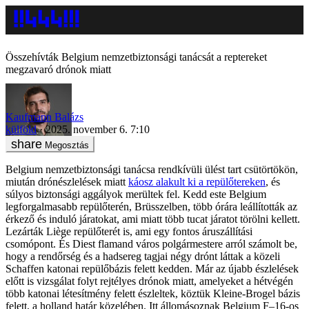
Összehívták Belgium nemzetbiztonsági tanácsát a reptereket
megzavaró drónok miatt
Kaufmann Balázs
külföld
2025. november 6. 7:10
Megosztás
Belgium nemzetbiztonsági tanácsa rendkívüli ülést tart csütörtökön,
miután drónészlelések miatt
káosz alakult ki a repülőtereken
, és
súlyos biztonsági aggályok merültek fel. Kedd este Belgium
legforgalmasabb repülőterén, Brüsszelben, több órára leállították az
érkező és induló járatokat, ami miatt több tucat járatot törölni kellett.
Lezárták Liège repülőterét is, ami egy fontos áruszállítási
csomópont. És Diest flamand város polgármestere arról számolt be,
hogy a rendőrség és a hadsereg tagjai négy drónt láttak a közeli
Schaffen katonai repülőbázis felett kedden. Már az újabb észlelések
előtt is vizsgálat folyt rejtélyes drónok miatt, amelyeket a hétvégén
több katonai létesítmény felett észleltek, köztük Kleine-Brogel bázis
felett, a holland határ közelében. Itt állomásoznak Belgium F–16-os