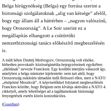
Belga hírügynökség (Belga) egy forrása szerint a
biztonsági szolgálatoknak „alig van kétsége” afelől,
hogy egy állam áll a háttérben – „nagyon valószínű,
hogy Oroszország”. A Le Soir szerint ez a
megállapítás elhangzott a csütörtöki
nemzetbiztonsági tanács előkészítő megbeszélésén
is.
A múlt héten Dmitrij Medvegyev, Oroszország volt elnöke,
hírhedten provokatív közösségimédia-bejegyzéseinek egyikében
„idiótának” nevezte Franckent. Egy korábbi interjúra válaszolt így,
amelyben a belga miniszter kijelentette: nem tart attól, hogy
Oroszország nukleáris támadást indít Brüsszel ellen, mert a NATO
„elsöpörné Moszkvát”. A képviselőkkel folytatott megbeszélésén
Francken közölte, hogy Belgium nem kívánja aktiválni a NATO 4.
cikkelyét, amely lehetőséget ad a tagállamoknak biztonsági
fenyegetések esetén közös konzultációra.
(
Guardian
)