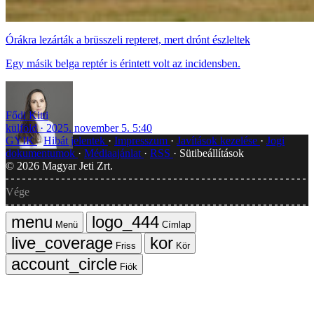
Órákra lezárták a brüsszeli repteret, mert drónt észleltek
Egy másik belga reptér is érintett volt az incidensben.
Fődi Kitti
külföld
2025. november 5. 5:40
GYIK
Hibát jelentek
Impresszum
Javítások kezelése
Jogi
dokumentumok
Médiaajánlat
RSS
Sütibeállítások
©
2026
Magyar Jeti Zrt.
Vége
Menü
Címlap
Friss
Kör
Fiók