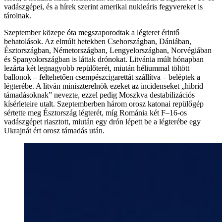
vadászgépei, és a hírek szerint amerikai nukleáris fegyvereket is
tárolnak.
Szeptember közepe óta megszaporodtak a légteret érintő
behatolások. Az elmúlt hetekben Csehországban, Dániában,
Észtországban, Németországban, Lengyelországban, Norvégiában
és Spanyolországban is láttak drónokat. Litvánia múlt hónapban
lezárta két legnagyobb repülőterét, miután héliummal töltött
ballonok – feltehetően csempészcigarettát szállítva – beléptek a
légterébe. A litván miniszterelnök ezeket az incidenseket „hibrid
támadásoknak” nevezte, ezzel pedig Moszkva destabilizációs
kísérleteire utalt. Szeptemberben három orosz katonai repülőgép
sértette meg Észtország légterét, míg Románia két F–16-os
vadászgépet riasztott, miután egy drón lépett be a légterébe egy
Ukrajnát ért orosz támadás után.