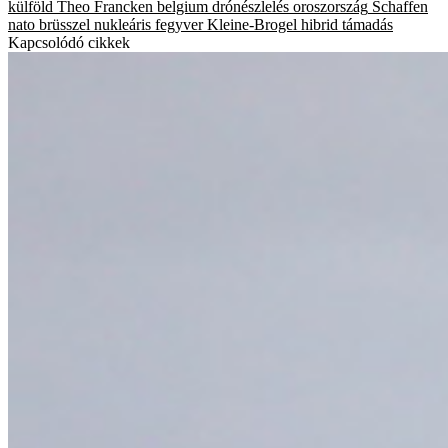
külföld
Theo Francken
belgium
drónészlelés
oroszország
Schaffen
nato
brüsszel
nukleáris fegyver
Kleine-Brogel
hibrid támadás
Kapcsolódó cikkek