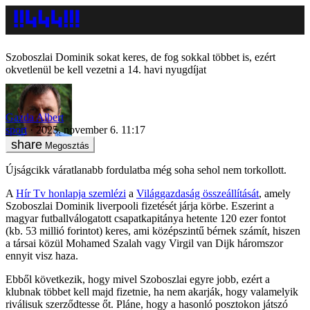
Szoboszlai Dominik sokat keres, de fog sokkal többet is, ezért
okvetlenül be kell vezetni a 14. havi nyugdíjat
Gazda Albert
sport
2025. november 6. 11:17
Megosztás
Újságcikk váratlanabb fordulatba még soha sehol nem torkollott.
A
Hír Tv honlapja szemlézi
a
Világgazdaság összeállítását
, amely
Szoboszlai Dominik liverpooli fizetését járja körbe. Eszerint a
magyar futballválogatott csapatkapitánya hetente 120 ezer fontot
(kb. 53 millió forintot) keres, ami középszintű bérnek számít, hiszen
a társai közül Mohamed Szalah vagy Virgil van Dijk háromszor
ennyit visz haza.
Ebből következik, hogy mivel Szoboszlai egyre jobb, ezért a
klubnak többet kell majd fizetnie, ha nem akarják, hogy valamelyik
riválisuk szerződtesse őt. Pláne, hogy a hasonló posztokon játszó