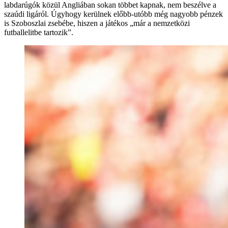
labdarúgók közül Angliában sokan többet kapnak, nem beszélve a
szaúdi ligáról. Úgyhogy kerülnek előbb-utóbb még nagyobb pénzek
is Szoboszlai zsebébe, hiszen a játékos „már a nemzetközi
futballelitbe tartozik”.