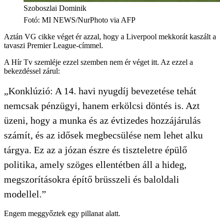
Szoboszlai Dominik
Fotó
:
MI NEWS/NurPhoto via AFP
Aztán VG cikke véget ér azzal, hogy a Liverpool mekkorát kaszált a
tavaszi Premier League-címmel.
A Hír Tv szemléje ezzel szemben nem ér véget itt. Az ezzel a
bekezdéssel zárul:
„Konklúzió: A 14. havi nyugdíj bevezetése tehát
nemcsak pénzügyi, hanem erkölcsi döntés is. Azt
üzeni, hogy a munka és az évtizedes hozzájárulás
számít, és az idősek megbecsülése nem lehet alku
tárgya. Ez az a józan észre és tiszteletre épülő
politika, amely szöges ellentétben áll a hideg,
megszorításokra építő brüsszeli és baloldali
modellel.”
Engem meggyőztek egy pillanat alatt.