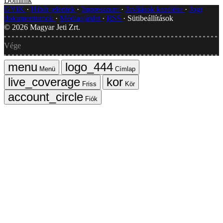
Dominik
GYIK
Hibát jelentek
Impresszum
Javítások kezelése
Jogi
dokumentumok
Médiaajánlat
RSS
Sütibeállítások
©
2026
Magyar Jeti Zrt.
Vége
Menü
Címlap
Friss
Kör
Fiók