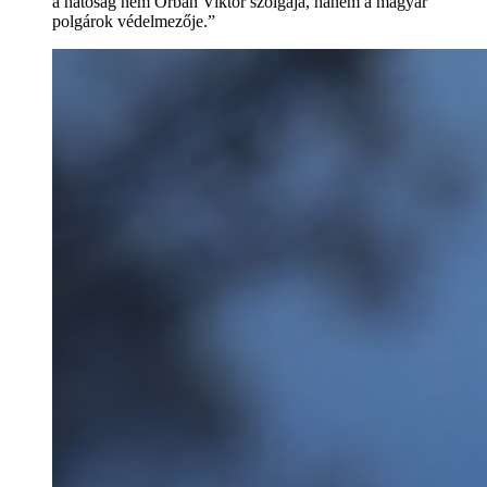
a hatóság nem Orbán Viktor szolgája, hanem a magyar
polgárok védelmezője.”