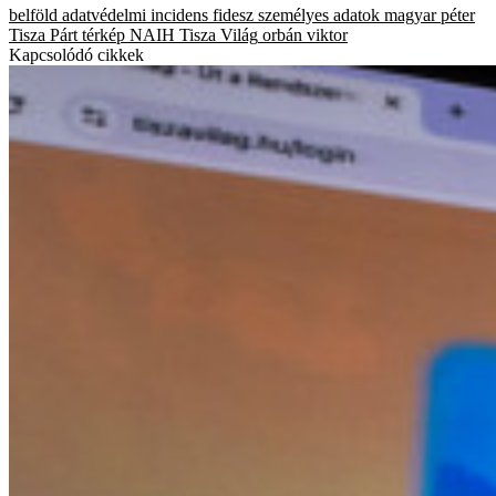
belföld
adatvédelmi incidens
fidesz
személyes adatok
magyar péter
Tisza Párt
térkép
NAIH
Tisza Világ
orbán viktor
Kapcsolódó cikkek