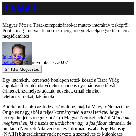
Magyar Péter a Tisza-szimpatizánsokat mutató interaktív térképről:
Politikailag motivált bűncselekmény, melynek célja egyértelműen a
megfélemlítés
Inkei Bence
belföld
2025. november 7. 20:07
Megosztás
Egy interaktív, kereshető honlapon tették közzé a Tisza Világ
applikációt érintő adatvédelmi incidens nyomán ismerté vált
érintettek személyes adatait: neveket, email címeket,
telefonszámokat, lakcímeket.
A térképről előbb az Index számolt be, majd a Magyar Nemzet, az
Origo és nagyjából a teljes kormánymédia azzal tetézte, hogy a
térkép linkjét is megosztották (a Magyar Nemzet például
Mindenki
megkeresheti, ki a tiszás az utcájában vagy a falujában
címmel), de
miután a Nemzeti Adatvédelmi és Információszabadság Hatóság
(NAIH) bűncselekménynek nevezte a személyes és különleges