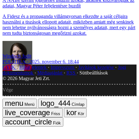
A NAIH szerint jogellenes listázni azokat, akiknek kiszivárogtak az
adatai, Magyar Péter feljelentésre buzdít
A Fidesz és a propaganda villámgyorsan elkezdte a saját céljaira
használni a tiszások ellopott adatait, miközben amiatt még senkinek
nem lehetne nyilvánosságra hozni a személyes adatait, mert egy párt
nem tudta biztonságosan megőrizni azokat.
Windisch Judit
POLITIKA
2025. november 6. 18:44
GYIK
Hibát jelentek
Impresszum
Javítások kezelése
Jogi
dokumentumok
Médiaajánlat
RSS
Sütibeállítások
©
2026
Magyar Jeti Zrt.
Vége
Menü
Címlap
Friss
Kör
Fiók