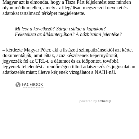
Magyar azt is elmondta, hogy a Tisza Párt feljelentést tesz minden
olyan médium ellen, amely az illegálisan megszerzett neveket és
adatokat tartalmazó térképet megjelentette.
Mi lesz a következő? Sárga csillag a kapukon?
Feketelista az állásinterjúkon? A házbizalmi jelentése?
– kérdezte Magyar Péter, aki a listázott szimpatizánsoktól azt kérte,
dokumentálják, amit láttak, azaz készítsenek képernyőfotót,
jegyezzék fel az URL-t, a dátumot és az időpontot, továbbá
tegyenek feljelentést a rendőrségen tiltott adatszerzés és jogosulatlan
adatkezelés miatt; illetve kérjenek vizsgálatot a NAIH-nál.