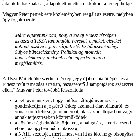
adatok felhasználását, a lapok eltüntették cikkükből a térkép linkjét.
Magyar Péter péntek este közleményben reagált az esetre, melyben
úgy fogalmazott:
Mára eljutottunk oda, hogy a tolvaj Fidesz térképen
listázza a TISZA támogatóit: neveket, címeket, életeket
dobnak uszítva a janicsárjaik elé. Ez bűncselekmény.
Súlyos bűncselekmény. Politikailag motivált
bűncselekmény, melynek célja egyértelműen a
megfélemlítés.
A Tisza Párt elnöke szerint a térkép „egy újabb határátlépés, és a
Fidesz nyílt támadása ártatlan, hazaszerető állampolgárok százezrei
ellen.” Magyar Péter továbbá felszólította
a belügyminisztert, hogy indítson átfogó nyomozást,
gondoskodjon a jogsértő térkép azonnali eltávolításáról, és
vonasson felelősségre mindenkit, akik az adatlopásban vagy
annak terjesztésében közreműködtek.
a köztársasági elnököt: törje meg a hallgatást, „mert a csend
ebben az ügyben már cinkosság.”
a NAIH vezetőjét, mert „most van itt az idő, hogy bizonyítsa: