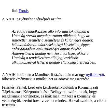
Forrás
A NAIH egyébként a térképről azt írta:
Az eddig rendelkezésre álló információk alapján a
Hatóság szerint megalapozottan állítható, hogy az
ismeretlen személy a személyes és különleges adatok
felhasználásával bűncselekményt követett el, éppen
ezért haladéktalanul szükséges annak törlése.
Amennyiben a honlap nem kerül törlésre, akkor a
Hatóság a rendelkezésre álló jogi eszközök
alkalmazásával fellép a honlap eltávolítása érdekében.
A NAIH korábban a Mandiner listázása után már úgy
nyilatkozott
,
bűncselekménynek is minősülhet az adatok megszerzése.
Frissítés: Péntek késő este kérdéseket küldtünk a Kormányzati
Tájékoztatási Központnak és a Belügyminisztériumnak, hogy
reagáljanak a történekre, és írják meg, mit tesz a kormány, és
véleményük szerint hova vezethet mindez. Ha válaszolnak, a cikket
frissítjük.