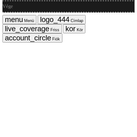
Vége
Menü
Címlap
Friss
Kör
Fiók