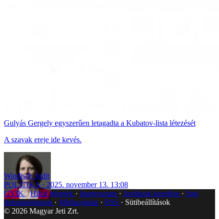
Gulyás Gergely egyszerűen letagadta a Kubatov-lista létezését
A szavak ereje ide kevés.
Windisch Judit
POLITIKA
2025. november 13. 13:08
GYIK
Hibát jelentek
Impresszum
Javítások kezelése
Jogi
dokumentumok
Médiaajánlat
RSS
Sütibeállítások
©
2026
Magyar Jeti Zrt.