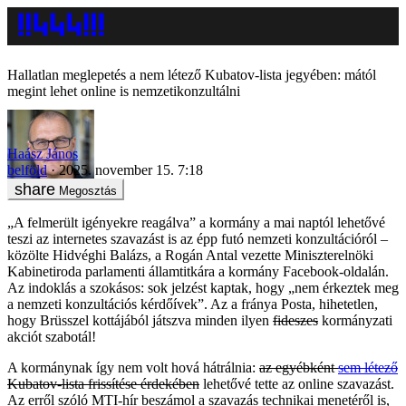
Hallatlan meglepetés a nem létező Kubatov-lista jegyében: mától
megint lehet online is nemzetikonzultálni
Haász János
belföld
2025. november 15. 7:18
Megosztás
„A felmerült igényekre reagálva” a kormány a mai naptól lehetővé
teszi az internetes szavazást is az épp futó nemzeti konzultációról –
közölte Hidvéghi Balázs, a Rogán Antal vezette Miniszterelnöki
Kabinetiroda parlamenti államtitkára a kormány Facebook-oldalán.
Az indoklás a szokásos: sok jelzést kaptak, hogy „nem érkeztek meg
a nemzeti konzultációs kérdőívek”. Az a fránya Posta, hihetetlen,
hogy Brüsszel kottájából játszva minden ilyen
fideszes
kormányzati
akciót szabotál!
A kormánynak így nem volt hová hátrálnia:
az egyébként
sem létező
Kubatov-lista frissítése érdekében
lehetővé tette az online szavazást.
Az erről szóló MTI-hír beszámol a szavazás technikai menetéről is,