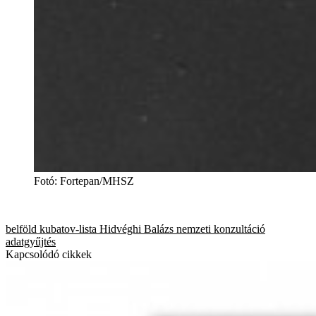
Fotó
:
Fortepan/MHSZ
belföld
kubatov-lista
Hidvéghi Balázs
nemzeti konzultáció
adatgyűjtés
Kapcsolódó cikkek