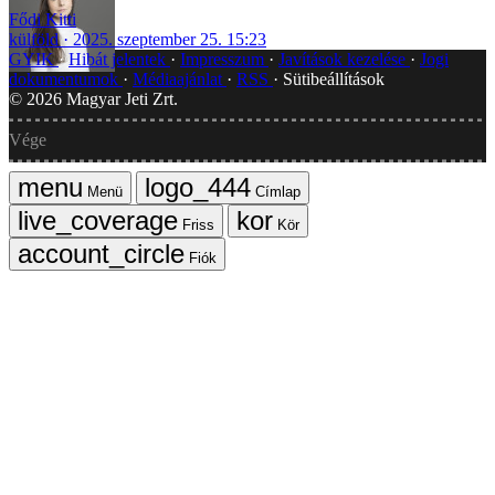
Fődi Kitti
külföld
2025. szeptember 25. 15:23
GYIK
Hibát jelentek
Impresszum
Javítások kezelése
Jogi
dokumentumok
Médiaajánlat
RSS
Sütibeállítások
©
2026
Magyar Jeti Zrt.
Vége
Menü
Címlap
Friss
Kör
Fiók