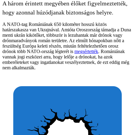
A három érintett megyében élőket figyelmeztették,
hogy azonnal húzódjanak biztonságos helyre.
A NATO-tag Romániának 650 kilométer hosszú közös
határszakasza van Ukrajnával. Amióta Oroszország támadja a Duna
menti ukrán kikötőket, többször is lezuhantak már drónok vagy
drónmaradványok román területre. Az elmúlt hónapokban nőtt a
feszültség Európa keleti részén, miután feltételezhetően orosz
drónok több NATO-ország légterét is
megsértették
. Romániának
vannak jogi eszközei arra, hogy lelője a drónokat, ha azok
emberéleteket vagy ingatlanokat veszélyeztetnek, de ezt eddig még
nem alkalmazták.