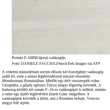
Román F-16BM típusú vadászgép.
Fotó
:
DANIELE FACCIOLI/StockTrek Images via AFP
A védelmi minisztérium szerint először két Eurofighter vadászgép
szállt fel, ezek a német légtérrendészeti misszió részeként
állomásoznak Romániában. Mielőtt egy drót visszarepült volna
Ukrajnába, a gépek egészen Tulcea megye légteréig követték. A
hadsereg később két román F–16-os vadászgépet is indított, miután
a radar egy újabb légtérsértést jelzett Galac megyében. A
vadászgépek követték a drónt, ami a Románia belseje, Vrancea
megye felé repült.