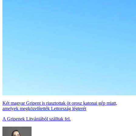
Két magyar Gripent is riasztottak öt orosz katonai gép miatt,
amelyek megközelítették Lettország légterét
A Gripenek Litvániából szálltak fel.