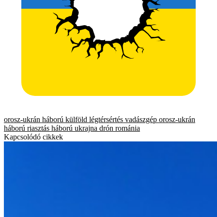
orosz-ukrán háború
külföld
légtérsértés
vadászgép
orosz-ukrán
háború
riasztás
háború
ukrajna
drón
románia
Kapcsolódó cikkek