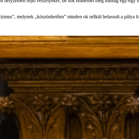
ti helyzetben rejlő veszélyekre, de sok embernél még mindig egy-egy ba
rizmus”, melynek „köszönhetően” minden ok nélkül belassult a pálya for