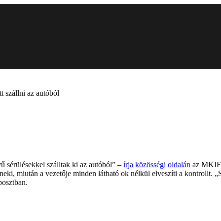
 szállni az autóból
 sérülésekkel szálltak ki az autóból” –
írja közösségi oldalán
az MKIF Z
eki, miután a vezetője minden látható ok nélkül elveszíti a kontrollt. „S
posztban.