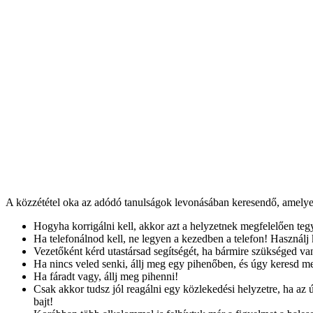
A közzététel oka az adódó tanulságok levonásában keresendő, amelye
Hogyha korrigálni kell, akkor azt a helyzetnek megfelelően teg
Ha telefonálnod kell, ne legyen a kezedben a telefon! Használj 
Vezetőként kérd utastársad segítségét, ha bármire szükséged van
Ha nincs veled senki, állj meg egy pihenőben, és úgy keresd m
Ha fáradt vagy, állj meg pihenni!
Csak akkor tudsz jól reagálni egy közlekedési helyzetre, ha az 
bajt!