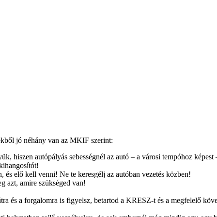
kből jó néhány van az MKIF szerint:
yük, hiszen autópályás sebességnél az autó – a városi tempóhoz képest 
kihangosítót!
, és elő kell venni! Ne te keresgélj az autóban vezetés közben!
eg azt, amire szükséged van!
útra és a forgalomra is figyelsz, betartod a KRESZ-t és a megfelelő köve