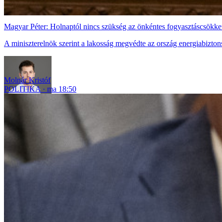
Magyar Péter: Holnaptól nincs szükség az önkéntes fogyasztáscsökke
A miniszterelnök szerint a lakosság megvédte az ország energiabizton
Molnár Kristóf
POLITIKA
ma 18:50