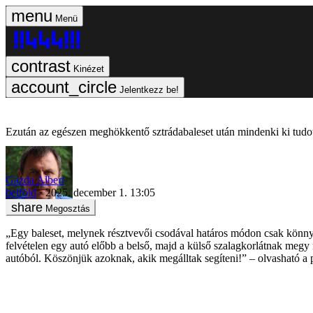
Menü
Kinézet
Jelentkezz be!
Ezután az egészen meghökkentő sztrádabaleset után mindenki ki tudott
Gazda Albert
belföld
2025. december 1. 13:05
Megosztás
„Egy baleset, melynek résztvevői csodával határos módon csak könnyű
felvételen egy autó előbb a belső, majd a külső szalagkorlátnak megy n
autóból. Köszönjük azoknak, akik megálltak segíteni!” – olvasható a 