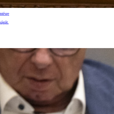
ntésre
ságát.