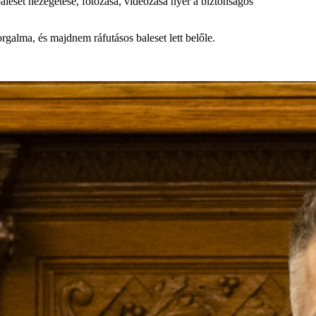
leset nézegetése, fotózása, videózása nyer a biztonságos
galma, és majdnem ráfutásos baleset lett belőle.