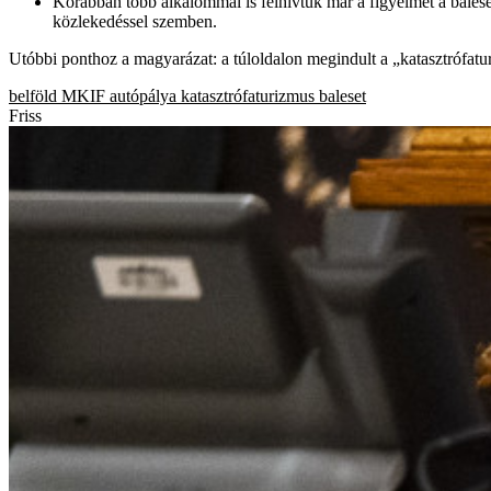
Korábban több alkalommal is felhívtuk már a figyelmet a balese
közlekedéssel szemben.
Utóbbi ponthoz a magyarázat: a túloldalon megindult a „katasztrófatu
belföld
MKIF
autópálya
katasztrófaturizmus
baleset
Friss