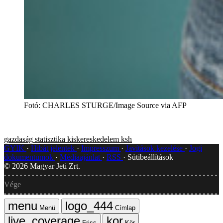
Fotó
:
CHARLES STURGE/Image Source via AFP
gazdaság
statisztika
kiskereskedelem
ksh
GYIK
Hibát jelentek
Impresszum
Javítások kezelése
Jogi
dokumentumok
Médiaajánlat
RSS
Sütibeállítások
©
2026
Magyar Jeti Zrt.
Vége
Menü
Címlap
Friss
Kör