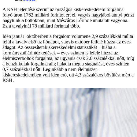
A KSH jelentése szerint az országos kiskereskedelem forgalma
folyó áron 1762 milliárd forintot ért el, vagyis nagyjából annyi pénzt
hagytunk a boltokban, mint Mészáros Lőrinc kimutatott vagyona.
Ez a tavalyinál 78 milliárd forinttal több.
Idén január–októberben a forgalom volumene 2,9 százalékkal múlta
felül a tavaly első tíz hónapot, vagyis október felfelé húzza az éves
átlagot. Az összesített kiskereskedelmi statisztikát – hiába a
kormányzati árintézkedések – éves szinten is lefelé húzza az
élelmiszerboltok forgalma, az ugyanis csak 2,6 százalékkal nőtt, míg
a benzinkutak forgalma alig haladta meg a stagnálást, éves szinten
0,7 százalékkal nőtt. Leginkább a nem élelmiszer-
kiskereskedelemben volt idén erő, ott 4,3 százalékos bővülést mért a
KSH.