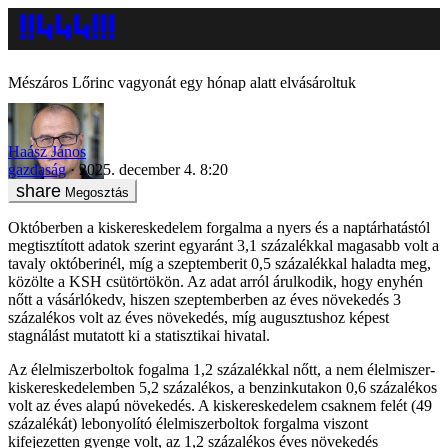
Mészáros Lőrinc vagyonát egy hónap alatt elvásároltuk
Haász János
gazdaság
2025. december 4. 8:20
Megosztás
Októberben a kiskereskedelem forgalma a nyers és a naptárhatástól
megtisztított adatok szerint egyaránt 3,1 százalékkal magasabb volt a
tavaly októberinél, míg a szeptemberit 0,5 százalékkal haladta meg,
közölte a KSH csütörtökön. Az adat arról árulkodik, hogy enyhén
nőtt a vásárlókedv, hiszen szeptemberben az éves növekedés 3
százalékos volt az éves növekedés, míg augusztushoz képest
stagnálást mutatott ki a statisztikai hivatal.
Az élelmiszerboltok fogalma 1,2 százalékkal nőtt, a nem élelmiszer-
kiskereskedelemben 5,2 százalékos, a benzinkutakon 0,6 százalékos
volt az éves alapú növekedés. A kiskereskedelem csaknem felét (49
százalékát) lebonyolító élelmiszerboltok forgalma viszont
kifejezetten gyenge volt, az 1,2 százalékos éves növekedés