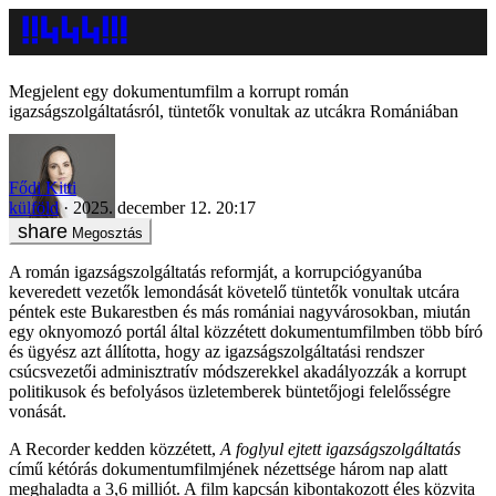
Megjelent egy dokumentumfilm a korrupt román
igazságszolgáltatásról, tüntetők vonultak az utcákra Romániában
Fődi Kitti
külföld
2025. december 12. 20:17
Megosztás
A román igazságszolgáltatás reformját, a korrupciógyanúba
keveredett vezetők lemondását követelő tüntetők vonultak utcára
péntek este Bukarestben és más romániai nagyvárosokban, miután
egy oknyomozó portál által közzétett dokumentumfilmben több bíró
és ügyész azt állította, hogy az igazságszolgáltatási rendszer
csúcsvezetői adminisztratív módszerekkel akadályozzák a korrupt
politikusok és befolyásos üzletemberek büntetőjogi felelősségre
vonását.
A Recorder kedden közzétett,
A foglyul ejtett igazságszolgáltatás
című kétórás dokumentumfilmjének nézettsége három nap alatt
meghaladta a 3,6 milliót. A film kapcsán kibontakozott éles közvita