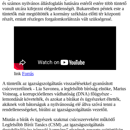
és számos nyilvános állásfoglalás hatására estéről estére több tüntető
vonult utcára kifejezni elégedetlenségét. Bukarestben péntek este a
tüntetők már megtöltötték a kormány székháza előtti tér központi
részét, emiatt részleges forgalomkorlátozás vált szükségessé.
Forrás
A tüntetők az igazságszolgáltatás visszaélésekkel gyanúsított
csúcsvezetőinek - Lia Savonea, a legfelsőbb bíróság elnöke, Marius
Voineag, a korrupcióellenes vádhatóság (DNA) főügyésze -
lemondását követelték, és azokat a bírákat és ügyészeket éltették,
akiknek volt bátorságuk a nyilvánosság elé állva szóvá tenni a
rendellenességeket, bírálni az igazságszolgáltatás vezetőit.
Miután a bírák és ügyészek szakmai csúcsszerveként működő
Legfelsőbb Bírói Tanács (CSM) „az igazságszolgáltatás
destabilizálására irányuló kampány” részének nevezte csütörtökön