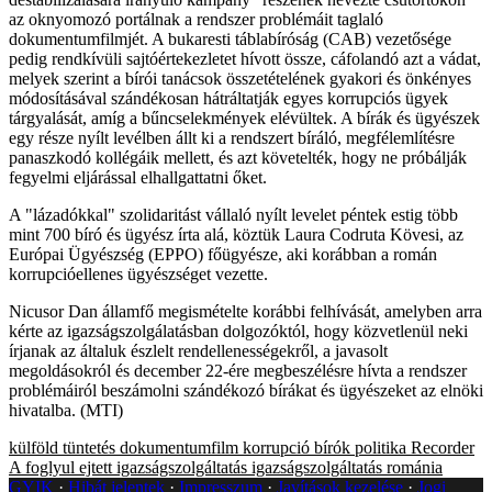
az oknyomozó portálnak a rendszer problémáit taglaló
dokumentumfilmjét. A bukaresti táblabíróság (CAB) vezetősége
pedig rendkívüli sajtóértekezletet hívott össze, cáfolandó azt a vádat,
melyek szerint a bírói tanácsok összetételének gyakori és önkényes
módosításával szándékosan hátráltatják egyes korrupciós ügyek
tárgyalását, amíg a bűncselekmények elévültek. A bírák és ügyészek
egy része nyílt levélben állt ki a rendszert bíráló, megfélemlítésre
panaszkodó kollégáik mellett, és azt követelték, hogy ne próbálják
fegyelmi eljárással elhallgattatni őket.
A "lázadókkal" szolidaritást vállaló nyílt levelet péntek estig több
mint 700 bíró és ügyész írta alá, köztük Laura Codruta Kövesi, az
Európai Ügyészség (EPPO) főügyésze, aki korábban a román
korrupcióellenes ügyészséget vezette.
Nicusor Dan államfő megismételte korábbi felhívását, amelyben arra
kérte az igazságszolgálatásban dolgozóktól, hogy közvetlenül neki
írjanak az általuk észlelt rendellenességekről, a javasolt
megoldásokról és december 22-ére megbeszélésre hívta a rendszer
problémáiról beszámolni szándékozó bírákat és ügyészeket az elnöki
hivatalba. (MTI)
külföld
tüntetés
dokumentumfilm
korrupció
bírók
politika
Recorder
A foglyul ejtett igazságszolgáltatás
igazságszolgáltatás
románia
GYIK
Hibát jelentek
Impresszum
Javítások kezelése
Jogi