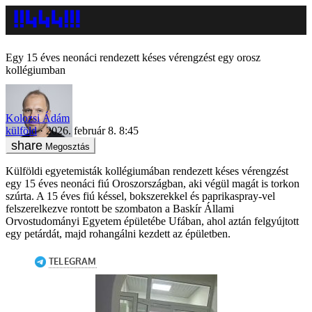
Egy 15 éves neonáci rendezett késes vérengzést egy orosz
kollégiumban
Kolozsi Ádám
külföld
2026. február 8. 8:45
Megosztás
Külföldi egyetemisták kollégiumában rendezett késes vérengzést
egy 15 éves neonáci fiú Oroszországban, aki végül magát is torkon
szúrta. A 15 éves fiú késsel, bokszerekkel és paprikaspray-vel
felszerelkezve rontott be szombaton a Baskír Állami
Orvostudományi Egyetem épületébe Ufában, ahol aztán felgyújtott
egy petárdát, majd rohangálni kezdett az épületben.