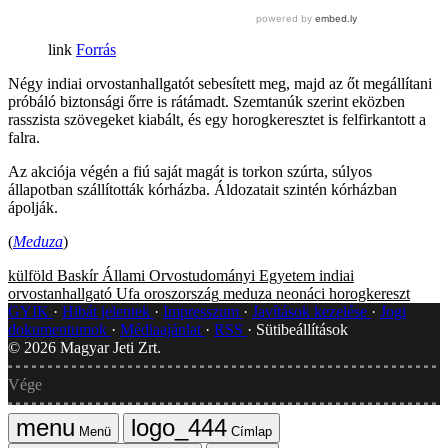
Forrás
Négy indiai orvostanhallgatót sebesített meg, majd az őt megállítani
próbáló biztonsági őrre is rátámadt. Szemtanúk szerint eközben
rasszista szövegeket kiabált, és egy horogkeresztet is felfirkantott a
falra.
Az akciója végén a fiú saját magát is torkon szúrta, súlyos
állapotban szállították kórházba. Áldozatait szintén kórházban
ápolják.
(
Meduza
)
külföld
Baskír Állami Orvostudományi Egyetem
indiai
orvostanhallgató
Ufa
oroszország
meduza
neonáci
horogkereszt
GYIK
Hibát jelentek
Impresszum
Javítások kezelése
Jogi
dokumentumok
Médiaajánlat
RSS
Sütibeállítások
©
2026
Magyar Jeti Zrt.
Vége
Menü
Címlap