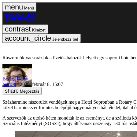
Menü
Kinézet
Jelentkezz be!
Rászorulók vacsoráztak a fizetős bálozók helyett egy soproni hotelbe
Bódog Bálint
belföld
2026. február 8. 15:07
Megosztás
Százharminc rászorulót vendégelt meg a Hotel Sopronban a Rotary Club 
közel harmincezer forintos belépőjű hagyományos bált étellel, itallal é
A szervezők az utolsó héten mondták le az eseményt, de a szálloda kö
Szociális Intézményt (SOSZI), hogy állítsanak össze egy 130 fős listá