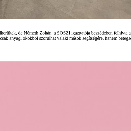
elkerültek, de Németh Zoltán, a SOSZI igazgatója beszédében felhívta a
ak anyagi okokból szorulhat valaki mások segítségére, hanem betegség,