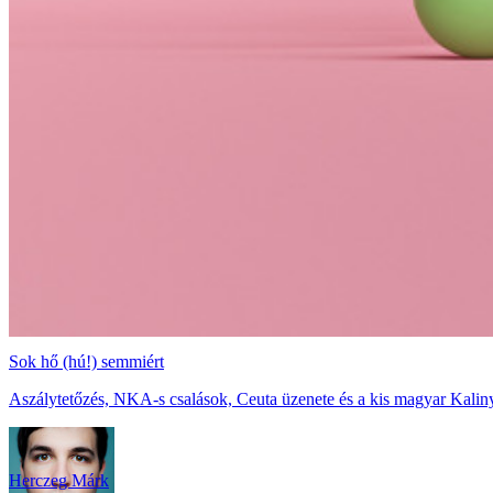
Sok hő (hú!) semmiért
Aszálytetőzés, NKA-s csalások, Ceuta üzenete és a kis magyar Kaliny
Herczeg Márk