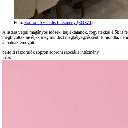
Fotó
:
Soproni Szociális Intézmény (SOSZI)
A listára végül magányos idősek, hajléktalanok, fogyatékkal élők is f
meghívottak ne éljék meg mindezt megbélyegzésként. Elmondta, nemcs
állhatnak emögött.
belföld
rászorulók
sopron
soproni szociális intézmény
Friss