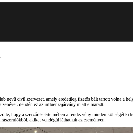
n
nevű civil szervezet, amely eredetileg fizetős bált tartott volna a he
s zenével, de idén ez az influenzajárvány miatt elmaradt.
zölte, hogy a szerződés értelmében a rendezvény minden költségét ki ke
t rászorulókból, akiket vendégül láthatnak az eseményen.