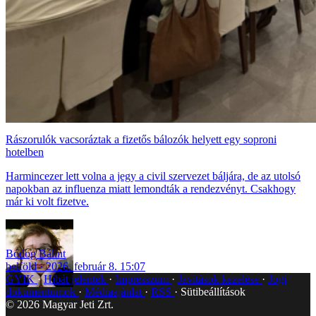
Rászorulók vacsoráztak a fizetős bálozók helyett egy soproni
hotelben
Harmincezer lett volna a jegy a civil szervezet báljára, de az utolsó
napokban az influenza miatt lemondták a rendezvényt. Csakhogy
már ki volt fizetve.
Bódog Bálint
belföld
2026. február 8. 15:07
GYIK
Hibát jelentek
Impresszum
Javítások kezelése
Jogi
dokumentumok
Médiaajánlat
RSS
Sütibeállítások
©
2026
Magyar Jeti Zrt.