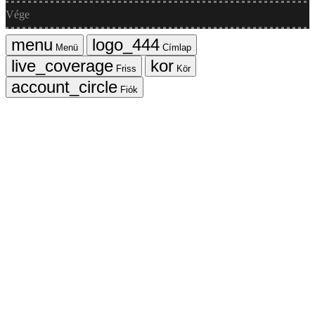
Vége
Menü
Címlap
Friss
Kör
Fiók