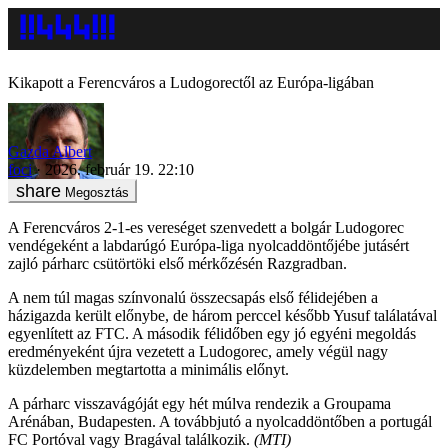
Kikapott a Ferencváros a Ludogorectől az Európa-ligában
Gazda Albert
foci
2026. február 19. 22:10
Megosztás
A Ferencváros 2-1-es vereséget szenvedett a bolgár Ludogorec
vendégeként a labdarúgó Európa-liga nyolcaddöntőjébe jutásért
zajló párharc csütörtöki első mérkőzésén Razgradban.
A nem túl magas színvonalú összecsapás első félidejében a
házigazda került előnybe, de három perccel később Yusuf találatával
egyenlített az FTC. A második félidőben egy jó egyéni megoldás
eredményeként újra vezetett a Ludogorec, amely végül nagy
küzdelemben megtartotta a minimális előnyt.
A párharc visszavágóját egy hét múlva rendezik a Groupama
Arénában, Budapesten. A továbbjutó a nyolcaddöntőben a portugál
FC Portóval vagy Bragával találkozik.
(MTI)