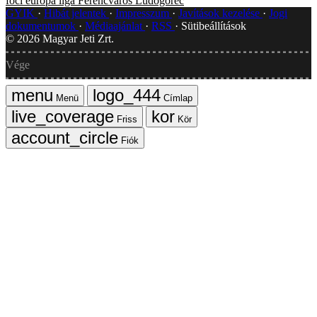
foci
európa liga
Ferencváros
Ludogorec
GYIK
Hibát jelentek
Impresszum
Javítások kezelése
Jogi
dokumentumok
Médiaajánlat
RSS
Sütibeállítások
©
2026
Magyar Jeti Zrt.
Vége
Menü
Címlap
Friss
Kör
Fiók