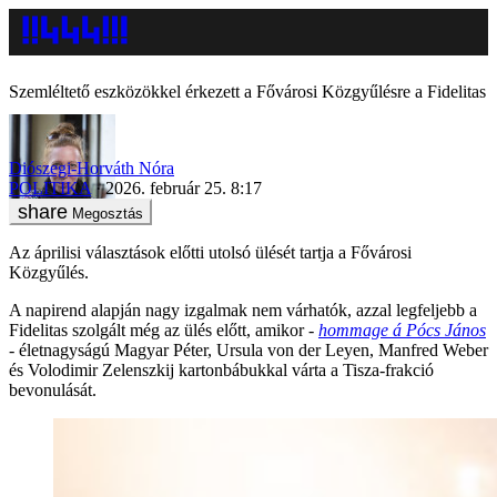
Szemléltető eszközökkel érkezett a Fővárosi Közgyűlésre a Fidelitas
Diószegi-Horváth Nóra
POLITIKA
2026. február 25. 8:17
Megosztás
Az áprilisi választások előtti utolsó ülését tartja a Fővárosi
Közgyűlés.
A napirend alapján nagy izgalmak nem várhatók, azzal legfeljebb a
Fidelitas szolgált még az ülés előtt, amikor -
hommage á Pócs János
- életnagyságú Magyar Péter, Ursula von der Leyen, Manfred Weber
és Volodimir Zelenszkij kartonbábukkal várta a Tisza-frakció
bevonulását.