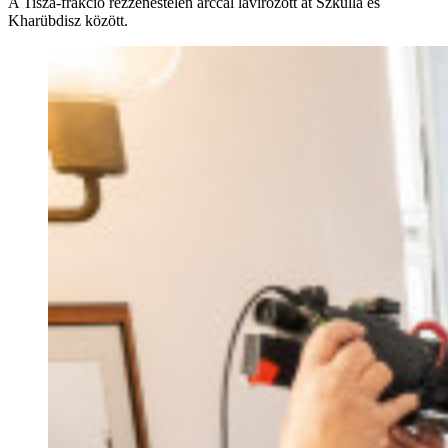
A Tisza-frakció rezzenéstelen arccal lavírozott át Szkülla és
Kharübdisz között.