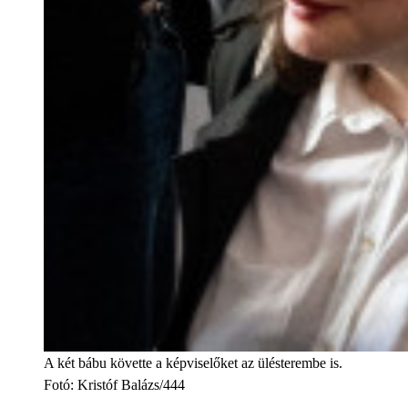
A két bábu követte a képviselőket az ülésterembe is.
Fotó
:
Kristóf Balázs/444