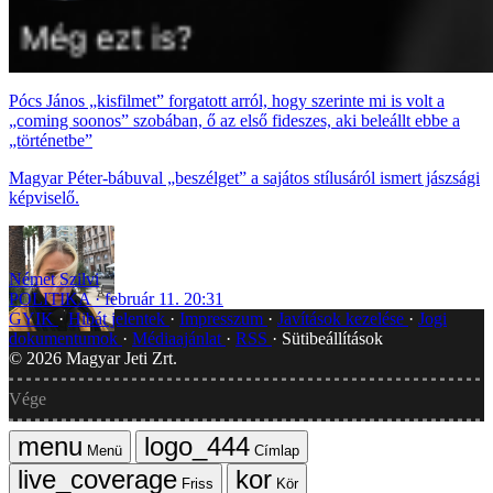
Pócs János „kisfilmet” forgatott arról, hogy szerinte mi is volt a
„coming soonos” szobában, ő az első fideszes, aki beleállt ebbe a
„történetbe”
Magyar Péter-bábuval „beszélget” a sajátos stílusáról ismert jászsági
képviselő.
Német Szilvi
POLITIKA
február 11. 20:31
GYIK
Hibát jelentek
Impresszum
Javítások kezelése
Jogi
dokumentumok
Médiaajánlat
RSS
Sütibeállítások
©
2026
Magyar Jeti Zrt.
Vége
Menü
Címlap
Friss
Kör