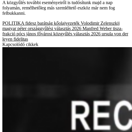
A közgyűlés további eseményeiről is tudósítunk majd a nap
folyamán, remélhetőleg más szemléltető eszköz már nem fog
felbukkanni.
POLITIKA
fidesz
barátság kőolajvezeték
Volodimir Zelenszkij
magyar péter
országgyűlési választás 2026
Manfred Weber
tisza-
frakció
pócs jános
fővárosi közgyűlés
választás 2026
ursula von der
leyen
fidelitas
Kapcsolódó cikkek