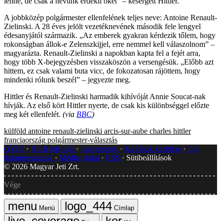
lenne, de csak a nevünk érdekli őket” – kesergett Hittler.
A jobbközép polgármester ellenfelének teljes neve: Antoine Renault-
Zielinski. A 28 éves jelölt vezetéknevének második fele lengyel
édesanyjától származik. „Az emberek gyakran kérdezik tőlem, hogy
rokonságban állok-e Zelenszkijjel, erre nemmel kell válaszolnom” –
magyarázta. Renault-Zielinski a napokban kapta fel a fejét arra,
hogy több X-bejegyzésben visszaköszön a versengésük. „Előbb azt
hittem, ez csak valami buta vicc, de fokozatosan rájöttem, hogy
mindenki rólunk beszél” – jegyezte meg.
Hittler és Renault-Zielinski harmadik kihívóját Annie Soucat-nak
hívják. Az első kört Hittler nyerte, de csak kis különbséggel előzte
meg két ellenfelét.
(via
BBC
)
külföld
antoine renault-zielinski
arcis-sur-aube
charles hittler
franciaország
polgármester-választás
GYIK
Hibát jelentek
Impresszum
Javítások kezelése
Jogi
dokumentumok
Médiaajánlat
RSS
Sütibeállítások
©
2026
Magyar Jeti Zrt.
Vége
Menü
Címlap