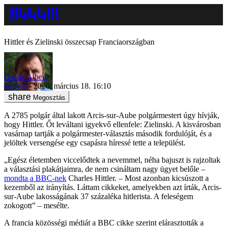
Hittler és Zielinski összecsap Franciaországban
Gazda Albert
külföld
2026. március 18. 16:10
Megosztás
A 2785 polgár által lakott Arcis-sur-Aube polgármestert úgy hívják,
hogy Hittler. Őt leváltani igyekvő ellenfele: Zielinski. A kisvárosban
vasárnap tartják a polgármester-választás második fordulóját, és a
jelöltek versengése egy csapásra híressé tette a települést.
„Egész életemben viccelődtek a nevemmel, néha bajuszt is rajzoltak
a választási plakátjaimra, de nem csináltam nagy ügyet belőle –
mondta a BBC-nek
Charles Hittler. – Most azonban kicsúszott a
kezemből az irányítás. Láttam cikkeket, amelyekben azt írták, Arcis-
sur-Aube lakosságának 37 százaléka hitlerista. A feleségem
zokogott” – mesélte.
A francia közösségi médiát a BBC cikke szerint elárasztották a