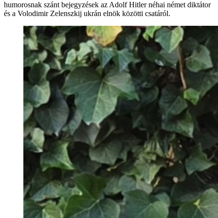
humorosnak szánt bejegyzések az Adolf Hitler néhai német diktátor
és a Volodimir Zelenszkij ukrán elnök közötti csatáról.