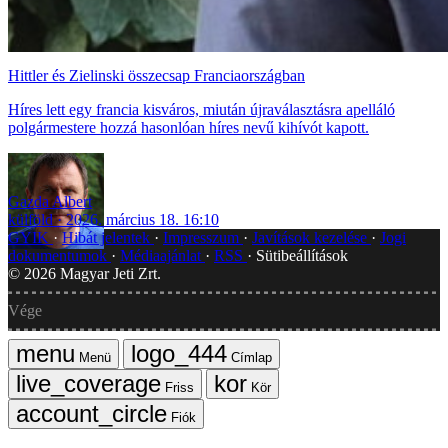
Hittler és Zielinski összecsap Franciaországban
Híres lett egy francia kisváros, miután újraválasztásra apelláló
polgármestere hozzá hasonlóan híres nevű kihívót kapott.
Gazda Albert
külföld
2026. március 18. 16:10
GYIK
Hibát jelentek
Impresszum
Javítások kezelése
Jogi
dokumentumok
Médiaajánlat
RSS
Sütibeállítások
©
2026
Magyar Jeti Zrt.
Vége
Menü
Címlap
Friss
Kör
Fiók