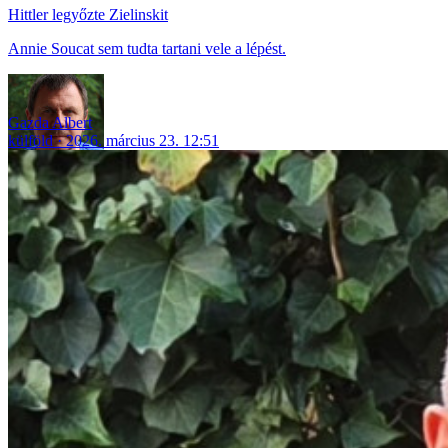
Hittler legyőzte Zielinskit
Annie Soucat sem tudta tartani vele a lépést.
Gazda Albert
külföld
2026. március 23. 12:51