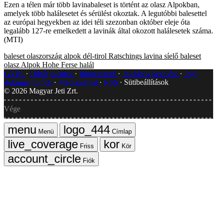
Ezen a télen már több lavinabaleset is történt az olasz Alpokban,
amelyek több halálesetet és sérülést okoztak. A legutóbbi balesettel
az európai hegyekben az idei téli szezonban október eleje óta
legalább 127-re emelkedett a lavinák által okozott halálesetek száma.
(MTI)
baleset
olaszország
alpok
dél-tirol
Ratschings
lavina
síelő
baleset
olasz Alpok
Hohe Ferse
halál
GYIK
Hibát jelentek
Impresszum
Javítások kezelése
Jogi
dokumentumok
Médiaajánlat
RSS
Sütibeállítások
©
2026
Magyar Jeti Zrt.
Vége
Menü
Címlap
Friss
Kör
Fiók