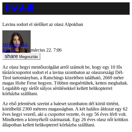
Lavina sodort el síelőket az olasz Alpokban
Mészáros Juli
baleset
2026. március 22. 7:06
Megosztás
Az olasz hegyi mentőszolgálat arról számolt be, hogy egy 10 fős
túrázócsoportot sodort el a lavina szombaton az olaszországi Dél-
Tirol tartományban, a Ratschings közelében található, 2669 méter
magas Hohe Ferse hegyen. Többen megsértültek, ketten meghaltak.
Legalább egy síelőt súlyos sérülésekkel kellett helikopterrel
kórházba szállítani.
Az első jelentések szerint a baleset szombaton dél körül történt,
körülbelül 2300 méteres magasságban. A két halálos áldozat egy 62
éves hegyi vezető, aki a csoportot vezette, és egy 56 éves férfi volt.
Mindketten a környékről származtak. Egy 26 éves olasz nőt kritikus
állapotban kellett helikopterrel kórházba szállítani.