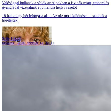
Valósággal hullanak a síelők az Alpokban a lavinák miatt, emberölés
gyanújával vizsgálnak egy francia hegyi vezetőt
18 halott egy hét leforgása alatt. Az ok: most különösen instabilak a
hórétegek.
Szily László
időjárás
2026. február 14. 16:17