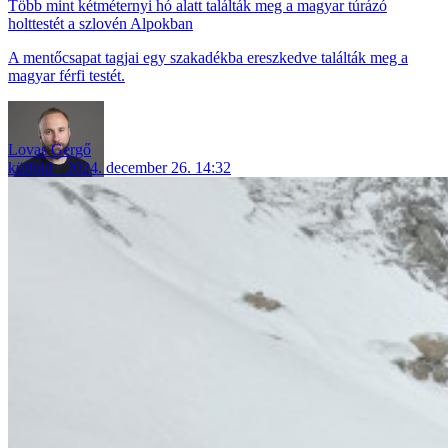
Több mint kétméternyi hó alatt találták meg a magyar túrázó
holttestét a szlovén Alpokban
A mentőcsapat tagjai egy szakadékba ereszkedve találták meg a
magyar férfi testét.
Lovas Gergő
külföld
2024. december 26. 14:32