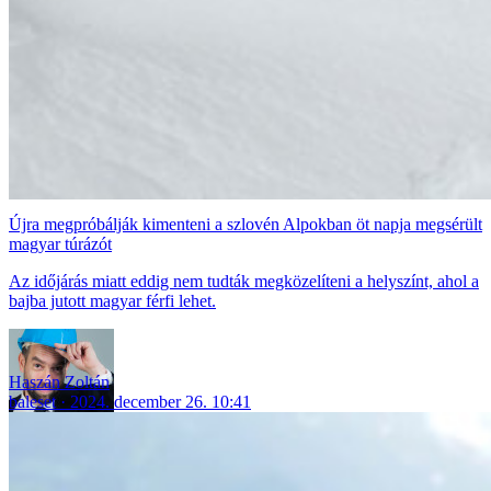
Újra megpróbálják kimenteni a szlovén Alpokban öt napja megsérült
magyar túrázót
Az időjárás miatt eddig nem tudták megközelíteni a helyszínt, ahol a
bajba jutott magyar férfi lehet.
Haszán Zoltán
baleset
2024. december 26. 10:41