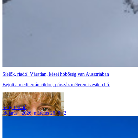
Síelők, riadó! Váratlan, kései hóbőség van Ausztriában
Bejött a mediterrán ciklon, párszáz méteren is esik a hó.
Szily László
időjárás
2026. március 26. 6:42