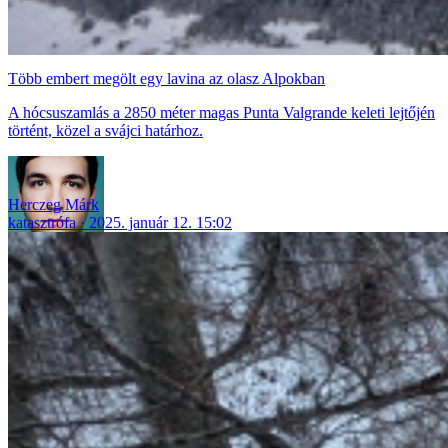
Több embert megölt egy lavina az olasz Alpokban
A hócsuszamlás a 2850 méter magas Punta Valgrande keleti lejtőjén
történt, közel a svájci határhoz.
Herczeg Márk
katasztrófa
2025. január 12. 15:02