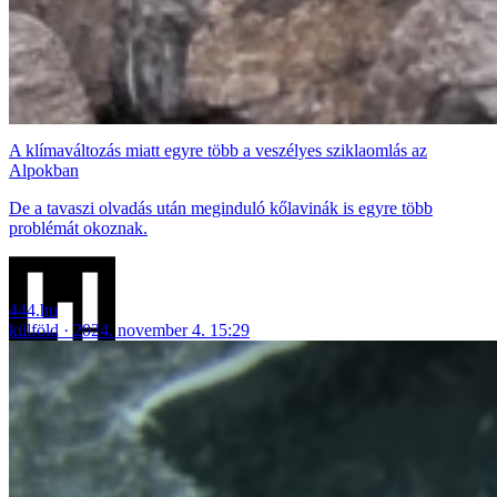
A klímaváltozás miatt egyre több a veszélyes sziklaomlás az
Alpokban
De a tavaszi olvadás után meginduló kőlavinák is egyre több
problémát okoznak.
444.hu
külföld
2024. november 4. 15:29