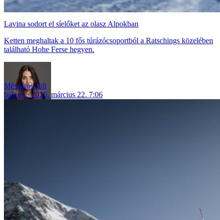
Lavina sodort el síelőket az olasz Alpokban
Ketten meghaltak a 10 fős túrázócsoportból a Ratschings közelében
található Hohe Ferse hegyen.
Mészáros Juli
baleset
2026. március 22. 7:06