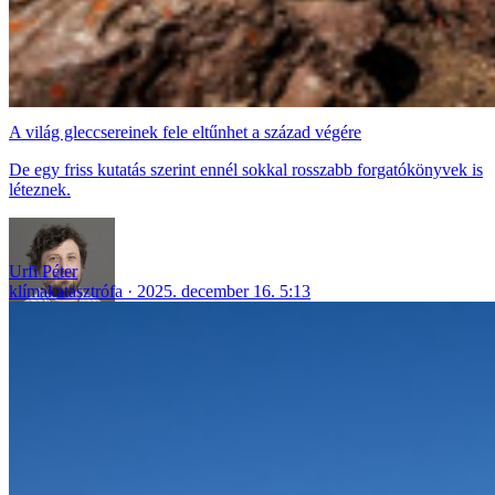
A világ gleccsereinek fele eltűnhet a század végére
De egy friss kutatás szerint ennél sokkal rosszabb forgatókönyvek is
léteznek.
Urfi Péter
klímakatasztrófa
2025. december 16. 5:13