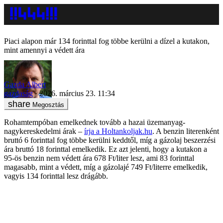
Piaci alapon már 134 forinttal fog többe kerülni a dízel a kutakon,
mint amennyi a védett ára
Gazda Albert
gazdaság
2026. március 23. 11:34
Megosztás
Rohamtempóban emelkednek tovább a hazai üzemanyag-
nagykereskedelmi árak –
írja a Holtankoljak.hu
. A benzin literenként
bruttó 6 forinttal fog többe kerülni keddtől, míg a gázolaj beszerzési
ára bruttó 18 forinttal emelkedik. Ez azt jelenti, hogy a kutakon a
95-ös benzin nem védett ára 678 Ft/liter lesz, ami 83 forinttal
magasabb, mint a védett, míg a gázolajé 749 Ft/literre emelkedik,
vagyis 134 forinttal lesz drágább.