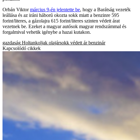
Orbán Viktor
március 9-én jelentette be
, hogy a Barátság vezeték
leállása és az iráni háború okozta sokk miatt a benzinre 595
forint/literes, a gázolajra 615 forint/literes szinten védett árat
vezetnek be. Ezeket a magyar autósok magyar rendszámmal és
forgalmival vehetik igénybe a hazai kutakon.
gazdaság
Holtankoljak
olajársokk
védett ár
benzinár
Kapcsolódó cikkek