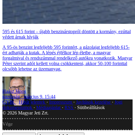
595 és 615 forint – újabb benzinárstopról döntött a kormány, ezúttal
védett árnak hívják
A 95-ös benzint legfeljebb 595 forintért, a gázolajat legfeljebb 615-
ért adhatják a kutak. A lépés éjfélkor lép életbe, a magyar
forgalmival és rendszámmal rendelkező autókra vonatkozik. Magyar
Péter szerint adót kellett volna csökkenteni, akkor 50-100 forinttal
olcsóbb lehetne az üzemanyag.
Haász János
gazdaság
március 9. 15:44
GYIK
Hibát jelentek
Impresszum
Javítások kezelése
Jogi
dokumentumok
Médiaajánlat
RSS
Sütibeállítások
©
2026
Magyar Jeti Zrt.
Vége