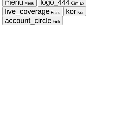
Menü
Címlap
Friss
Kör
Fiók