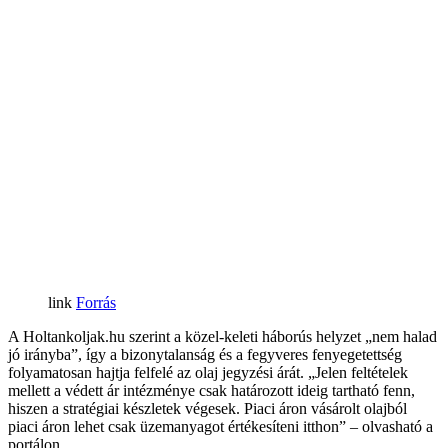
Forrás
A Holtankoljak.hu szerint a közel-keleti háborús helyzet „nem halad
jó irányba”, így a bizonytalanság és a fegyveres fenyegetettség
folyamatosan hajtja felfelé az olaj jegyzési árát. „Jelen feltételek
mellett a védett ár intézménye csak határozott ideig tartható fenn,
hiszen a stratégiai készletek végesek. Piaci áron vásárolt olajból
piaci áron lehet csak üzemanyagot értékesíteni itthon” – olvasható a
portálon.