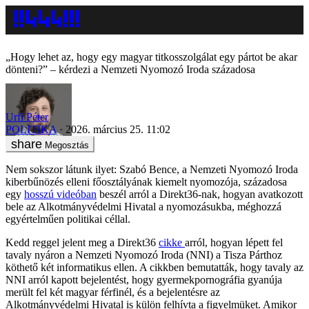
„Hogy lehet az, hogy egy magyar titkosszolgálat egy pártot be akar
dönteni?” – kérdezi a Nemzeti Nyomozó Iroda századosa
Urfi Péter
POLITIKA
2026. március 25. 11:02
Megosztás
Nem sokszor látunk ilyet: Szabó Bence, a Nemzeti Nyomozó Iroda
kiberbűnözés elleni főosztályának kiemelt nyomozója, századosa
egy
hosszú videóban
beszél arról a Direkt36-nak, hogyan avatkozott
bele az Alkotmányvédelmi Hivatal a nyomozásukba, méghozzá
egyértelműen politikai céllal.
Kedd reggel jelent meg a Direkt36
cikke
arról, hogyan lépett fel
tavaly nyáron a Nemzeti Nyomozó Iroda (NNI) a Tisza Párthoz
köthető két informatikus ellen. A cikkben bemutatták, hogy tavaly az
NNI arról kapott bejelentést, hogy gyermekpornográfia gyanúja
merült fel két magyar férfinél, és a bejelentésre az
Alkotmányvédelmi Hivatal is külön felhívta a figyelmüket. Amikor