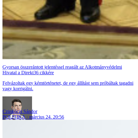
Gyorsan összerántott jelentéssel reagált az Alkotmányvédelmi
Hivatal a Direkt36 cikkére
Felvázoltak egy kémtörténetet, de egy állítást sem próbáltak tagadni
vagy korrigálni.
Czinkóczi Sándor
POLITIKA
március 24. 20:56