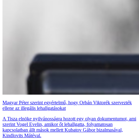
Magyar Péter szerint egyértelmű, hogy Orbán Viktorék szervezték
ellene az illegális lehallgatásokat
A Tisza elnöke nyilvánosságra hozott egy olyan dokumentumot, ami
szerint Vogel Evelin, amikor őt lehallgatta, folyamatosan
kapcsolatban állt mások mellett Kubatov Gábor bizalmasával,
Kindlovits Mátéval.