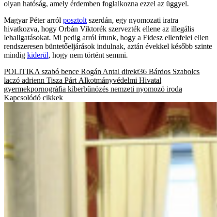
olyan hatóság, amely érdemben foglalkozna ezzel az üggyel.
Magyar Péter arról
posztolt
szerdán, egy nyomozati iratra
hivatkozva, hogy Orbán Viktorék szervezték ellene az illegális
lehallgatásokat. Mi pedig arról írtunk, hogy a Fidesz ellenfelei ellen
rendszeresen büntetőeljárások indulnak, aztán évekkel később szinte
mindig
kiderül
, hogy nem történt semmi.
POLITIKA
szabó bence
Rogán Antal
direkt36
Bárdos Szabolcs
laczó adrienn
Tisza Párt
Alkotmányvédelmi Hivatal
gyermekpornográfia
kiberbűnözés
nemzeti nyomozó iroda
Kapcsolódó cikkek