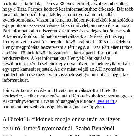
házkutatást tartottak a 19 és a 38 éves férfinél, azzal szembesültek,
hogy a Tisza Párthoz köthető két informatikushoz érkeztek. Bár több
tucat adathordozót foglaltak le, semmi nyomát nem találták
gyerekpornónak. Viszont a lementett képernyőfotókból kirajzolódott
egy politikai összeesküvésnek látszó művelet, aminek célja a Tisza
Párt informatikai rendszerének feltörése és esetleges bedöntése volt.
A képernyőfotókon látható üzenetváltások a 19 éves férfi és egy
Henry nevet használó ismeretlen között zajlottak 2025 első felében.
Henry megpróbálta beszervezni a férfit egy, a Tisza Párt elleni titkos
akcióba. Többek között hozzáférést akart a párt informatikai
rendszereihez. A két informatikus Henryék lebuktatására
készülhetett, ezért készítettek egy olyan övet, aminek egyik lyukába
egy apró kamerát rejtettek. Az öv miatt végül az AH nyomására
haditechnikai eszközzel való visszaéléssel gyanúsították meg a két
informatikust.
Bár az Alkotmányvédelmi Hivatal nem válaszolt a Direkt36
kérdéseire, a cikk megjelenése után Bárdos Szabolcs vezérőnagy, az
Alkotmányvédelmi Hivatal főigazgatója különös
levelet írt
a
parlament nemzetbiztonsági bizottságának az ügyben.
A Direkt36 cikkének megjelenése után az ügyet
belülről ismerő nyomozónál, Szabó Bencénél