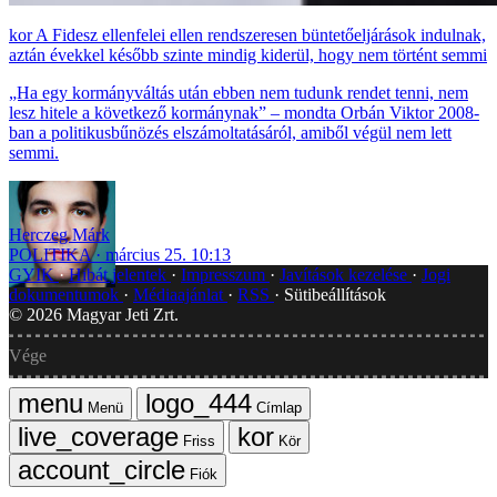
A Fidesz ellenfelei ellen rendszeresen büntetőeljárások indulnak,
aztán évekkel később szinte mindig kiderül, hogy nem történt semmi
„Ha egy kormányváltás után ebben nem tudunk rendet tenni, nem
lesz hitele a következő kormánynak” – mondta Orbán Viktor 2008-
ban a politikusbűnözés elszámoltatásáról, amiből végül nem lett
semmi.
Herczeg Márk
POLITIKA
március 25. 10:13
GYIK
Hibát jelentek
Impresszum
Javítások kezelése
Jogi
dokumentumok
Médiaajánlat
RSS
Sütibeállítások
©
2026
Magyar Jeti Zrt.
Vége
Menü
Címlap
Friss
Kör
Fiók