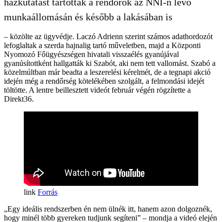
házkutatást tartottak a rendőrök az NNI-n lévő
munkaállomásán és később a lakásában is
– közölte az ügyvédje. Laczó Adrienn szerint számos adathordozót
lefoglaltak a szerda hajnalig tartó műveletben, majd a Központi
Nyomozó Főügyészségen hivatali visszaélés gyanújával
gyanúsítottként hallgatták ki Szabót, aki nem tett vallomást. Szabó a
közelmúltban már beadta a leszerelési kérelmét, de a tegnapi akció
idején még a rendőrség kötelékében szolgált, a felmondási idejét
töltötte. A lentre beillesztett videót február végén rögzítette a
Direkt36.
Forrás
„Egy ideális rendszerben én nem ülnék itt, hanem azon dolgoznék,
hogy minél több gyereken tudjunk segíteni” – mondja a videó elején