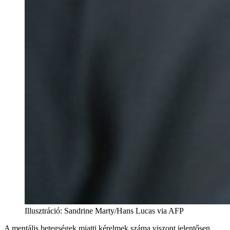
Illusztráció
:
Sandrine Marty/Hans Lucas via AFP
A mentális betegségek miatti kérelmek száma viszont jelentősen,