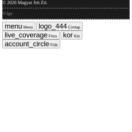
©
2026
Magyar Jeti Zrt.
Vége
Menü
Címlap
Friss
Kör
Fiók