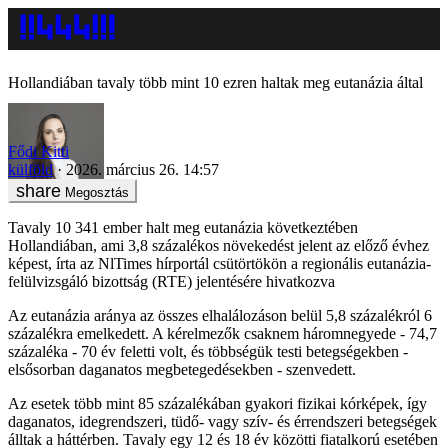
Hollandiában tavaly több mint 10 ezren haltak meg eutanázia által
Fődi Kitti
külföld
2026. március 26. 14:57
Megosztás
Tavaly 10 341 ember halt meg eutanázia következtében
Hollandiában, ami 3,8 százalékos növekedést jelent az előző évhez
képest, írta az NlTimes hírportál csütörtökön a regionális eutanázia-
felülvizsgáló bizottság (RTE) jelentésére hivatkozva
Az eutanázia aránya az összes elhalálozáson belül 5,8 százalékról 6
százalékra emelkedett. A kérelmezők csaknem háromnegyede - 74,7
százaléka - 70 év feletti volt, és többségük testi betegségekben -
elsősorban daganatos megbetegedésekben - szenvedett.
Az esetek több mint 85 százalékában gyakori fizikai kórképek, így
daganatos, idegrendszeri, tüdő- vagy szív- és érrendszeri betegségek
álltak a háttérben. Tavaly egy 12 és 18 év közötti fiatalkorú esetében