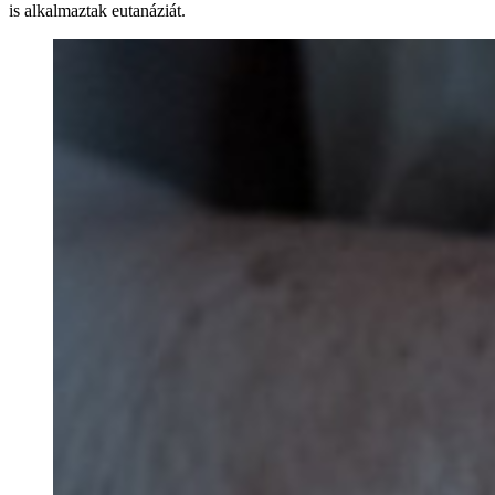
is alkalmaztak eutanáziát.