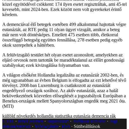
közel egyötödével csökkent: 174 ilyen esetet regisztráltak, ami 45-tel
kevesebb, mint 2024-ben. Ezek között nem volt gyerekeket érintő
kérelem.
A demenciával élő betegek esetében 499 alkalommal hajtottak végre
eutanáziát, az RTE pedig 11 olyan ügyet vizsgált, amikor a beteg
már nem volt döntésképes. Emellett 475 esetben több, életkorral
összefüggő betegség együttes fennállása, 278 esetben pedig egyéb
okok szerepeltek a háttérben.
A felülvizsgáló testület hét olyan esetet azonosított, amelyekben az
eljáró orvosok nem tartották be maradéktalanul az előírt gondossági
szabályokat; ezek kivizsgálása folyamatban van.
A világon elsőként Hollandia legalizálta az eutanáziát 2002-ben, és
még ugyanabban az évben Belgium is elfogadta az ezt lehetővé tévő
törvényt. 2008-ban Luxemburg is csatlakozott az eutanáziát
engedélyező országok sorához. Az aktív eutanáziát, azaz a halál
bekövetkeztének közvetlen elősegítését a jogszabályok Európában a
Benelux-országok mellett Spanyolországban engedik meg 2021 óta.
(MTI)
külföld
növekedés
hollandia
statisztika
eutanázia
demencia
rák
GYIK
Hibát jelentek
Impresszum
Javítások kezelése
Jogi
dokumentumok
Médiaajánlat
RSS
Sütibeállítások