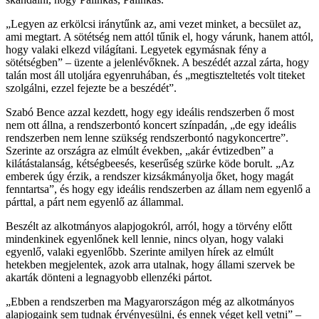
„Legyen az erkölcsi iránytűnk az, ami vezet minket, a becsület az,
ami megtart. A sötétség nem attól tűnik el, hogy várunk, hanem attól,
hogy valaki elkezd világítani. Legyetek egymásnak fény a
sötétségben” – üzente a jelenlévőknek. A beszédét azzal zárta, hogy
talán most áll utoljára egyenruhában, és „megtiszteltetés volt titeket
szolgálni, ezzel fejezte be a beszédét”.
Szabó Bence azzal kezdett, hogy egy ideális rendszerben ő most
nem ott állna, a rendszerbontó koncert színpadán, „de egy ideális
rendszerben nem lenne szükség rendszerbontó nagykoncertre”.
Szerinte az országra az elmúlt években, „akár évtizedben” a
kilátástalanság, kétségbeesés, keserűség szürke köde borult. „Az
emberek úgy érzik, a rendszer kizsákmányolja őket, hogy magát
fenntartsa”, és hogy egy ideális rendszerben az állam nem egyenlő a
párttal, a párt nem egyenlő az állammal.
Beszélt az alkotmányos alapjogokról, arról, hogy a törvény előtt
mindenkinek egyenlőnek kell lennie, nincs olyan, hogy valaki
egyenlő, valaki egyenlőbb. Szerinte amilyen hírek az elmúlt
hetekben megjelentek, azok arra utalnak, hogy állami szervek be
akarták dönteni a legnagyobb ellenzéki pártot.
„Ebben a rendszerben ma Magyarországon még az alkotmányos
alapjogaink sem tudnak érvényesülni, és ennek véget kell vetni” –