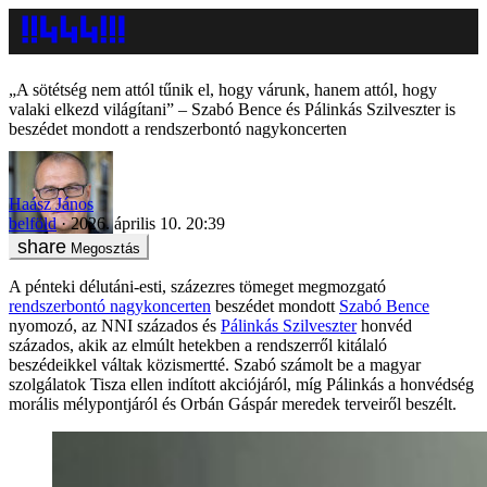
„A sötétség nem attól tűnik el, hogy várunk, hanem attól, hogy
valaki elkezd világítani” – Szabó Bence és Pálinkás Szilveszter is
beszédet mondott a rendszerbontó nagykoncerten
Haász János
belföld
2026. április 10. 20:39
Megosztás
A pénteki délutáni-esti, százezres tömeget megmozgató
rendszerbontó nagykoncerten
beszédet mondott
Szabó Bence
nyomozó, az NNI százados és
Pálinkás Szilveszter
honvéd
százados, akik az elmúlt hetekben a rendszerről kitálaló
beszédeikkel váltak közismertté. Szabó számolt be a magyar
szolgálatok Tisza ellen indított akciójáról, míg Pálinkás a honvédség
morális mélypontjáról és Orbán Gáspár meredek terveiről beszélt.