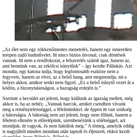
„Az élet nem egy zökkenőmentes menetelés, hanem egy ismeretlen
terepen zajló hadművelet. Itt nincs biztos útvonal, csak döntések
vannak. Itt nem a rendfokozat, a felszerelés számít igaz, hanem az,
ami bennünk van, az erkölcsi iránytűnk” – így kezdte Pálinkás. Azt
mondta, egy katona tudja, hogy legfontosabb eszköze nem a
fegyvere, hanem az elvei, az a belső hang, ami megmondja, mi a
helyes akkor, amikor senki nem figyel. „Ez a belső iránytű vezet át a
ködön, a bizonytalanságon, a hazugság erdején is.”
Szerinte a becsület azt jelenti, hogy kiállunk az igazság mellett, még
akkor is, ha az nehéz. „Vannak harcok, amiket csendben vívunk
meg a reménytelenséggel, a félelmünkkel. de éppen itt van szükség
a bátorságra. A bátorság nem azt jelenti, hogy nem félünk, hanem a
félelem ellenére is előrelépünk, szembenézünk a sötétséggel, azt
mondjuk: itt vagyok, és nem hátrálok meg.” A tömeg, amelyik eddig
is nagyjából minden mondata után tapsolt és éljenzett, ekkor kezdi
skandálni, hogy Pálinkás, Pálinkás.