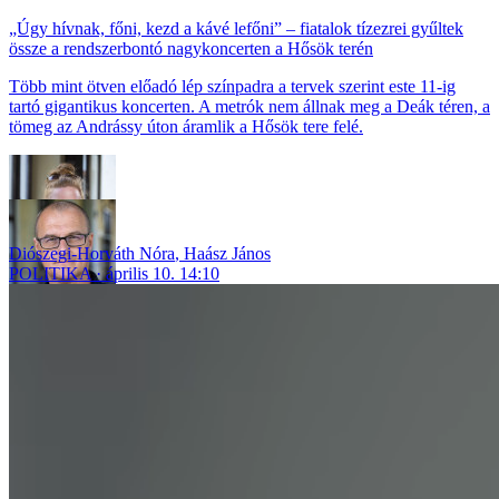
„Úgy hívnak, főni, kezd a kávé lefőni” – fiatalok tízezrei gyűltek
össze a rendszerbontó nagykoncerten a Hősök terén
Több mint ötven előadó lép színpadra a tervek szerint este 11-ig
tartó gigantikus koncerten. A metrók nem állnak meg a Deák téren, a
tömeg az Andrássy úton áramlik a Hősök tere felé.
Diószegi-Horváth Nóra
,
Haász János
POLITIKA
április 10. 14:10