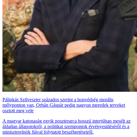
Pálinkás Szilveszter százados szerint a honvédség morális
mélyponton van, Orbán Gáspár pedig nagyon meredek terveket
osztott meg vele
A magyar katonaság egyik poszterarca hosszú interjúban mesélt az
áldatlan állapotokról, a politikai szempontok érvényesüléséről és a
miniszterelnök fiával folytatott beszélgetéseiről.