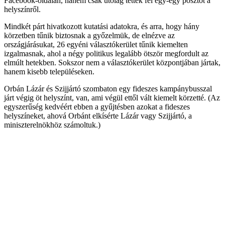
Facebook-oldalán, hanem csak utólag tettek fel egy-egy posztot a
helyszínről.
Mindkét párt hivatkozott kutatási adatokra, és arra, hogy hány
körzetben tűnik biztosnak a győzelmük, de elnézve az
országjárásukat, 26 egyéni választókerület tűnik kiemelten
izgalmasnak, ahol a négy politikus legalább ötször megfordult az
elmúlt hetekben. Sokszor nem a választókerület központjában jártak,
hanem kisebb településeken.
Orbán Lázár és Szijjártó szombaton egy fideszes kampánybusszal
járt végig öt helyszínt, van, ami végül ettől vált kiemelt körzetté. (Az
egyszerűség kedvéért ebben a gyűjtésben azokat a fideszes
helyszíneket, ahová Orbánt elkísérte Lázár vagy Szijjártó, a
miniszterelnökhöz számoltuk.)