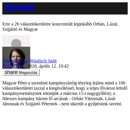
Erre a 26 választókerületre koncentrált leginkább Orbán, Lázár,
Szijjártó és Magyar
Németh Dóra
,
Windisch Judit
POLITIKA
2026. április 12. 10:42
Megosztás
Magyar Péter a szombati kampányzáróig tényleg lejárta mind a 106
választókerületet (azzal a kiegészítéssel, hogy a teljes fővárost lefedő
kampányeseménynek tekintjük a március 15-i nagygyűlést), a
fideszes kampány három fő arcának - Orbán Viktornak, Lázár
Jánosnak és Szijjártó Péternek - nem sikerült a gyűjtésünk szerint.