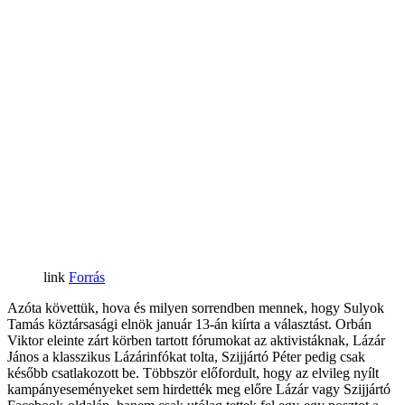
Forrás
Azóta követtük, hova és milyen sorrendben mennek, hogy Sulyok
Tamás köztársasági elnök január 13-án kiírta a választást. Orbán
Viktor eleinte zárt körben tartott fórumokat az aktivistáknak, Lázár
János a klasszikus Lázárinfókat tolta, Szijjártó Péter pedig csak
később csatlakozott be. Többször előfordult, hogy az elvileg nyílt
kampányeseményeket sem hirdették meg előre Lázár vagy Szijjártó