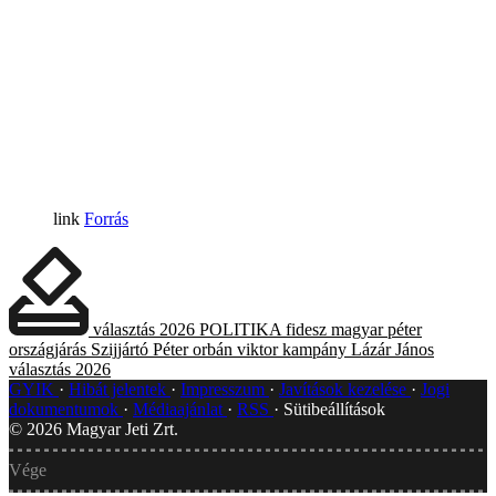
Forrás
választás 2026
POLITIKA
fidesz
magyar péter
országjárás
Szijjártó Péter
orbán viktor
kampány
Lázár János
választás 2026
GYIK
Hibát jelentek
Impresszum
Javítások kezelése
Jogi
dokumentumok
Médiaajánlat
RSS
Sütibeállítások
©
2026
Magyar Jeti Zrt.
Vége