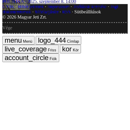
POLITIKA
2025. szeptember 8. 14:00
GYIK
Hibát jelentek
Impresszum
Javítások kezelése
Jogi
dokumentumok
Médiaajánlat
RSS
Sütibeállítások
©
2026
Magyar Jeti Zrt.
Vége
Menü
Címlap
Friss
Kör
Fiók