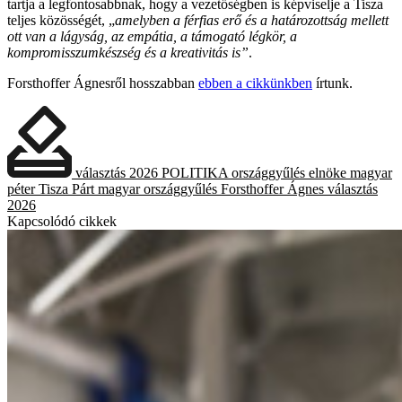
tartja a legfontosabbnak, hogy a vezetőségben is képviselje a Tisza
teljes közösségét, „
amelyben a férfias erő és a határozottság mellett
ott van a lágyság, az empátia, a támogató légkör, a
kompromisszumkészség és a kreativitás is”
.
Forsthoffer Ágnesről hosszabban
ebben a cikkünkben
írtunk.
választás 2026
POLITIKA
országgyűlés elnöke
magyar
péter
Tisza Párt
magyar országgyűlés
Forsthoffer Ágnes
választás
2026
Kapcsolódó cikkek