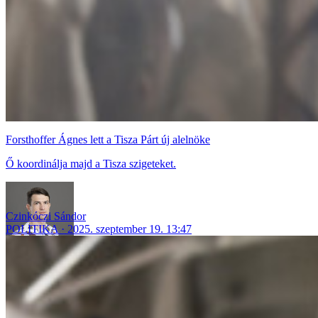
Forsthoffer Ágnes lett a Tisza Párt új alelnöke
Ő koordinálja majd a Tisza szigeteket.
Czinkóczi Sándor
POLITIKA
2025. szeptember 19. 13:47