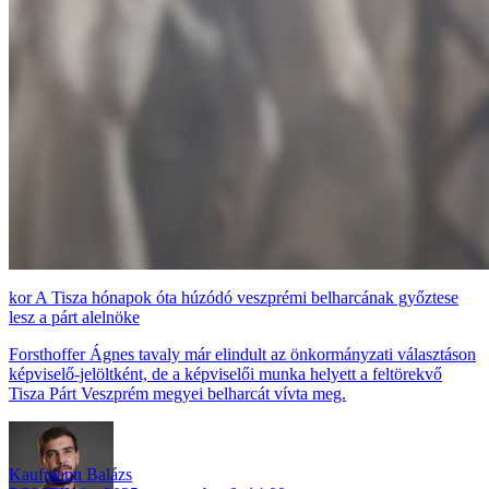
A Tisza hónapok óta húzódó veszprémi belharcának győztese
lesz a párt alelnöke
Forsthoffer Ágnes tavaly már elindult az önkormányzati választáson
képviselő-jelöltként, de a képviselői munka helyett a feltörekvő
Tisza Párt Veszprém megyei belharcát vívta meg.
Kaufmann Balázs