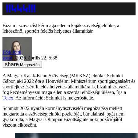
Bizalmi szavazást kér maga ellen a kajakszövetség elnöke, a
leköszönő, sportért felelős helyettes államtitkár
Fődi Kitti
sport
2026. április 22. 5:38
Megosztás
A Magyar Kajak-Kenu Szövetség (MKKSZ) elnöke, Schmidt
Gábor, aki 2022 óta a Honvédelmi Minisztérium sportigazgatásért és
sportfejlesztésért felelős helyettes államtitkára is, bizalmi szavazást
fog kezdeményezni maga ellen a szerdai elnökségi ülésen, írja a
Telex
. Az információt Schmidt is megerősítette.
Schmidt 2022 nyarán kormánytisztviselői megbízatása mellett
megtartotta a szövetség elnöki pozícióját, bár aláírási jogát nem
gyakorolta, a Magyar Olimpiai Bizottság alelnöki pozíciójától
viszont elköszönt.