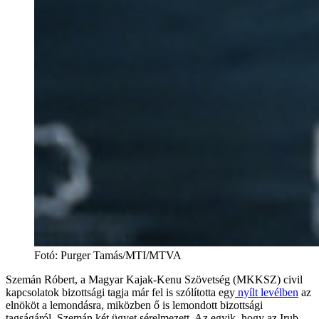
Fotó
:
Purger Tamás/MTI/MTVA
Szemán Róbert, a Magyar Kajak-Kenu Szövetség (MKKSZ) civil
kapcsolatok bizottsági tagja már fel is szólította egy
nyílt levélben
az
elnököt a lemondásra, miközben ő is lemondott bizottsági
tagságáról. Szemán két ügyet sérelmezett. Az egyik, hogy az Irub