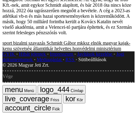
Kft.-nek, amit egykor Schmidt alapított, és bár 2018 óta nincs köze
hozzá, 2022 óta ugrásszerűen megnőtt a bevétele. A cég a 2023-as
atlétikai vb-n és más hazai sporteseményeken is közreműködött. A
másik, hogy 50 milliárd forintba került a Kovács Katalin nevét
viselő akadémia, amit a Velencei-tó partjára építettek, és ez Szemán
szerint felesleges pénzszórás volt.
sport
bizalmi szavazás
Schmidt Gábor
mkksz
elnök
magyar kajak-
kenu szövetség
államtitkár helyettes
honvédelmi minisztérium
GYIK
Hibát jelentek
Impresszum
Javítások kezelése
Jogi
dokumentumok
Médiaajánlat
RSS
Sütibeállítások
©
2026
Magyar Jeti Zrt.
Vége
Menü
Címlap
Friss
Kör
Fiók