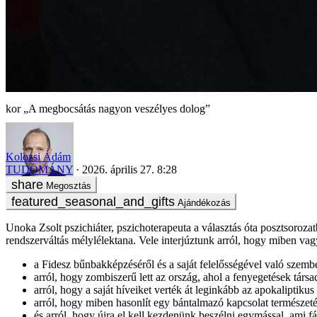
„A megbocsátás nagyon veszélyes dolog”
Kolozsi Ádám
TUDOMÁNY
2026. április 27. 8:28
Megosztás
Ajándékozás
Unoka Zsolt pszichiáter, pszichoterapeuta a választás óta posztsoroza
rendszerváltás mélylélektana. Vele interjúztunk arról, hogy miben va
a Fidesz bűnbakképzéséről és a saját felelősségével való szemb
arról, hogy zombiszerű lett az ország, ahol a fenyegetések társad
arról, hogy a saját híveiket verték át leginkább az apokaliptik
arról, hogy miben hasonlít egy bántalmazó kapcsolat természeté
és arról, hogy újra el kell kezdenünk beszélni egymással, ami f