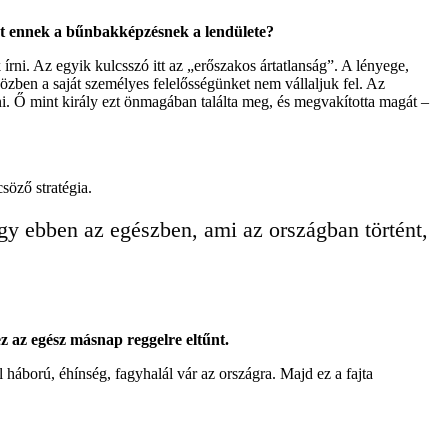
utat ennek a bűnbakképzésnek
a lendülete
?
rni. Az egyik kulcsszó itt az „erőszakos ártatlanság”. A lényege,
özben a saját személyes felelősségünket nem vállaljuk fel. Az
ni. Ő mint király ezt önmagában találta meg, és megvakította magát –
söző stratégia.
gy ebben az egészben, ami az országban történt,
z az egész másnap reggelre eltűnt.
háború, éhínség, fagyhalál vár az országra. Majd ez a fajta