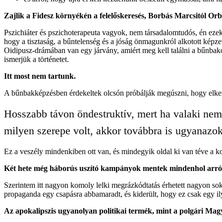
Zajlik a Fidesz környékén a felelőskeresés, Borbás Marcsitól Or
Pszichiáter és pszichoterapeuta vagyok, nem társadalomtudós, én ezekn
hogy a tisztaság, a bűntelenség és a jóság önmagunkról alkotott képz
Oidipusz-drámában van egy járvány, amiért meg kell találni a bűnbakot
ismerjük a történetet.
Itt most nem tartunk.
A bűnbakképzésben érdekeltek olcsón próbálják megúszni, hogy elkerü
Hosszabb távon öndestruktív, mert ha valaki nem
milyen szerepe volt, akkor továbbra is ugyanazok
Ez a veszély mindenkiben ott van, és mindegyik oldal ki van téve a k
Két hete még háborús uszító kampányok mentek mindenhol arról, h
Szerintem itt nagyon komoly lelki megrázkódtatás érhetett nagyon sok 
propaganda egy csapásra abbamaradt, és kiderült, hogy ez csak egy il
Az apokalipszis ugyanolyan politikai termék, mint a polgári Mag