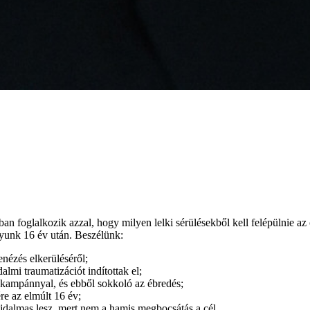
tban foglalkozik azzal, hogy milyen lelki sérülésekből kell felépülnie 
gyunk 16 év után. Beszélünk:
enézés elkerüléséről;
almi traumatizációt indítottak el;
us kampánnyal, és ebből sokkoló az ébredés;
re az elmúlt 16 év;
ájdalmas lesz, mert nem a hamis megbocsátás a cél.