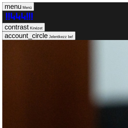
Menü
Kinézet
Jelentkezz be!