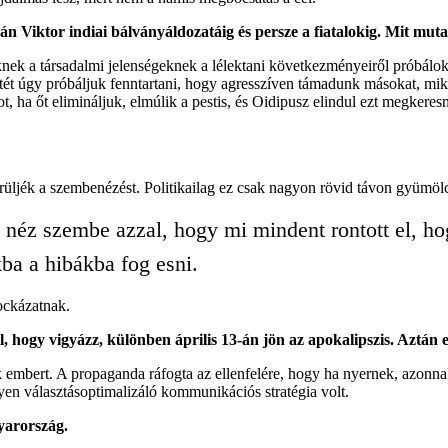
bán Viktor indiai bálványáldozatáig és persze a fiatalokig. Mit m
ek a társadalmi jelenségeknek a lélektani következményeiről próbálok í
etét úgy próbáljuk fenntartani, hogy agresszíven támadunk másokat, mik
, ha őt elimináljuk, elmúlik a pestis, és Oidipusz elindul ezt megkeres
ljék a szembenézést. Politikailag ez csak nagyon rövid távon gyümölc
 néz szembe azzal, hogy mi mindent rontott el, ho
ba a hibákba fog esni.
ockázatnak.
ogy vigyázz, különben április 13-án jön az apokalipszis. Aztán e
embert. A propaganda ráfogta az ellenfelére, hogy ha nyernek, azonnal 
yen választásoptimalizáló kommunikációs stratégia volt.
yarország.