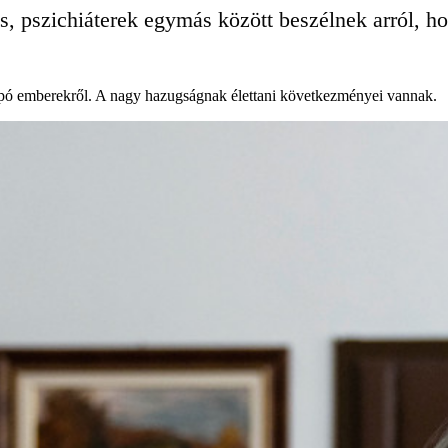
s, pszichiáterek egymás között beszélnek arról, ho
apó emberekről. A nagy hazugságnak élettani következményei vannak.