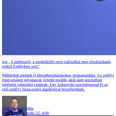
„A párbeszéd, a megbékélés nem valósulhat meg elszámoltatás
nélkül Erdélyben sem”
Milliárdok mentek el látszatberuházásokra, propagandára. Az erdélyi
magyarságot ugyanazok vezetik tovább, akik alatt sorozatban
történtek választási csalások. Egy kolozsvári szociológussal és az
első erdélyi Tisza-sziget alapítójával beszélgettünk.
Tóth-Szenesi Attila
POLITIKA
április 22. 4:00