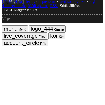
GYIK
Hibát jelentek
Impresszum
Javítások kezelése
Jogi
dokumentumok
Médiaajánlat
RSS
Sütibeállítások
©
2026
Magyar Jeti Zrt.
Vége
Menü
Címlap
Friss
Kör
Fiók