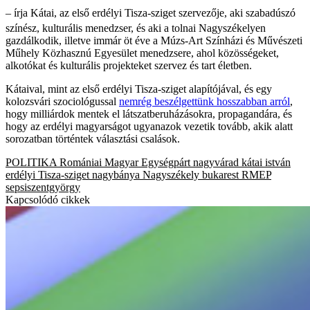
– írja Kátai, az első erdélyi Tisza-sziget szervezője, aki szabadúszó
színész, kulturális menedzser, és aki a tolnai Nagyszékelyen
gazdálkodik, illetve immár öt éve a Múzs-Art Színházi és Művészeti
Műhely Közhasznú Egyesület menedzsere, ahol közösségeket,
alkotókat és kulturális projekteket szervez és tart életben.
Kátaival, mint az első erdélyi Tisza-sziget alapítójával, és egy
kolozsvári szociológussal
nemrég beszélgettünk hosszabban arról
,
hogy milliárdok mentek el látszatberuházásokra, propagandára, és
hogy az erdélyi magyarságot ugyanazok vezetik tovább, akik alatt
sorozatban történtek választási csalások.
POLITIKA
Romániai Magyar Egységpárt
nagyvárad
kátai istván
erdélyi Tisza-sziget
nagybánya
Nagyszékely
bukarest
RMEP
sepsiszentgyörgy
Kapcsolódó cikkek