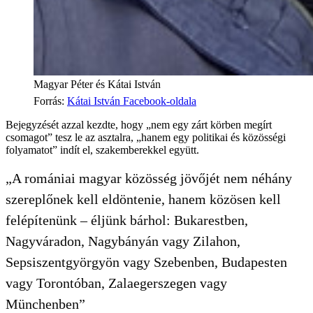
Magyar Péter és Kátai István
Forrás
:
Kátai István Facebook-oldala
Bejegyzését azzal kezdte, hogy „nem egy zárt körben megírt
csomagot” tesz le az asztalra, „hanem egy politikai és közösségi
folyamatot” indít el, szakemberekkel együtt.
„A romániai magyar közösség jövőjét nem néhány
szereplőnek kell eldöntenie, hanem közösen kell
felépítenünk – éljünk bárhol: Bukarestben,
Nagyváradon, Nagybányán vagy Zilahon,
Sepsiszentgyörgyön vagy Szebenben, Budapesten
vagy Torontóban, Zalaegerszegen vagy
Münchenben”