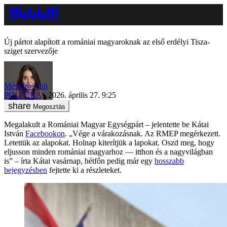
Új pártot alapított a romániai magyaroknak az első erdélyi Tisza-
sziget szervezője
Mészáros Juli
POLITIKA
2026. április 27. 9:25
Megosztás
Megalakult a Romániai Magyar Egységpárt – jelentette be Kátai
István
Facebookon
. „Vége a várakozásnak. Az RMEP megérkezett.
Letettük az alapokat. Holnap kiterítjük a lapokat. Oszd meg, hogy
eljusson minden romániai magyarhoz — itthon és a nagyvilágban
is” – írta Kátai vasárnap, hétfőn pedig már egy
hosszabb
bejegyzésben
fejtette ki a részleteket.