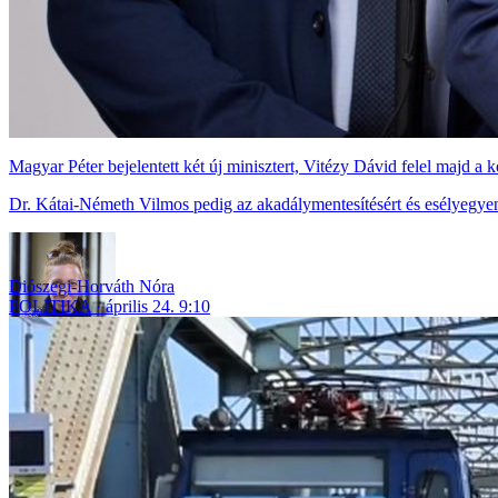
Magyar Péter bejelentett két új minisztert, Vitézy Dávid felel majd a 
Dr. Kátai-Németh Vilmos pedig az akadálymentesítésért és esélyegyenl
Diószegi-Horváth Nóra
POLITIKA
április 24. 9:10