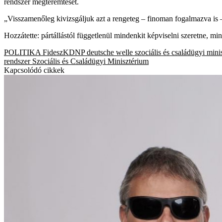
rendszer megteremtését.
„Visszamenőleg kivizsgáljuk azt a rengeteg – finoman fogalmazva is 
Hozzátette: pártállástól függetlenül mindenkit képviselni szeretne, mi
POLITIKA
FideszKDNP
deutsche welle
szociális és családügyi mini
rendszer
Szociális és Családügyi Minisztérium
Kapcsolódó cikkek