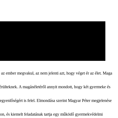
a az ember megvakul, az nem jelenti azt, hogy véget ér az élet. Maga
tássérülteknek. A magánéletéről annyit mondott, hogy két gyermeke és
yegyenlőségért is felel. Elmondása szerint Magyar Péter megjelenése
usson, és kiemelt feladatának tartja egy működő gyermekvédelmi