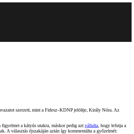
zavazatot szerzett, mint a Fidesz–KDNP jelöltje, Király Nóra. Az
a figyelmet a kátyús utakra, máskor pedig azt
vállalta
, hogy lefutja a
tnak. A választás éjszakáján aztán így kommentálta a győzelmét: