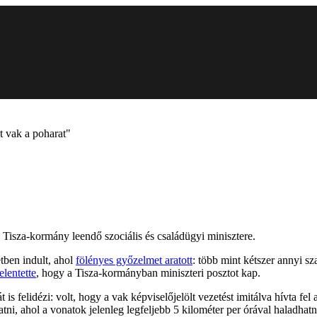
t vak a poharat"
Tisza-kormány leendő szociális és családügyi minisztere.
tben indult, ahol
fölényes győzelmet aratott
: több mint kétszer annyi s
elentette
, hogy a Tisza-kormányban miniszteri posztot kap.
 felidézi: volt, hogy a vak képviselőjelölt vezetést imitálva hívta fel 
atni, ahol a vonatok jelenleg legfeljebb 5 kilométer per órával haladha