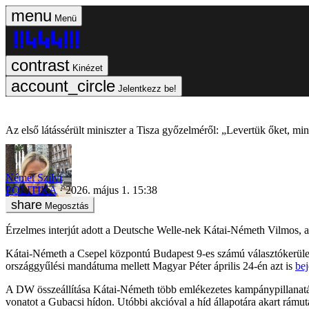
Menü
Kinézet
Jelentkezz be!
Az első látássérült miniszter a Tisza győzelméről: „Levertük őket, min
Német Szilvi
POLITIKA
2026. május 1. 15:38
Megosztás
Érzelmes interjút adott a Deutsche Welle-nek Kátai-Németh Vilmos, a 
Kátai-Németh a Csepel központú Budapest 9-es számú választókerüle
országgyűlési mandátuma mellett Magyar Péter április 24-én azt is
bej
A DW összeállítása Kátai-Németh több emlékezetes kampánypillanatát is
vonatot a Gubacsi hídon. Utóbbi akcióval a híd állapotára akart rámut