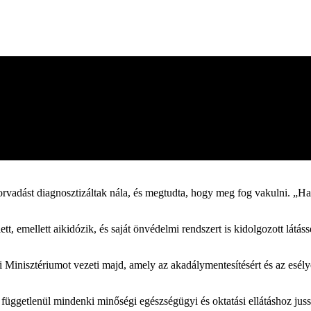
sorvadást diagnosztizáltak nála, és megtudta, hogy meg fog vakulni. „H
lett, emellett aikidózik, és saját önvédelmi rendszert is kidolgozott lá
i Minisztériumot vezeti majd, amely az akadálymentesítésért és az esél
ől függetlenül mindenki minőségi egészségügyi és oktatási ellátáshoz j