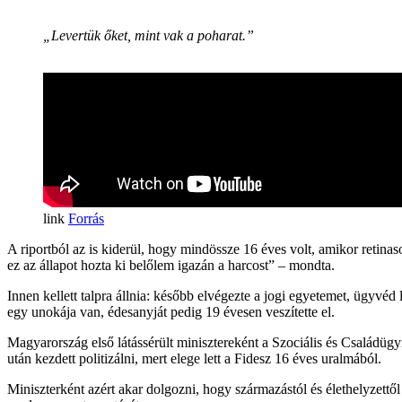
„Levertük őket, mint vak a poharat.”
Forrás
A riportból az is kiderül, hogy mindössze 16 éves volt, amikor retina
ez az állapot hozta ki belőlem igazán a harcost” – mondta.
Innen kellett talpra állnia: később elvégezte a jogi egyetemet, ügyvéd 
egy unokája van, édesanyját pedig 19 évesen veszítette el.
Magyarország első látássérült minisztereként a Szociális és Családügy
után kezdett politizálni, mert elege lett a Fidesz 16 éves uralmából.
Miniszterként azért akar dolgozni, hogy származástól és élethelyzett