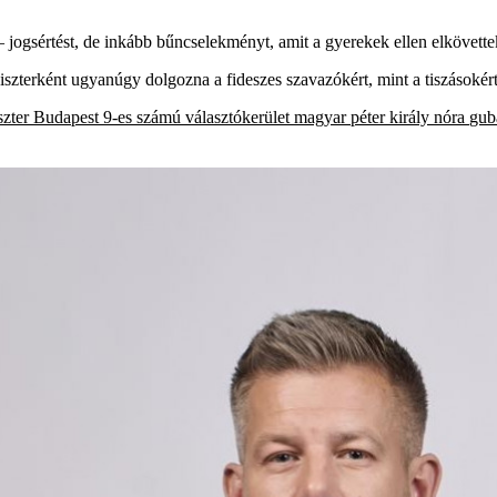
– jogsértést, de inkább bűncselekményt, amit a gyerekek ellen elkövet
niszterként ugyanúgy dolgozna a fideszes szavazókért, mint a tiszásokért
szter
Budapest 9-es számú választókerület
magyar péter
király nóra
gub