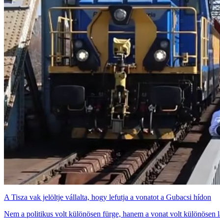
A Tisza vak jelöltje vállalta, hogy lefutja a vonatot a Gubacsi hídon
Nem a politikus volt különösen fürge, hanem a vonat volt különösen l