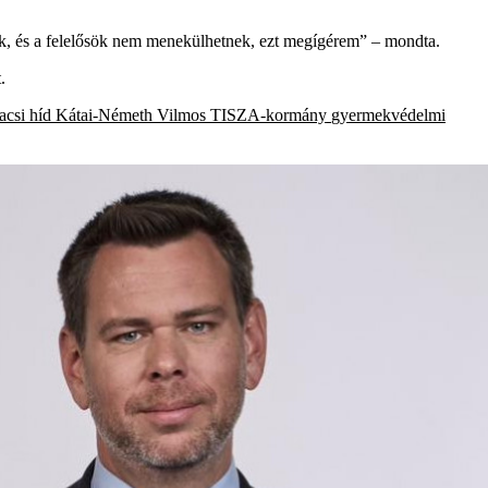
tek, és a felelősök nem menekülhetnek, ezt megígérem” – mondta.
.
acsi híd
Kátai-Németh Vilmos
TISZA-kormány
gyermekvédelmi