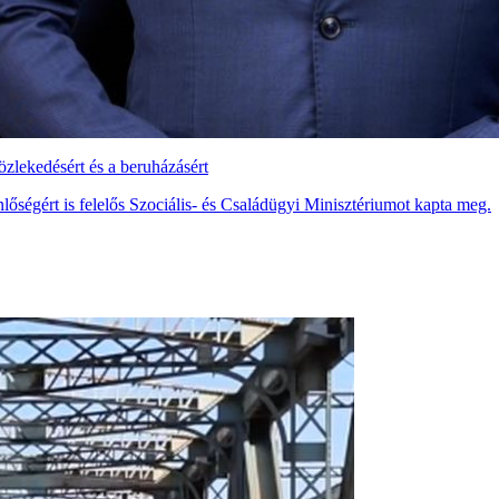
közlekedésért és a beruházásért
őségért is felelős Szociális- és Családügyi Minisztériumot kapta meg.