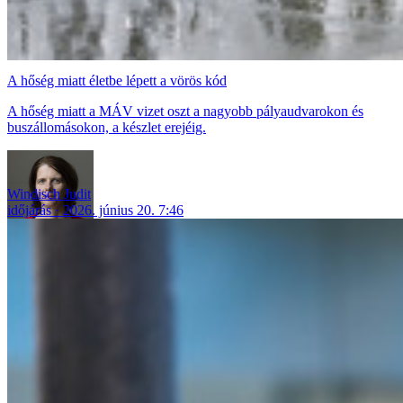
A hőség miatt életbe lépett a vörös kód
A hőség miatt a MÁV vizet oszt a nagyobb pályaudvarokon és
buszállomásokon, a készlet erejéig.
Windisch Judit
időjárás
2026. június 20. 7:46