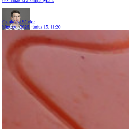
oszthattak ki a kampányban.
Czinkóczi Sándor
bűnügy
2026. június 15. 11:20