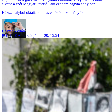
elvette a szót Magyar Pétertől, aki ezt nem hagyta annyiban
Házszabályból oktatta ki a házelnököt a kormányfő.
Haszán Zoltán
POLITIKA
2026. június 29. 15:54