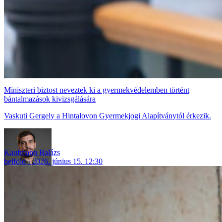
Miniszteri biztost neveztek ki a gyermekvédelemben történt
bántalmazások kivizsgálására
Vaskuti Gergely a Hintalovon Gyermekjogi Alapítványtól érkezik.
Kaufmann Balázs
belföld
2026. június 15. 12:30