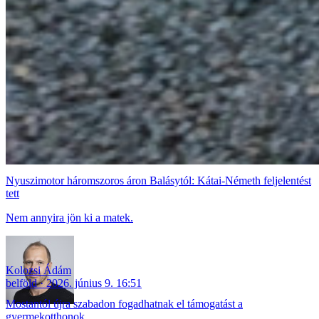
Nyuszimotor háromszoros áron Balásytól: Kátai-Németh feljelentést
tett
Nem annyira jön ki a matek.
Kolozsi Ádám
belföld
2026. június 9. 16:51
Mostantól újra szabadon fogadhatnak el támogatást a
gyermekotthonok