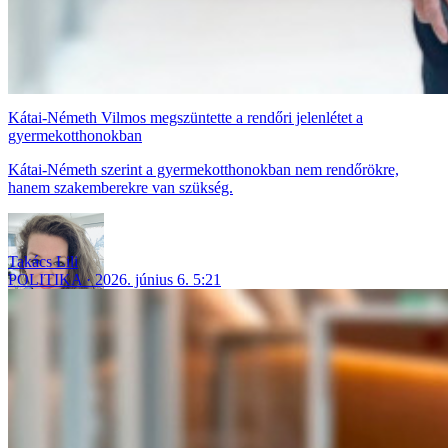
Kátai-Németh Vilmos megszüntette a rendőri jelenlétet a
gyermekotthonokban
Kátai-Németh szerint a gyermekotthonokban nem rendőrökre,
hanem szakemberekre van szükség.
Takács Lili
POLITIKA
2026. június 6. 5:21