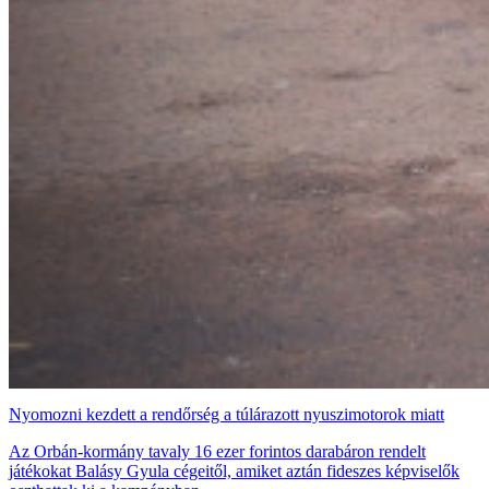
Nyomozni kezdett a rendőrség a túlárazott nyuszimotorok miatt
Az Orbán-kormány tavaly 16 ezer forintos darabáron rendelt
játékokat Balásy Gyula cégeitől, amiket aztán fideszes képviselők