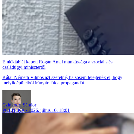
Emléktáblát kapott Rogán Antal munkássága a szociális és
családügyi minisztertől
Kátai-Németh Vilmos azt szeretné, ha sosem felejtenék el, hogy
melyik épületből írányították a propagandát.
Czinkóczi Sándor
POLITIKA
2026. július 10. 18:01