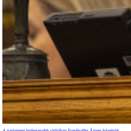
A parlament leghevesebb vitájában Forsthoffer Ágnes házelnök