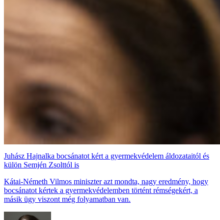
Juhász Hajnalka bocsánatot kért a gyermekvédelem áldozataitól és
külön Semjén Zsolttól is
Kátai-Németh Vilmos miniszter azt mondta, nagy eredmény, hogy
bocsánatot kértek a gyermekvédelemben történt rémségekért, a
másik ügy viszont még folyamatban van.