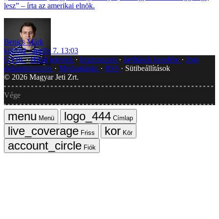
lesz” – írta az amerikai elnök.
Benics Márk
külföld
április 7. 13:03
GYIK
Hibát jelentek
Impresszum
Javítások kezelése
Jogi
dokumentumok
Médiaajánlat
RSS
Sütibeállítások
©
2026
Magyar Jeti Zrt.
Vége
Menü
Címlap
Friss
Kör
Fiók