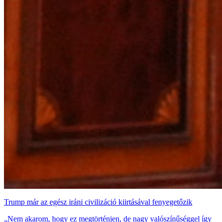
Trump már az egész iráni civilizáció kiirtásával fenyegetőzik
„Nem akarom, hogy ez megtörténjen, de nagy valószínűséggel így