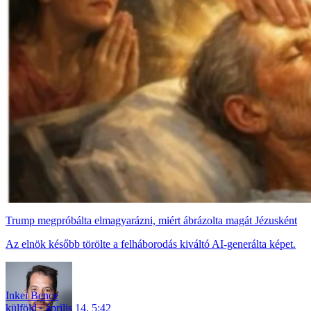
Trump megpróbálta elmagyarázni, miért ábrázolta magát Jézusként
Az elnök később törölte a felháborodás kiváltó AI-generálta képet.
Inkei Bence
külföld
április 14. 5:42