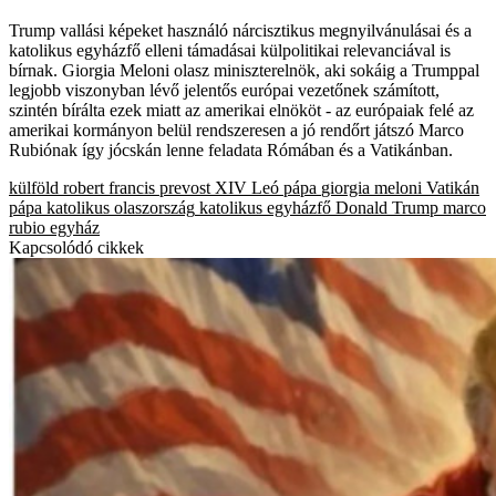
Trump vallási képeket használó nárcisztikus megnyilvánulásai és a
katolikus egyházfő elleni támadásai külpolitikai relevanciával is
bírnak. Giorgia Meloni olasz miniszterelnök, aki sokáig a Trumppal
legjobb viszonyban lévő jelentős európai vezetőnek számított,
szintén bírálta ezek miatt az amerikai elnököt - az európaiak felé az
amerikai kormányon belül rendszeresen a jó rendőrt játszó Marco
Rubiónak így jócskán lenne feladata Rómában és a Vatikánban.
külföld
robert francis prevost
XIV Leó pápa
giorgia meloni
Vatikán
pápa
katolikus
olaszország
katolikus egyházfő
Donald Trump
marco
rubio
egyház
Kapcsolódó cikkek