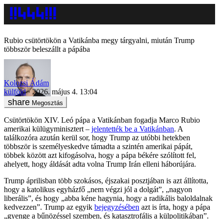
Rubio csütörtökön a Vatikánba megy tárgyalni, miután Trump
többször beleszállt a pápába
Kolozsi Ádám
külföld
2026. május 4. 13:04
Megosztás
Csütörtökön XIV. Leó pápa a Vatikánban fogadja Marco Rubio
amerikai külügyminisztert –
jelentették be a Vatikánban
. A
találkozóra azután kerül sor, hogy Trump az utóbbi hetekben
többször is személyeskedve támadta a szintén amerikai pápát,
többek között azt kifogásolva, hogy a pápa békére szólított fel,
ahelyett, hogy áldását adta volna Trump Irán elleni háborújára.
Trump áprilisban több szokásos, éjszakai posztjában is azt állította,
hogy a katolikus egyházfő „nem végzi jól a dolgát”, „nagyon
liberális”, és hogy „abba kéne hagynia, hogy a radikális baloldalnak
kedvezzen”. Trump az egyik
bejegyzésében
azt is írta, hogy a pápa
„gyenge a bűnözéssel szemben, és katasztrofális a külpolitikában”.