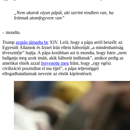
„Nem akarok olyan pápát, aki szerint rendben van, ha
Iránnak atomfegyvere van”
– mondta.
Trump
azután támadta be
XIV. Leót, hogy a pápa arról beszélt: az
Egyesült Államok és Izrael Irán elleni háborúját „a mindenhatóság
téveszméje” hajtja. A pápa korábban azt is mondta, hogy Isten „nem
hallgatja meg azok imáit, akik háborút indítanak”, amikor pedig az
amerikai elnök azzal
fenyegette meg
Iránt, hogy „egy egész
civilizáció pusztulhat el ma éjjel”, a pápa teljességgel
elfogadhatatlannak nevezte az elnök kijelentéseit.