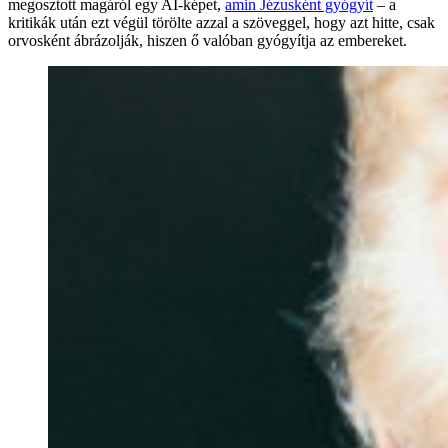
megosztott magáról egy AI-képet,
amin Jézusként gyógyít
– a
kritikák után ezt végül törölte azzal a szöveggel, hogy azt hitte, csak
orvosként ábrázolják, hiszen ő valóban gyógyítja az embereket.