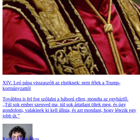
XIV. Leó pápa visszaszólt az elnöknek: nem félek a Trump-
kormányzattól
Továbbra is fel fog szólalni a háború ellen, mondta az egyházfő.
„Túl sok ember szenved ma, túl sok ártatlant öltek meg, és úgy
gondolom, valakinek ki kell állnia, és azt mondani, hogy létezik egy
jobb út.”
Keller-Alánt Ákos