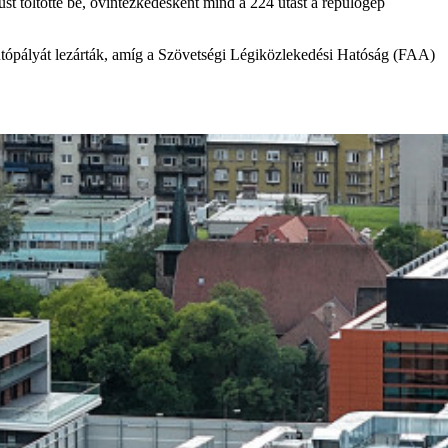
füst töltötte be, óvintézkedésként mind a 224 utast a repülőgép
kifutópályát lezárták, amíg a Szövetségi Légiközlekedési Hatóság (FAA)