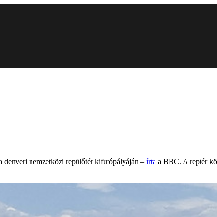
 a denveri nemzetközi repülőtér kifutópályáján –
írta
a BBC. A reptér közl
.