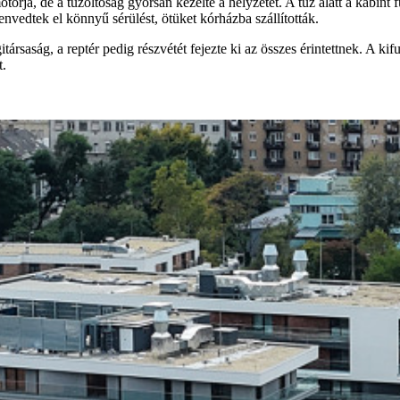
orja, de a tűzoltóság gyorsan kezelte a helyzetet. A tűz alatt a kabint 
envedtek el könnyű sérülést, ötüket kórházba szállították.
itársaság, a reptér pedig részvétét fejezte ki az összes érintettnek. A 
t.