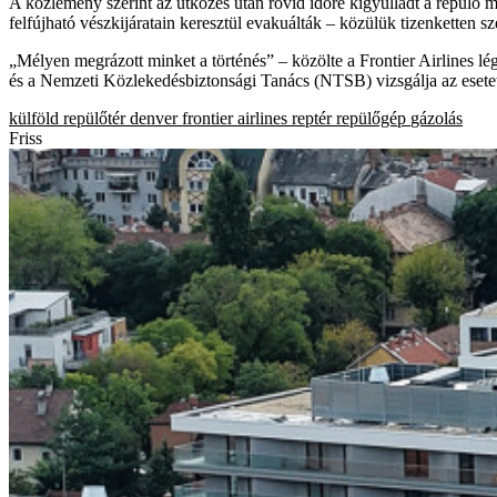
A közlemény szerint az ütközés után rövid időre kigyulladt a repülő mot
felfújható vészkijáratain keresztül evakuálták – közülük tizenketten sz
„Mélyen megrázott minket a történés” – közölte a Frontier Airlines lég
és a Nemzeti Közlekedésbiztonsági Tanács (NTSB) vizsgálja az esete
külföld
repülőtér
denver
frontier airlines
reptér
repülőgép
gázolás
Friss