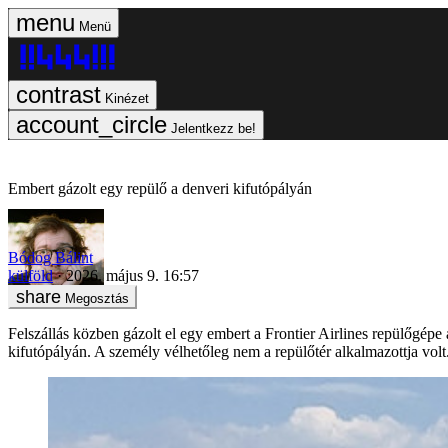
Menü
Kinézet
Jelentkezz be!
Embert gázolt egy repülő a denveri kifutópályán
Bódog Bálint
külföld
2026. május 9. 16:57
Megosztás
Felszállás közben gázolt el egy embert a Frontier Airlines repülőgépe
kifutópályán. A személy vélhetőleg nem a repülőtér alkalmazottja volt