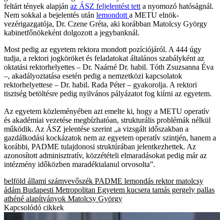
feltárt tények alapján
az ÁSZ feljelentést tett
a nyomozó hatóságnál.
Nem sokkal a bejelentés után
lemondott
a METU elnök-
vezérigazgatója, Dr. Czene Gréta, aki korábban Matolcsy György
kabinetfőnökeként dolgozott a jegybanknál.
Most pedig az egyetem rektora mondott pozíciójáról. A 444 úgy
tudja, a rektori jogköröket és feladatokat általános szabályként az
oktatási rektorhelyettes – Dr. Naárné Dr. habil. Tóth Zsuzsanna Éva
–, akadályoztatása esetén pedig a nemzetközi kapcsolatok
rektorhelyettese – Dr. habil. Rada Péter – gyakorolja. A rektori
tisztség betöltésre pedig nyilvános pályázatot fog kiírni az egyetem.
Az egyetem közleményében azt emelte ki, hogy a METU operatív
és akadémiai vezetése megbízhatóan, strukturális problémák nélkül
működik. Az ÁSZ jelentése szerint „a vizsgált időszakban a
gazdálkodási kockázatok nem az egyetem operatív szintjén, hanem a
korábbi, PADME tulajdonosi struktúrában jelentkezhettek. Az
azonosított adminisztratív, közzétételi elmaradásokat pedig már az
intézmény időközben maradéktalanul orvosolta”.
belföld
állami számvevőszék
PADME
lemondás
rektor
matolcsy
ádám
Budapesti Metropolitan Egyetem
kucsera tamás gergely
pallas
athéné alapítványok
Matolcsy György
Kapcsolódó cikkek