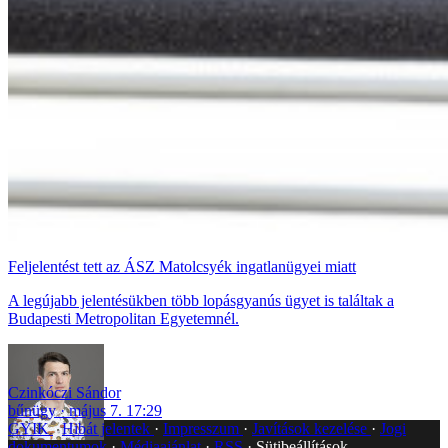
Feljelentést tett az ÁSZ Matolcsyék ingatlanügyei miatt
A legújabb jelentésükben több lopásgyanús ügyet is találtak a
Budapesti Metropolitan Egyetemnél.
Czinkóczi Sándor
bűnügy
május 7. 17:29
GYIK
Hibát jelentek
Impresszum
Javítások kezelése
Jogi
dokumentumok
Médiaajánlat
RSS
Sütibeállítások