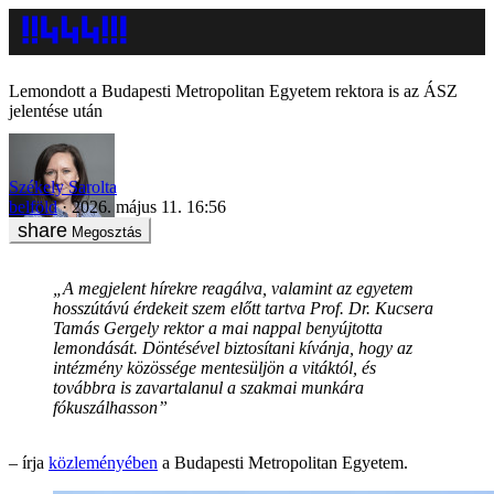
Lemondott a Budapesti Metropolitan Egyetem rektora is az ÁSZ
jelentése után
Székely Sarolta
belföld
2026. május 11. 16:56
Megosztás
„A megjelent hírekre reagálva, valamint az egyetem
hosszútávú érdekeit szem előtt tartva Prof. Dr. Kucsera
Tamás Gergely rektor a mai nappal benyújtotta
lemondását. Döntésével biztosítani kívánja, hogy az
intézmény közössége mentesüljön a vitáktól, és
továbbra is zavartalanul a szakmai munkára
fókuszálhasson”
– írja
közleményében
a Budapesti Metropolitan Egyetem.