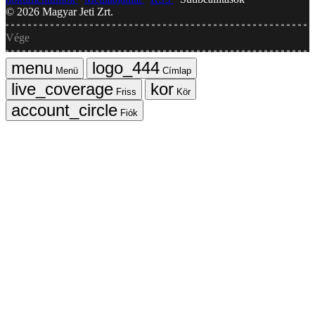
©
2026
Magyar Jeti Zrt.
Vége
Menü
Címlap
Friss
Kör
Fiók