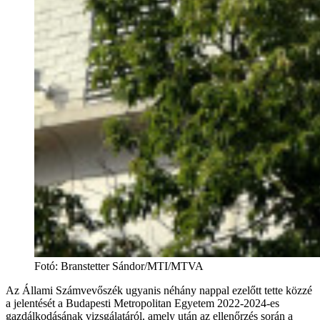
Fotó
:
Branstetter Sándor/MTI/MTVA
Az Állami Számvevőszék ugyanis néhány nappal ezelőtt tette közzé
a jelentését a Budapesti Metropolitan Egyetem 2022-2024-es
gazdálkodásának vizsgálatáról, amely után az ellenőrzés során a